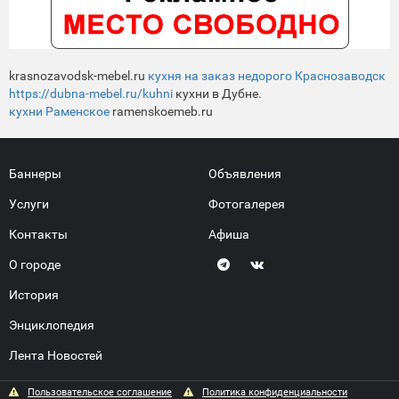
krasnozavodsk-mebel.ru
кухня на заказ недорого Краснозаводск
https://dubna-mebel.ru/kuhni
кухни в Дубне.
кухни Раменское
ramenskoemeb.ru
Баннеры
Объявления
Услуги
Фотогалерея
Контакты
Афиша
О городе
История
Энциклопедия
Лента Новостей
Пользовательское соглашение
Политика конфиденциальности