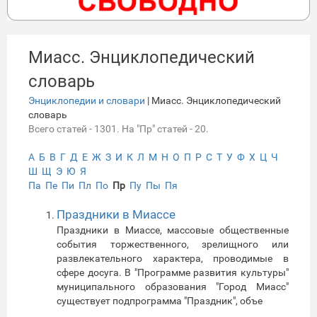
Миасс. Энциклопедический
словарь
Энциклопедии и словари
| Миасс. Энциклопедический
словарь
Всего статей - 1301. На "Пр" статей - 20.
А
Б
В
Г
Д
Е
Ж
З
И
К
Л
М
Н
О
П
Р
С
Т
У
Ф
Х
Ц
Ч
Ш
Щ
Э
Ю
Я
Па
Пе
Пи
Пл
По
Пр
Пу
Пы
Пя
Праздники в Миассе
Праздники в Миассе, массовые общественные
события торжественного, зрелищного или
развлекательного характера, проводимые в
сфере досуга. В "Программе развития культуры"
муниципального образования "Город Миасс"
существует подпрограмма "Праздник", объе