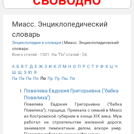
Миасс. Энциклопедический
словарь
Энциклопедии и словари
| Миасс. Энциклопедический
словарь
Всего статей - 1301. На "По" статей - 24.
А
Б
В
Г
Д
Е
Ж
З
И
К
Л
М
Н
О
П
Р
С
Т
У
Ф
Х
Ц
Ч
Ш
Щ
Э
Ю
Я
Па
Пе
Пи
Пл
По
Пр
Пу
Пы
Пя
Повелева Евдокия Григорьевна ("бабка
Повелиха")
Повелева Евдокия Григорьевна ("бабка
Повелиха"), горщица. Приехала с семьей в Миасс
из Костромской губернии в конце XIX века. Муж
работал на строительстве железной дороги,
занимался пимокатным делом, вскоре умер.
Повелева собирала камни в Ильменск