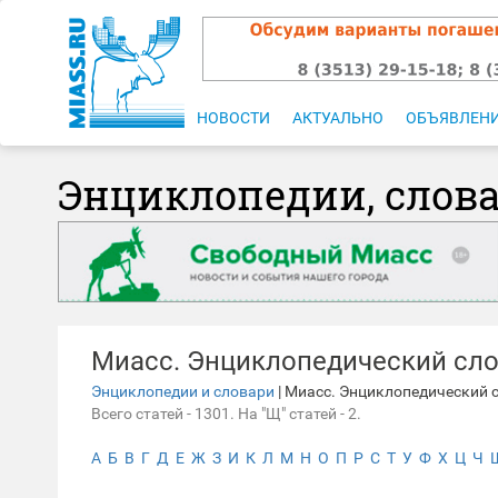
НОВОСТИ
АКТУАЛЬНО
ОБЪЯВЛЕН
Энциклопедии, слов
Миасс. Энциклопедический сл
Энциклопедии и словари
| Миасс. Энциклопедический 
Всего статей - 1301. На "Щ" статей - 2.
А
Б
В
Г
Д
Е
Ж
З
И
К
Л
М
Н
О
П
Р
С
Т
У
Ф
Х
Ц
Ч