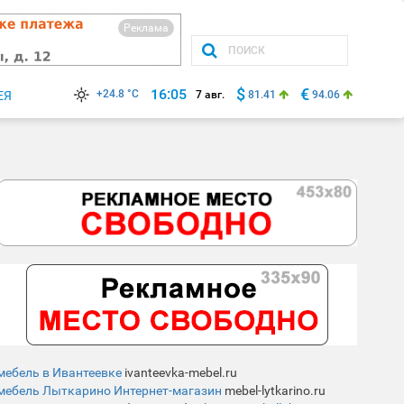
Реклама
$
€
16:05
+24.8 °C
ЕЯ
7 авг.
81.41
94.06
мебель в Ивантеевке
ivanteevka-mebel.ru
мебель Лыткарино Интернет-магазин
mebel-lytkarino.ru