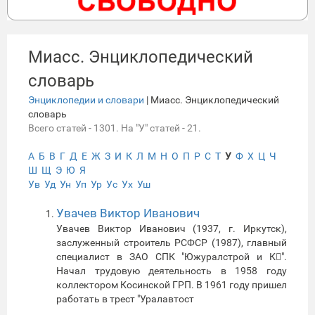
Миасс. Энциклопедический
словарь
Энциклопедии и словари
| Миасс. Энциклопедический
словарь
Всего статей - 1301. На "У" статей - 21.
А
Б
В
Г
Д
Е
Ж
З
И
К
Л
М
Н
О
П
Р
С
Т
У
Ф
Х
Ц
Ч
Ш
Щ
Э
Ю
Я
Ув
Уд
Ун
Уп
Ур
Ус
Ух
Уш
Увачев Виктор Иванович
Увачев Виктор Иванович (1937, г. Иркутск),
заслуженный строитель РСФСР (1987), главный
специалист в ЗАО СПК "Южуралстрой и К".
Начал трудовую деятельность в 1958 году
коллектором Косинской ГРП. В 1961 году пришел
работать в трест "Уралавтост