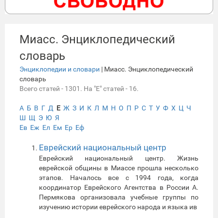
Миасс. Энциклопедический
словарь
Энциклопедии и словари
| Миасс. Энциклопедический
словарь
Всего статей - 1301. На "Е" статей - 16.
А
Б
В
Г
Д
Е
Ж
З
И
К
Л
М
Н
О
П
Р
С
Т
У
Ф
Х
Ц
Ч
Ш
Щ
Э
Ю
Я
Ев
Еж
Ел
Ем
Ер
Еф
Еврейский национальный центр
Еврейский национальный центр. Жизнь
еврейской общины в Миассе прошла несколько
этапов. Началось все с 1994 года, когда
координатор Еврейского Агентства в России А.
Пермякова организовала учебные группы по
изучению истории еврейского народа и языка ив