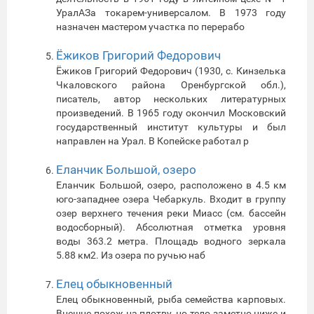
УралАЗа токарем-универсалом. В 1973 году
назначен мастером участка по перерабо
Ёжиков Григорий Федорович
Ёжиков Григорий Федорович (1930, с. Кинзелька
Чкаловского района Оренбургской обл.),
писатель, автор нескольких литературных
произведений. В 1965 году окончил Московский
государственный институт культуры и был
направлен на Урал. В Копейске работал р
Еланчик Большой, озеро
Еланчик Большой, озеро, расположено в 4.5 км
юго-западнее озера Чебаркуль. Входит в группу
озер верхнего течения реки Миасс (см. бассейн
водосборный). Абсолютная отметка уровня
воды 363.2 метра. Площадь водного зеркала
5.88 км2. Из озера по ручью наб
Елец обыкновенный
Елец обыкновенный, рыба семейства карповых.
Внешне похож на плотву, но тело заметно ниже и