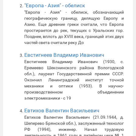
"Европа - Азия" - обелиск
"Европа - Азия" - обелиск, обозначающий
географическую границу, делящую Европу и
Азию. Еще древние греки считали, что Европа
простирается до рек, текущих с Уральских гор.
Позднее, вплоть до XVIII века, границей этих двух
частей света считали реку До
Евстигнеев Владимир Иванович
Евстигнеев Владимир Иванович (1930, с.
Еремеево Шекснинского района Вологодской
обл.), лауреат Государственной премии СССР.
Окончил Ленинградский институт точной
механики и оптики (1953). В научно-
производственном объединении
электромеханики - с 19
Евтихов Валентин Васильевич
Евтихов Валентин Васильевич (21.09.1944, д.
Шеперево Брянской обл.), заслуженный технолог
РФ (1994), инженер. Начал трудовую
деятельность в 1961 году в литейном цехе № 1