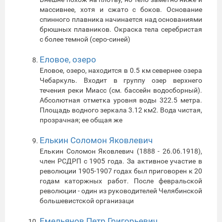
массивнее, хотя и сжато с боков. Основание
спинного плавника начинается над основаниями
брюшных плавников. Окраска тела серебристая
с более темной (серо-синей)
Еловое, озеро
Еловое, озеро, находится в 0.5 км севернее озера
Чебаркуль. Входит в группу озер верхнего
течения реки Миасс (см. бассейн водосборный).
Абсолютная отметка уровня воды 322.5 метра.
Площадь водного зеркала 3.12 км2. Вода чистая,
прозрачная; ее общая же
Елькин Соломон Яковлевич
Елькин Соломон Яковлевич (1888 - 26.06.1918),
член РСДРП с 1905 года. За активное участие в
революции 1905-1907 годах был приговорен к 20
годам каторжных работ. После февральской
революции - один из руководителей Челябинской
большевистской организаци
Емельянов Петр Григорьевич