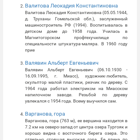
Валитова Леокадия Константиновна
Валитова Леокадия Константиновна (05.05.1944,
д. Труханы Гомельской обл.), заслуженный
машиностроитель РФ (1994). Воспитывалась в
детском доме до 1958 года. Училась в
Магнитогорском профтехучилище по
специальности штукатура-маляра. В 1960 году
прие
Валявин Альберт Евгеньевич
Валявин Альберт Евгеньевич (06.10.1930 -
16.09.1995, г. Миасс), художник-любитель,
скульптор малой пластики, резчик по дереву. С
1964 года работал электриком на Миасском
напилочном заводе. Резьбой по дереву
увлекался с 1954 года. Всему выучился сам.
Варганова, гора
Варганова, гора (763 м), ее вершина находится в
7.2 км на северо-запад от центра озера Тургояк и
хорошо видна с восточного берега озера. Это
отдельно стоящая высокая гора. Ее длина по