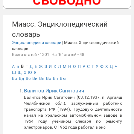
Миасс. Энциклопедический
словарь
Энциклопедии и словари
| Миасс. Энциклопедический
словарь
Всего статей - 1301. На "В" статей - 48.
А
Б
В
Г
Д
Е
Ж
З
И
К
Л
М
Н
О
П
Р
С
Т
У
Ф
Х
Ц
Ч
Ш
Щ
Э
Ю
Я
Ва
Вд
Ве
Ви
Вл
Во
Вч
Вы
Валитов Ирик Сагитович
Валитов Ирик Сагитович (03.12.1937, п. Аргаяш
Челябинской обл.), заслуженный работник
транспорта РФ (1994). Трудовую деятельность
начал на Уральском автомобильном заводе в
1954 году учеником слесаря по ремонту
электрокаров. С 1962 года работал в экс