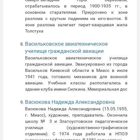
отрабатывалось в период 1900-1935 гг., в
основном старателями. Приурочено к зоне
разлома с крутым падением на юго-восток. В
зоне разлома залегает пирит-кварцевая жила
Толстуха
Васильковское авиатехническое
училище гражданской авиации
Васильковское авиатехническое училище
гражданской авиации. Эвакуировано из города
Васильков Киевской области в Миасс в июле
1941 года, готовило механиков для военной
авиации. Учебные классы располагались в
здании клуба имени Силкина. Мемориальная дос
Васюкова Надежда Александровна
Васюкова Надежда Александровна (15.05.1955,
г. Миасс), художник, преподаватель. Окончила
школу № 3 и Златоустовское педагогическое
училище (художественно-графическое
отделение). С 1974 года работала в НПОЭ
художником-оформителем. В 1981 году органи