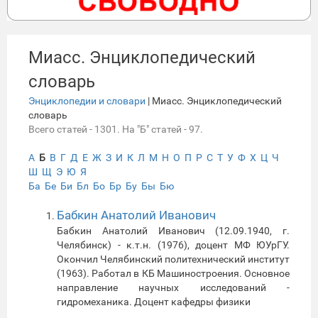
Миасс. Энциклопедический
словарь
Энциклопедии и словари
| Миасс. Энциклопедический
словарь
Всего статей - 1301. На "Б" статей - 97.
А
Б
В
Г
Д
Е
Ж
З
И
К
Л
М
Н
О
П
Р
С
Т
У
Ф
Х
Ц
Ч
Ш
Щ
Э
Ю
Я
Ба
Бе
Би
Бл
Бо
Бр
Бу
Бы
Бю
Бабкин Анатолий Иванович
Бабкин Анатолий Иванович (12.09.1940, г.
Челябинск) - к.т.н. (1976), доцент МФ ЮУрГУ.
Окончил Челябинский политехнический институт
(1963). Работал в КБ Машиностроения. Основное
направление научных исследований -
гидромеханика. Доцент кафедры физики