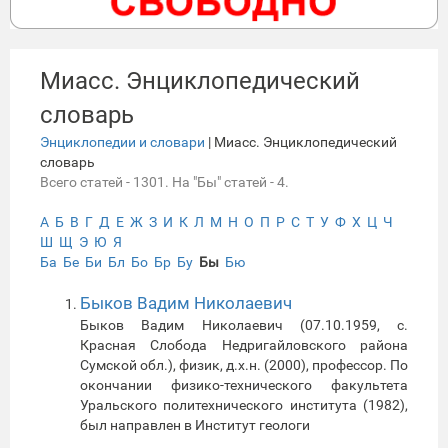
Миасс. Энциклопедический
словарь
Энциклопедии и словари
| Миасс. Энциклопедический
словарь
Всего статей - 1301. На "Бы" статей - 4.
А
Б
В
Г
Д
Е
Ж
З
И
К
Л
М
Н
О
П
Р
С
Т
У
Ф
Х
Ц
Ч
Ш
Щ
Э
Ю
Я
Ба
Бе
Би
Бл
Бо
Бр
Бу
Бы
Бю
Быков Вадим Николаевич
Быков Вадим Николаевич (07.10.1959, с.
Красная Слобода Недригайловского района
Сумской обл.), физик, д.х.н. (2000), профессор. По
окончании физико-технического факультета
Уральского политехнического института (1982),
был направлен в Институт геологи