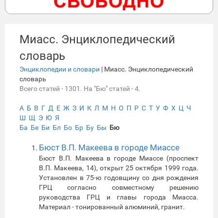
Миасс. Энциклопедический
словарь
Энциклопедии и словари
| Миасс. Энциклопедический
словарь
Всего статей - 1301. На "Бю" статей - 4.
А
Б
В
Г
Д
Е
Ж
З
И
К
Л
М
Н
О
П
Р
С
Т
У
Ф
Х
Ц
Ч
Ш
Щ
Э
Ю
Я
Ба
Бе
Би
Бл
Бо
Бр
Бу
Бы
Бю
Бюст В.П. Макеева в городе Миассе
Бюст В.П. Макеева в городе Миассе (проспект
В.П. Макеева, 14), открыт 25 октября 1999 года.
Установлен в 75-ю годовщину со дня рождения
ГРЦ согласно совместному решению
руководства ГРЦ и главы города Миасса.
Материал - тонированный алюминий, гранит.