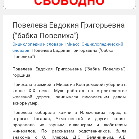
Повелева Евдокия Григорьевна
("бабка Повелиха")
Энциклопедии и словари
|
Миасс. Энциклопедический
словарь
| Повелева Евдокия Григорьевна ("бабка
Повелиха")
Повелева Евдокия Григорьевна ("бабка Повелиха"),
горщица.
Приехала с семьей в Миасс из Костромской губернии в
конце XIX века. Муж работал на строительстве
железной дороги, занимался пимокатным делом,
вскоре умер.
Повелева собирала камни в Ильменских горах, в
отрогах Таганая, Ахматовской и других копях,
продавала их горным инженерам и любителям
минералов. По рассказам родственников, была
знакома с О. Клером, Д.С. Белянкиным, А.Е.