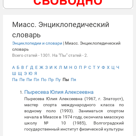
Миасс. Энциклопедический
словарь
Энциклопедии и словари
| Миасс. Энциклопедический
словарь
Всего статей - 1301. На "Пы" статей - 2.
А
Б
В
Г
Д
Е
Ж
З
И
К
Л
М
Н
О
П
Р
С
Т
У
Ф
Х
Ц
Ч
Ш
Щ
Э
Ю
Я
Па
Пе
Пи
Пл
По
Пр
Пу
Пы
Пя
Пыресева Юлия Алексеевна
Пыресева Юлия Алексеевна (1967, г. Златоуст),
мастер спорта международного класса по
водному поло (1993). Заниматься спортом
начала в Миассе в 1974 году, окончила миасскую
школу № 10 (1985), Волгоградский
государственный институт физической культуры