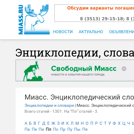
НОВОСТИ
АКТУАЛЬНО
ОБЪЯВЛЕН
Энциклопедии, слов
Миасс. Энциклопедический сл
Энциклопедии и словари
| Миасс. Энциклопедический 
Всего статей - 1301. На "Пл" статей - 3.
А
Б
В
Г
Д
Е
Ж
З
И
К
Л
М
Н
О
П
Р
С
Т
У
Ф
Х
Ц
Ч
Па
Пе
Пи
Пл
По
Пр
Пу
Пы
Пя