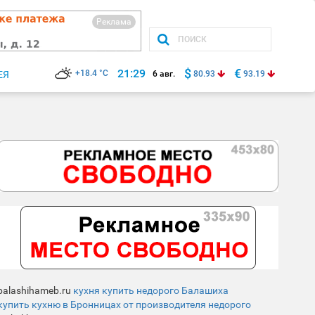
Реклама
$
€
21:29
+18.4 °C
ЕЯ
6 авг.
80.93
93.19
balashihameb.ru
кухня купить недорого Балашиха
купить кухню в Бронницах от производителя недорого