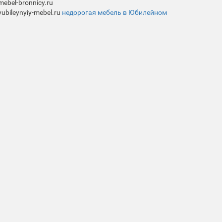
mebel-bronnicy.ru
yubileynyiy-mebel.ru
недорогая мебель в Юбилейном