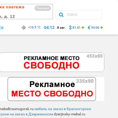
Реклама
$
€
04:12
+16.5 °C
ЕЯ
8 авг.
81.41
94.06
mebelkrasnogorsk.ru
мебель на заказ в Красногорске
кухни на заказ в Дзержинском
dzerjinsky-mebel.ru