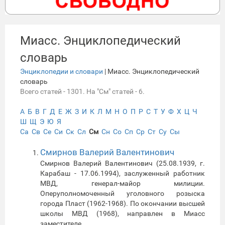
Миасс. Энциклопедический
словарь
Энциклопедии и словари
| Миасс. Энциклопедический
словарь
Всего статей - 1301. На "См" статей - 6.
А
Б
В
Г
Д
Е
Ж
З
И
К
Л
М
Н
О
П
Р
С
Т
У
Ф
Х
Ц
Ч
Ш
Щ
Э
Ю
Я
Са
Св
Се
Си
Ск
Сл
См
Сн
Со
Сп
Ср
Ст
Су
Сы
Смирнов Валерий Валентинович
Смирнов Валерий Валентинович (25.08.1939, г.
Карабаш - 17.06.1994), заслуженный работник
МВД, генерал-майор милиции.
Оперуполномоченный уголовного розыска
города Пласт (1962-1968). По окончании высшей
школы МВД (1968), направлен в Миасс
заместителе