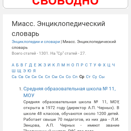
Миасс. Энциклопедический
словарь
Энциклопедии и словари
| Миасс. Энциклопедический
словарь
Всего статей - 1301. На "Ср" статей - 27.
А
Б
В
Г
Д
Е
Ж
З
И
К
Л
М
Н
О
П
Р
С
Т
У
Ф
Х
Ц
Ч
Ш
Щ
Э
Ю
Я
Са
Св
Се
Си
Ск
Сл
См
Сн
Со
Сп
Ср
Ст
Су
Сы
Средняя образовательная школа № 11,
МОУ
Средняя образовательная школа № 11, МОУ,
открыта в 1972 году (директор А.П. Черных). В
школе 48 классов, обучаются около 1200 детей.
Работает свыше 70 педагогов, из них два - Л.И.
Зенцова, А.П. Черных - имеют звание
"Заслуженный учитель РФ", два педа