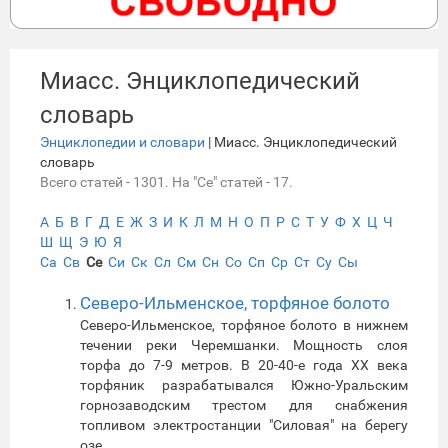
Миасс. Энциклопедический
словарь
Энциклопедии и словари
| Миасс. Энциклопедический
словарь
Всего статей - 1301. На "Се" статей - 17.
А
Б
В
Г
Д
Е
Ж
З
И
К
Л
М
Н
О
П
Р
С
Т
У
Ф
Х
Ц
Ч
Ш
Щ
Э
Ю
Я
Са
Св
Се
Си
Ск
Сл
См
Сн
Со
Сп
Ср
Ст
Су
Сы
Северо-Ильменское, торфяное болото
Северо-Ильменское, торфяное болото в нижнем
течении реки Черемшанки. Мощность слоя
торфа до 7-9 метров. В 20-40-е года XX века
торфяник разрабатывался Южно-Уральским
горнозаводским трестом для снабжения
топливом электростанции "Силовая" на берегу
озе