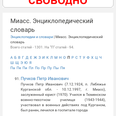
Миасс. Энциклопедический
словарь
Энциклопедии и словари
| Миасс. Энциклопедический
словарь
Всего статей - 1301. На "П" статей - 94.
А
Б
В
Г
Д
Е
Ж
З
И
К
Л
М
Н
О
П
Р
С
Т
У
Ф
Х
Ц
Ч
Ш
Щ
Э
Ю
Я
Па
Пе
Пи
Пл
По
Пр
Пу
Пы
Пя
Пучков Петр Иванович
Пучков Петр Иванович (7.12.1924, п. Лебяжье
Курганской обл. - 10.12.1997, г. Миасс),
заслуженный юрист (1970). Учился в Тюменском
военно-пехотном училище (1943-1944),
участвовал в военных действиях под Курганом,
был ранен, лечился в госпитале города