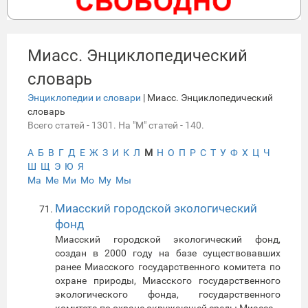
Миасс. Энциклопедический
словарь
Энциклопедии и словари
| Миасс. Энциклопедический
словарь
Всего статей - 1301. На "М" статей - 140.
А
Б
В
Г
Д
Е
Ж
З
И
К
Л
М
Н
О
П
Р
С
Т
У
Ф
Х
Ц
Ч
Ш
Щ
Э
Ю
Я
Ма
Ме
Ми
Мо
Му
Мы
Миасский городской экологический
фонд
Миасский городской экологический фонд,
создан в 2000 году на базе существовавших
ранее Миасского государственного комитета по
охране природы, Миасского государственного
экологического фонда, государственного
комитета по охране окружающей среды Миасса