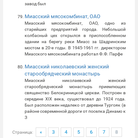
завод был
Миасский мясокомбинат, ОАО
Миасский мясокомбинат, ОАО, одно из
старейших предприятий города. Небольшой
колбасный цех открылся в приспособленном
здании на берегу реки Миасс за Шадринским
мостом в 20-е годы. В 1945-1961 гг. директором
Миасского мясокомбината работал Ф.Ф. Парфе
Миасский николаевский женский
старообрядческий монастырь
Миасский николаевский женский
старообрядческий монастырь приемлющих
священство Белокриницкой церкви. Построен в
середине XIX века, существовал до 1924 года.
Был расположен недалеко от деревни Тургояк (в
районе современной дороги от поселка Динамо к
З
«
3
4
5
6
7
8
Страница: