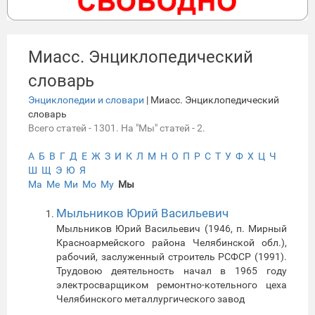
Миасс. Энциклопедический
словарь
Энциклопедии и словари
| Миасс. Энциклопедический
словарь
Всего статей - 1301. На "Мы" статей - 2.
А
Б
В
Г
Д
Е
Ж
З
И
К
Л
М
Н
О
П
Р
С
Т
У
Ф
Х
Ц
Ч
Ш
Щ
Э
Ю
Я
Ма
Ме
Ми
Мо
Му
Мы
Мыльников Юрий Васильевич
Мыльников Юрий Васильевич (1946, п. Мирный
Красноармейского района Челябинской обл.),
рабочий, заслуженный строитель РСФСР (1991).
Трудовою деятельность начал в 1965 году
электросварщиком ремонтно-котельного цеха
Челябинского металлургического завод