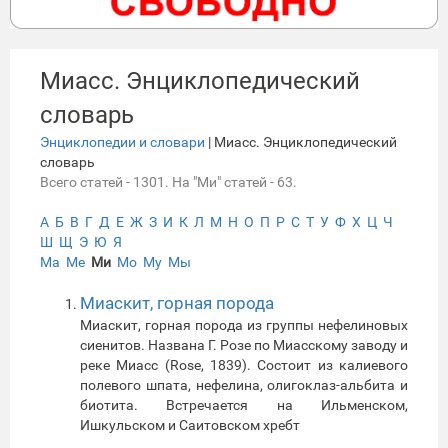
Миасс. Энциклопедический
словарь
Энциклопедии и словари
| Миасс. Энциклопедический
словарь
Всего статей - 1301. На "Ми" статей - 63.
А
Б
В
Г
Д
Е
Ж
З
И
К
Л
М
Н
О
П
Р
С
Т
У
Ф
Х
Ц
Ч
Ш
Щ
Э
Ю
Я
Ма
Ме
Ми
Мо
Му
Мы
Миаскит, горная порода
Миаскит, горная порода из группы нефелиновых
сиенитов. Названа Г. Розе по Миасскому заводу и
реке Миасс (Rose, 1839). Состоит из калиевого
полевого шпата, нефелина, олигоклаз-альбита и
биотита. Встречается на Ильменском,
Ишкульском и Саитовском хребт