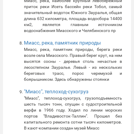
Миасс, река, наиболее крупный левобережный
приток реки Исеть бассейн реки Тобол, самый
значительный водоток Южного Зауралья, общая
длина 632 километра, площадь водосбора 14400
км2, является главным источником
водоснабжения Миасского и Челябинского пр
Миасс, река, памятник природы
Миасс, река, памятник природы, берега реки
возле села Миасского. Правый берег крут, на нем
высятся сосны - деревья столь нечастые в
лесостепном Зауралье. Левый - из нескольких
береговых трасс, порос черемухой и
боярышником. Здесь обнаружены стоянки
"Миасс", теплоход-сухогруз
"Миасс", теплоход-сухогруз, грузоподъемность
шесть тысяч тонн, спущен с судостроительной
верфи в 1966 году. Ходил по линии морских
портов "Владивосток-Таллин". Прошел без
капитального ремонта сотни тысяч километров.
В кают-компании создан музей Миасс