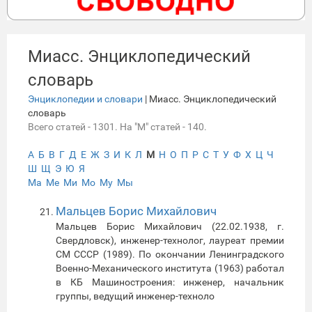
Миасс. Энциклопедический
словарь
Энциклопедии и словари
| Миасс. Энциклопедический
словарь
Всего статей - 1301. На "М" статей - 140.
А
Б
В
Г
Д
Е
Ж
З
И
К
Л
М
Н
О
П
Р
С
Т
У
Ф
Х
Ц
Ч
Ш
Щ
Э
Ю
Я
Ма
Ме
Ми
Мо
Му
Мы
Мальцев Борис Михайлович
Мальцев Борис Михайлович (22.02.1938, г.
Свердловск), инженер-технолог, лауреат премии
СМ СССР (1989). По окончании Ленинградского
Военно-Механического института (1963) работал
в КБ Машиностроения: инженер, начальник
группы, ведущий инженер-техноло