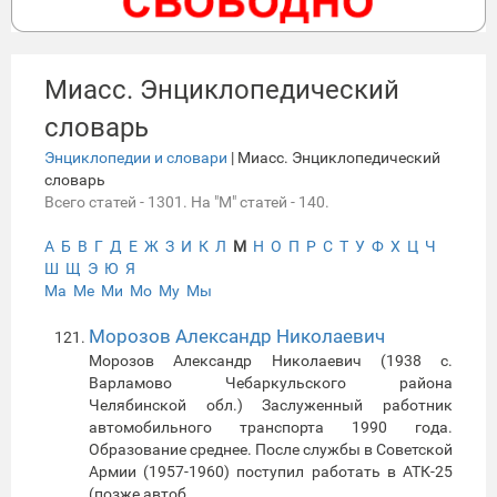
Миасс. Энциклопедический
словарь
Энциклопедии и словари
| Миасс. Энциклопедический
словарь
Всего статей - 1301. На "М" статей - 140.
А
Б
В
Г
Д
Е
Ж
З
И
К
Л
М
Н
О
П
Р
С
Т
У
Ф
Х
Ц
Ч
Ш
Щ
Э
Ю
Я
Ма
Ме
Ми
Мо
Му
Мы
Морозов Александр Николаевич
Морозов Александр Николаевич (1938 с.
Варламово Чебаркульского района
Челябинской обл.) Заслуженный работник
автомобильного транспорта 1990 года.
Образование среднее. После службы в Советской
Армии (1957-1960) поступил работать в АТК-25
(позже автоб