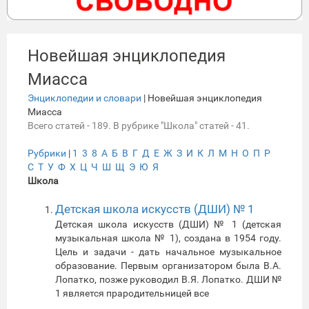
Новейшая энциклопедия
Миасса
Энциклопедии и словари
| Новейшая энциклопедия
Миасса
Всего статей - 189. В рубрике "Школа" статей - 41.
Рубрики
|
1
3
8
А
Б
В
Г
Д
Е
Ж
З
И
К
Л
М
Н
О
П
Р
С
Т
У
Ф
Х
Ц
Ч
Ш
Щ
Э
Ю
Я
Школа
Детская школа искусств (ДШИ) № 1
Детская школа искусств (ДШИ) № 1 (детская
музыкальная школа № 1), создана в 1954 году.
Цель и задачи - дать начальное музыкальное
образование. Первым организатором была В.А.
Лопатко, позже руководил В.Я. Лопатко. ДШИ №
1 является прародительницей все