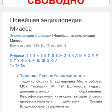
Новейшая энциклопедия
Миасса
Энциклопедии и словари
| Новейшая энциклопедия
Миасса
Всего статей - 189. На "Т" статей - 3.
Рубрики
|
1
3
8
А
Б
В
Г
Д
Е
Ж
З
И
К
Л
М
Н
О
П
Р
С
Т
У
Ф
Х
Ц
Ч
Ш
Щ
Э
Ю
Я
Ти
Ту
Тю
Тищенко Оксана Владимировна
Тищенко Оксана Владимировна Место работы:
МОУ "Гимназия № 19" Должность: педагог
дополнительного образования.
Квалификационная категория: высшая В своих
профессиональных действиях Оксана
Владимировна базируется на