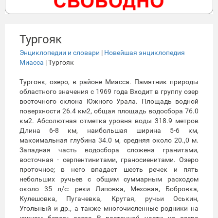
Тургояк
Энциклопедии и словари
|
Новейшая энциклопедия
Миасса
| Тургояк
Тургояк, озеро, в районе Миасса. Памятник природы
областного значения с 1969 года Входит в группу озер
восточного склона Южного Урала. Площадь водной
поверхности 26.4 км2, общая площадь водосбора 76.0
км2. Абсолютная отметка уровня воды 318.9 метров
Длина 6-8 км, наибольшая ширина 5-6 км,
максимальная глубина 34.0 м, средняя около 20.,0 м.
Западная часть водосбора сложена гранитами,
восточная - серпентинитами, граносиенитами. Озеро
проточное; в него впадает шесть речек и пять
небольших ручьев с общим суммарным расходом
около 35 л/с: реки Липовка, Меховая, Бобровка,
Кулешовка, Пугачевка, Крутая, ручьи Оськин,
Угольный и др., а также многочисленные родники на
южном берегу озера В восточной части из озера