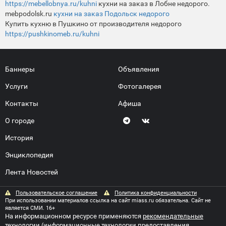
https://mebellobnya.ru/kuhni
кухни на заказ в Лобне недорого.
mebpodolsk.ru
кухни на заказ Подольск недорого
Купить кухню в Пушкино от производителя недорого
https://pushkinomeb.ru/kuhni
Баннеры
Объявления
Услуги
Фотогалерея
Контакты
Афиша
О городе
История
Энциклопедия
Лента Новостей
Пользовательское соглашение
Политика конфиденциальности
При использовании материалов ссылка на сайт miass.ru обязательна. Сайт не
является СМИ. 16+
На информационном ресурсе применяются
рекомендательные
технологии
(информационные технологии предоставления