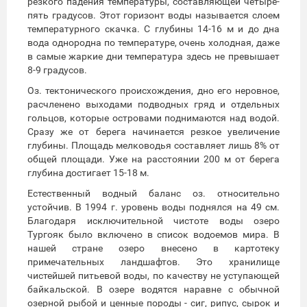
резкого падения температуры, составляющей четыре-
пять градусов. Этот горизонт воды называется слоем
температурного скачка. C глубины 14-16 м и до дна
вода однородна по температуре, очень холодная, даже
в самые жаркие дни температура здесь не превышает
8-9 градусов.
Оз. тектонического происхождения, дно его неровное,
расчленено выходами подводных гряд и отдельных
гольцов, которые островами поднимаются над водой.
Сразу же от берега начинается резкое увеличение
глубины. Площадь мелководья составляет лишь 8% от
общей площади. Уже на расстоянии 200 м от берега
глубина достигает 15-18 м.
Естественный водный баланс оз. относительно
устойчив. В 1994 г. уровень воды поднялся на 49 см.
Благодаря исключительной чистоте воды озеро
Тургояк было включено в список водоемов мира. В
нашей стране озеро внесено в картотеку
примечательных ландшафтов. Это хранилище
чистейшей питьевой воды, по качеству не уступающей
байкальской. В озере водятся наравне с обычной
озерной рыбой и ценные породы - сиг, рипус, сырок и