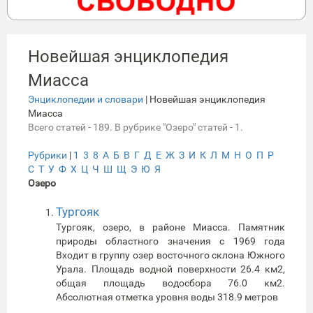
Новейшая энциклопедия
Миасса
Энциклопедии и словари
| Новейшая энциклопедия
Миасса
Всего статей - 189. В рубрике "Озеро" статей - 1.
Рубрики
|
1
3
8
А
Б
В
Г
Д
Е
Ж
З
И
К
Л
М
Н
О
П
Р
С
Т
У
Ф
Х
Ц
Ч
Ш
Щ
Э
Ю
Я
Озеро
Тургояк
Тургояк, озеро, в районе Миасса. Памятник
природы областного значения с 1969 года
Входит в группу озер восточного склона Южного
Урала. Площадь водной поверхности 26.4 км2,
общая площадь водосбора 76.0 км2.
Абсолютная отметка уровня воды 318.9 метров