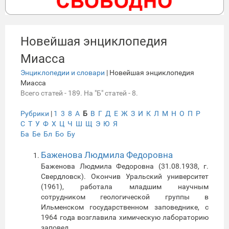
Новейшая энциклопедия
Миасса
Энциклопедии и словари
| Новейшая энциклопедия
Миасса
Всего статей - 189. На "Б" статей - 8.
Рубрики
|
1
3
8
А
Б
В
Г
Д
Е
Ж
З
И
К
Л
М
Н
О
П
Р
С
Т
У
Ф
Х
Ц
Ч
Ш
Щ
Э
Ю
Я
Ба
Бе
Бл
Бо
Бу
Баженова Людмила Федоровна
Баженова Людмила Федоровна (31.08.1938, г.
Свердловск). Окончив Уральский университет
(1961), работала младшим научным
сотрудником геологической группы в
Ильменском государственном заповеднике, с
1964 года возглавила химическую лабораторию
заповед