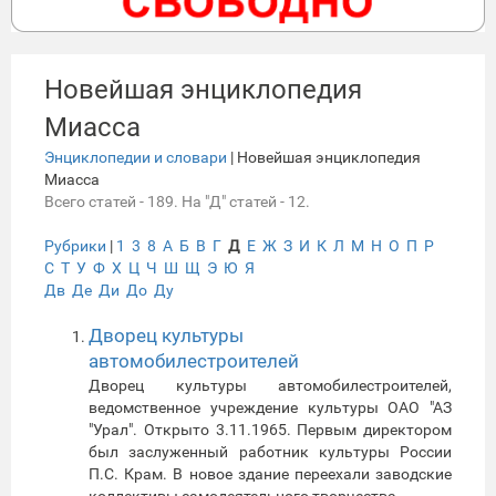
Новейшая энциклопедия
Миасса
Энциклопедии и словари
| Новейшая энциклопедия
Миасса
Всего статей - 189. На "Д" статей - 12.
Рубрики
|
1
3
8
А
Б
В
Г
Д
Е
Ж
З
И
К
Л
М
Н
О
П
Р
С
Т
У
Ф
Х
Ц
Ч
Ш
Щ
Э
Ю
Я
Дв
Де
Ди
До
Ду
Дворец культуры
автомобилестроителей
Дворец культуры автомобилестроителей,
ведомственное учреждение культуры ОАО "АЗ
"Урал". Открыто 3.11.1965. Первым директором
был заслуженный работник культуры России
П.С. Крам. В новое здание переехали заводские
коллективы самодеятельного творчества