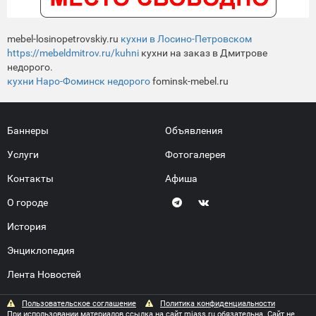
mebel-losinopetrovskiy.ru
кухни в Лосино-Петровском
https://mebeldmitrov.ru/kuhni
кухни на заказ в Дмитрове
недорого.
кухни Наро-Фоминск недорого
fominsk-mebel.ru
Баннеры
Объявления
Услуги
Фотогалерея
Контакты
Афиша
О городе
История
Энциклопедия
Лента Новостей
Пользовательское соглашение
Политика конфиденциальности
При использовании материалов ссылка на сайт miass.ru обязательна. Сайт не