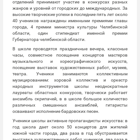
отделений принимают участие в конкурсах разных
жанров и уровней от городских до международных. За
высокие творческие успехи в последние пять лет около
40 учеников награждены именными премиями главы
города, 4 премии министра культуры Челябинской
области, один стипендиат именной премии
Губернатора челябинской области.
В школе проводятся праздничные вечера, классные
часы, совместное посещение концертов мастеров
музыкального и хореографического искусств,
посещение выставок художественных работ, музеев,
театра. Ученики занимаются коллективным
музицированием: хоровой коллектив и оркестр
народных инструментов школы неоднократные
лауреаты областных конкурсов, творчески работает
ансамбль скрипачей, в в школе большое количество
различных смешанных ансамблей, гитаристы
осваивают исполнение бардовских песен.
Ученики школы активные пропагандисты искусства: в
год школа дает около 50 концертов для жителей
южной части города, два раза в год обустраивается
выставка художественных работ учеников, два раза в