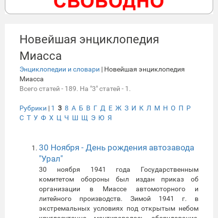
Новейшая энциклопедия
Миасса
Энциклопедии и словари
| Новейшая энциклопедия
Миасса
Всего статей - 189. На "3" статей - 1.
Рубрики
|
1
3
8
А
Б
В
Г
Д
Е
Ж
З
И
К
Л
М
Н
О
П
Р
С
Т
У
Ф
Х
Ц
Ч
Ш
Щ
Э
Ю
Я
30 Ноября - День рождения автозавода
"Урал"
30 ноября 1941 года Государственным
комитетом обороны был издан приказ об
организации в Миассе автомоторного и
литейного производств. Зимой 1941 г. в
экстремальных условиях под открытым небом
круглосуточно монтировалось оборудование,