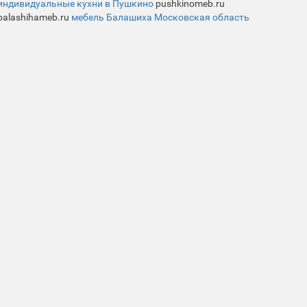
индивидуальные кухни в Пушкино
pushkinomeb.ru
balashihameb.ru
мебель Балашиха Московская область