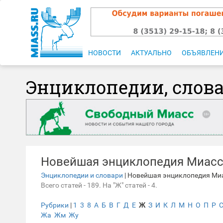
НОВОСТИ
АКТУАЛЬНО
ОБЪЯВЛЕН
Энциклопедии, слов
Новейшая энциклопедия Миас
Энциклопедии и словари
| Новейшая энциклопедия Ми
Всего статей - 189. На "Ж" статей - 4.
Рубрики
|
1
3
8
А
Б
В
Г
Д
Е
Ж
З
И
К
Л
М
Н
О
П
Р
Жа
Жм
Жу