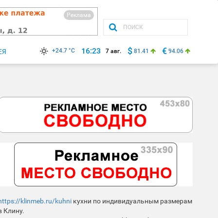
Реклама
$
€
16:23
+24.7 °C
ЕЯ
7 авг.
81.41
94.06
https://klinmeb.ru/kuhni
кухни по индивидуальным размерам
в Клину.