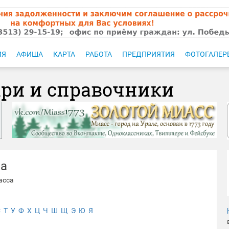
ИЯ
АФИША
КАРТА
РАБОТА
ПРЕДПРИЯТИЯ
ФОТОГАЛЕР
ари и справочники
са
асса
С
Т
У
Ф
Х
Ц
Ч
Ш
Щ
Э
Ю
Я