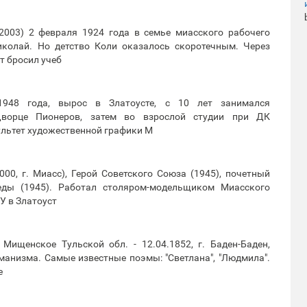
2003) 2 февраля 1924 года в семье миасского рабочего
колай. Но детство Коли оказалось скоротечным. Через
т бросил учеб
1948 года, вырос в Златоусте, с 10 лет занимался
Дворце Пионеров, затем во взрослой студии при ДК
ультет художественной графики М
00, г. Миасс), Герой Советского Союза (1945), почетный
еды (1945). Работал столяром-модельщиком Миасского
У в Златоуст
 Мищенское Тульской обл. - 12.04.1852, г. Баден-Баден,
оманизма. Самые известные поэмы: "Светлана", "Людмила".
е