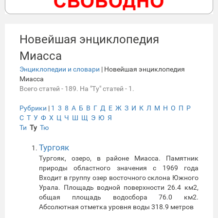
Новейшая энциклопедия
Миасса
Энциклопедии и словари
| Новейшая энциклопедия
Миасса
Всего статей - 189. На "Ту" статей - 1.
Рубрики
|
1
3
8
А
Б
В
Г
Д
Е
Ж
З
И
К
Л
М
Н
О
П
Р
С
Т
У
Ф
Х
Ц
Ч
Ш
Щ
Э
Ю
Я
Ти
Ту
Тю
Тургояк
Тургояк, озеро, в районе Миасса. Памятник
природы областного значения с 1969 года
Входит в группу озер восточного склона Южного
Урала. Площадь водной поверхности 26.4 км2,
общая площадь водосбора 76.0 км2.
Абсолютная отметка уровня воды 318.9 метров