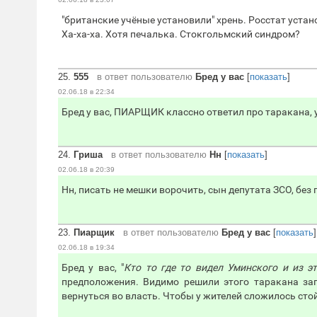
"британские учёные установили" хрень. Росстат устан
Ха-ха-ха. Хотя печалька. Стокгольмский синдром?
25.
555
в ответ пользователю
Бред у вас
[
показать
]
02.06.18 в 22:34
Бред у вас, ПИАРЩИК классно ответил про таракана, 
24.
Гриша
в ответ пользователю
Нн
[
показать
]
02.06.18 в 20:39
Нн, писать не мешки ворочить, сын депутата ЗСО, без
23.
Пиарщик
в ответ пользователю
Бред у вас
[
показать
]
02.06.18 в 19:34
Бред у вас, "
Кто то где то видел Уминского и из 
предположения. Видимо решили этого таракана за
вернуться во власть. Чтобы у жителей сложилось сто