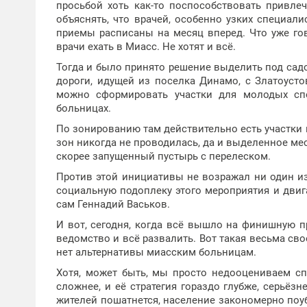
просьбой хоть как-то поспособствовать привл
объяснять, что врачей, особенно узких специали
приемы расписаны на месяц вперед. Что уже го
врачи ехать в Миасс. Не хотят и всё.
Тогда и было принято решение выделить под сад
дороги, идущей из поселка Динамо, с Златоусто
можно сформировать участки для молодых спе
больницах.
По зонированию там действительно есть участки 
зон никогда не проводилась, да и выделенное мес
скорее запущенный пустырь с перелеском.
Против этой инициативы не возражал ни один из 
социальную подоплеку этого мероприятия и двиг
сам Геннадий Васьков.
И вот, сегодня, когда всё вышло на финишную 
ведомство и всё развалить. Вот такая весьма сво
нет альтернативы миасским больницам.
Хотя, может быть, мы просто недооцениваем сп
сложнее, и её стратегия гораздо глубже, серьёзн
жителей пошатнется, население закономерно поуб