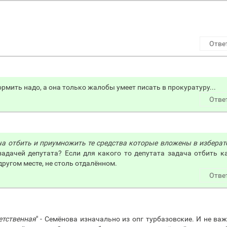
.
Отве
ормить надо, а она только жалобы умеет писать в прокуратуру...
Отве
ача отбить и приумножить те средства которые вложены в избера
задачей депутата? Если для какого то депутата задача отбить к
другом месте, не столь отдалённом.
Отве
етственная
" - Семёнова изначально из опг турбазовские. И не ва