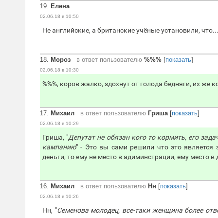
19.
Елена
02.06.18 в 10:50
Не английские, а британские учёные установили, что..
18.
Мороз
в ответ пользователю
%%%
[
показать
]
02.06.18 в 10:30
%%%, коров жалко, здохнут от голода бедняги, их же к
17.
Михаил
в ответ пользователю
Гриша
[
показать
]
02.06.18 в 10:29
Гриша, "
Депутат не обязан кого то кормить, его зад
кампанию
" - Это вы сами решили что это является 
деньги, то ему не место в адиминстрации, ему место в 
16.
Михаил
в ответ пользователю
Нн
[
показать
]
02.06.18 в 10:26
Нн, "
Семенова молодец, все-таки женщина более отв