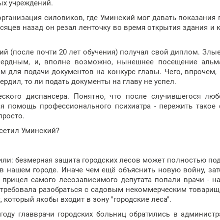
ых учреждений.
организация силовиков, где Уминский мог давать показания 
есяцев назад он резал ленточку во время открытия здания и 
кий (после почти 20 лет обучения) получал свой диплом. Злы
сердным, и, вполне возможно, нынешнее посещение альм
м для подачи документов на конкурс главы. Чего, впрочем,
ердил, то ли подать документы на главу не успел.
еского диспансера. Понятно, что после случившегося лю
я помощь профессионального психиатра - пережить такое
просто.
осетил Уминский?
или: безмерная защита городских лесов может полностью по
 в нашем городе. Иначе чем ещё объяснить новую войну, за
 прицел самого лесозависимого депутата попали врачи - н
потребовала разобраться с садовым некоммерческим товари
, который якобы входит в зону "городские леса".
 году главврачи городских больниц обратились в админист