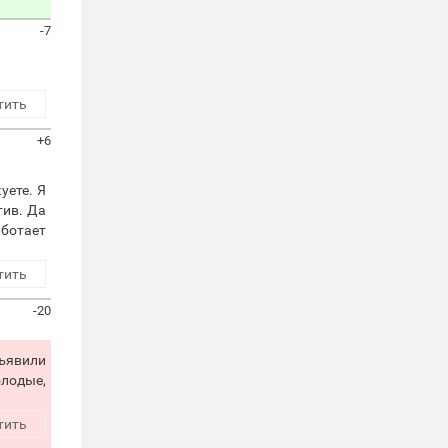
-7
тить
+6
уете. Я
тив. Да
аботает
тить
-20
бъявили
олодые,
тить