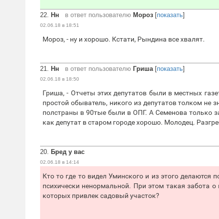
22.
Нн
в ответ пользователю
Мороз
[
показать
]
02.06.18 в 18:51
Мороз, - ну и хорошо. Кстати, Рындина все хвалят.
21.
Нн
в ответ пользователю
Гриша
[
показать
]
02.06.18 в 18:50
Гриша, - Отчеты этих депутатов были в местных газе
простой обыватель, никого из депутатов толком не з
полстраны в 90тые были в ОПГ. А Семенова только за
как депутат в старом городе хорошо. Молодец. Разгр
20.
Бред у вас
02.06.18 в 14:14
Кто то где то видел Уминского и из этого делаютс
психически ненормальной. При этом такая забота о 
которых привлек садовый участок?