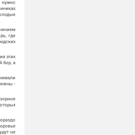
е нужно
линиках
молодые
ечением
рь, где
одских
ия этих
 бор, а
онимали
ровны -
дзорное
которых
гораздо
доровье
удут не