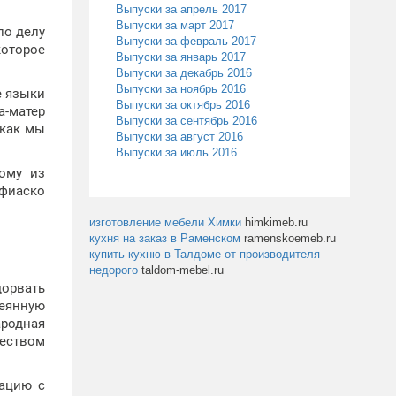
Выпуски за апрель 2017
Выпуски за март 2017
по делу
Выпуски за февраль 2017
которое
Выпуски за январь 2017
Выпуски за декабрь 2016
Выпуски за ноябрь 2016
е языки
Выпуски за октябрь 2016
а-матер
Выпуски за сентябрь 2016
 как мы
Выпуски за август 2016
Выпуски за июль 2016
бому из
 фиаско
изготовление мебели Химки
himkimeb.ru
кухня на заказ в Раменском
ramenskoemeb.ru
купить кухню в Талдоме от производителя
недорого
taldom-mebel.ru
дорвать
теянную
ародная
ществом
рацию с