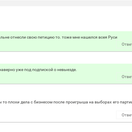
ольне отнесли свою петицию то. тоже мне нашелся всея Руси
Отве
наверно уже под подпиской о невыезде.
Отве
пы то плохи дела с бизнесом после проигрыша на выборах его партии
Отве