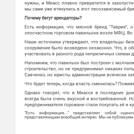
нужны, и Миасс плавно превратится в захолустн
мы сами уже втянулись в этот лесозависимый бред
Почему бегут арендаторы?
Есть информация, что мясной бренд "Таврия",
злосчастном торговом павильоне возле МФЦ. Во в
Наши источники утверждают, что владельцы бизн
сооружение было возведено незаконно. Что, в об
участвовать в разного рода неприличных схемах 
Напомним, что павильон был построен с молчали
строительство, но не предпринимал никаких попы
Савченко, но юристы администрации всячески зат
Что будет теперь, когда власть сменилась? Пожив
Однако говорят, что в Миассе в последние дни
всегда была очень вкусной и востребованной. Н
предпринимателя горожане стали покупать её и к
"Есть информация..." представляет собой оцен
представляющим всеобщий интерес. Мы не публикуем и