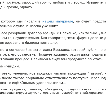
ый посёлок, заросший горячо любимым лесом... Извините, 
. Заразно, однако.
 о котором мы писали в
нашем материале
, не будет предст
сяком случае, вывеска уже снята.
еса разорвали договор аренды с Савченко, как только узна
щем-то, неудивительно. Как говорится, честь фирмы дороже д
для серьёзного бизнеса постыдно.
вого согласия бывшего главы Васькова, который публично 
ток к его остановке. Позднее администрация даже подала в
ягивали процесс. Павильон между тем продолжал работать.
ём - увидим.
 резко увеличились продажи мясной продукции "Таврия", 
о после такого социально-ответственного поступка неравно
ушать с ещё бОльшим удовольствием...
очные суждения, мнения, убеждения, предположения по во
ли редактируем слухи, которые носят оскорбительный характер.