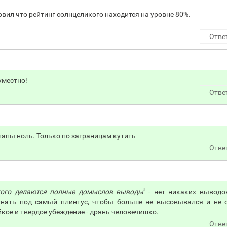
овил что рейтинг солнцеликого находится на уровне 80%.
Отве
уместно!
Отве
 папы ноль. Только по заграницам кутить
Отве
этого делаются полные домыслов выводы
" - нет никаких выводо
гнать под самый плинтус, чтобы больше не высовывался и не 
йкое и твердое убеждение - дрянь человечишко.
Отве