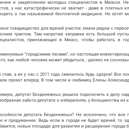
ечению и закреплению молодых специалистов в Миассе. Н
стов, у нас катастрофически не хватает - даже в платных к
ворить о так называемой бесплатной медицине. Не хотят 
овое товарищество для врачей участок земли рядом с перес
вским трактом. Там напротив заправки есть большой пусты
циалистов, приезжающих в Миасс, чтобы работать в гор
именуемые "городскими лесами", но настоящая инвентаризац
то, как любой человек может убедиться, - далеко не сосновый
глав, а их у нас с 2011 года сменилось будь здоров! Все п
али проект вперед. В том числе и любимец Елены Александ
прямую, депутат Безденежных решила подключить к делу на
еобразная забота депутата о избирателях, у большинства из 
особности депутата Безденежных? Не исключено, что все 
ее и продуманнее. Ведь если в городе не будет врачей, то з
авится, новые площади для развития и расширения города б