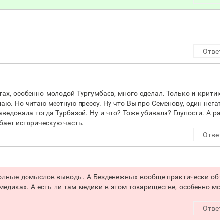
Отве
тах, особенно молодой Тургумбаев, много сделал. Только и критик
наю. Но читаю местную прессу. Ну что Вы про Семенову, один нега
ведовала тогда Турбазой. Ну и что? Тоже убивала? Глупости. А р
ебает историческую часть.
Отве
я полные домыслов выводы. А Безденежных вообще практически о
медиках. А есть ли там медики в этом товариществе, особенно м
Отве