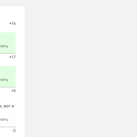
+16
тить
+17
тить
+5
, вот и
тить
-2