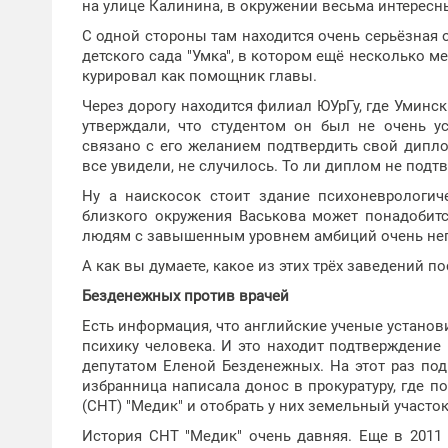
на улице Калинина, в окружении весьма интересн
С одной стороны там находится очень серьёзная 
детского сада "Умка", в котором ещё несколько м
курировал как помощник главы.
Через дорогу находится филиал ЮУрГу, где Уминс
утверждали, что студентом он был не очень у
связано с его желанием подтвердить свой дипло
все увидели, не случилось. То ли диплом не подтв
Ну а наискосок стоит здание психоневрологич
близкого окружения Васькова может понадобитс
людям с завышенным уровнем амбиций очень не
А как вы думаете, какое из этих трёх заведений п
Безденежных против врачей
Есть информация, что английские ученые установ
психику человека. И это находит подтверждение
депутатом Еленой Безденежных. На этот раз под
избранница написала донос в прокуратуру, где 
(СНТ) "Медик" и отобрать у них земельный участок
История СНТ "Медик" очень давняя. Еще в 2011