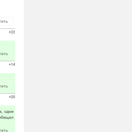
тить
+22
тить
+14
тить
+20
в, одни
обещал
тить