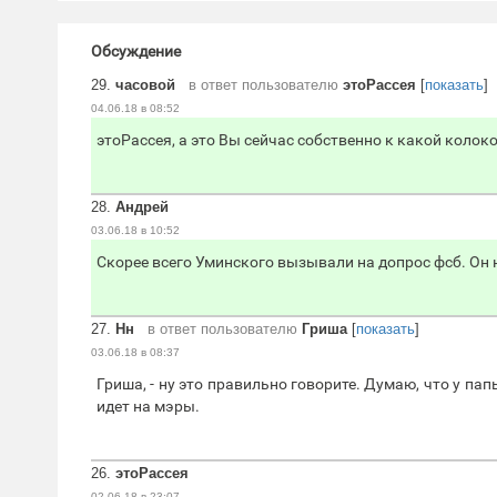
Обсуждение
29.
часовой
в ответ пользователю
этоРассея
[
показать
]
04.06.18 в 08:52
этоРассея, а это Вы сейчас собственно к какой колок
28.
Андрей
03.06.18 в 10:52
Скорее всего Уминского вызывали на допрос фcб. Он 
27.
Нн
в ответ пользователю
Гриша
[
показать
]
03.06.18 в 08:37
Гриша, - ну это правильно говорите. Думаю, что у па
идет на мэры.
26.
этоРассея
02.06.18 в 23:07