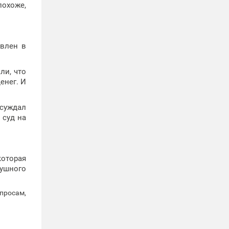
похоже,
авлен в
ли, что
енег. И
осуждал
 суд на
которая
душного
просам,