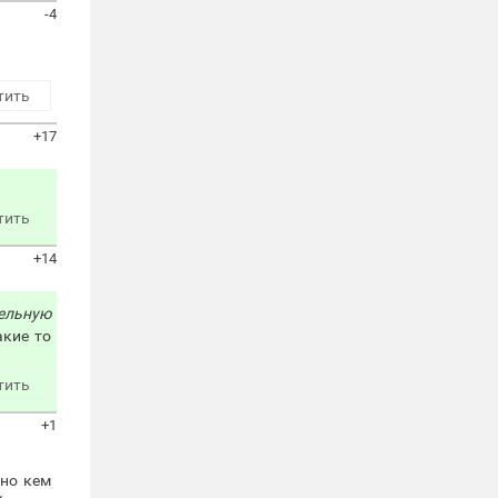
-4
тить
+17
тить
+14
тельную
акие то
тить
+1
жно кем