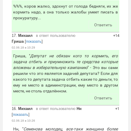
%%%, коров жалко, здохнут от голода бедняги, их же
кормить надо, а она только жалобы умеет писать в
прокуратуру...
Ответить
17.
Михаил
в ответ пользователю
+14
Гриша
[
показать
]
02.06.18 в 10:29
Гриша, "
Депутат не обязан кого то кормить, его
задача отбить и приумножить те средства которые
вложены в изберательную кампанию
" - Это вы сами
решили что это является задачей депутата? Если для
какого то депутата задача отбить какие то деньги, то
ему не место в адиминстрации, ему место в другом
месте, не столь отдалённом.
Ответить
16.
Михаил
в ответ пользователю
Нн
+1
[
показать
]
02.06.18 в 10:26
Нн, "
Семенова молодец, все-таки женщина более