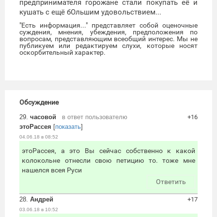
предпринимателя горожане стали покупать её и
кушать с ещё бОльшим удовольствием...
"Есть информация..." представляет собой оценочные
суждения, мнения, убеждения, предположения по
вопросам, представляющим всеобщий интерес. Мы не
публикуем или редактируем слухи, которые носят
оскорбительный характер.
Обсуждение
29.
часовой
в ответ пользователю
+16
этоРассея
[
показать
]
04.06.18 в 08:52
этоРассея, а это Вы сейчас собственно к какой
колокольне отнесли свою петицию то. тоже мне
нашелся всея Руси
Ответить
28.
Андрей
+17
03.06.18 в 10:52