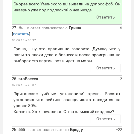
Скорее всего Уминского вызывали на допрос фcб. Он
наверно уже под подпиской о невыезде.
Ответить
27.
Нн
в ответ пользователю
Гриша
+5
[
показать
]
03.06.18 в 08:37
Гриша, - ну это правильно говорите. Думаю, что у
папы то плохи дела с бизнесом после проигрыша на
выборах его партии, вот и идет на мэры.
Ответить
26.
этоРассея
-2
02.06.18 в 23:07
"британские учёные установили" хрень. Росстат
установил что рейтинг солнцеликого находится на
уровне 80%.
Ха-ха-ха. Хотя печалька. Стокгольмский синдром?
Ответить
25.
555
в ответ пользователю
Бред у
+22