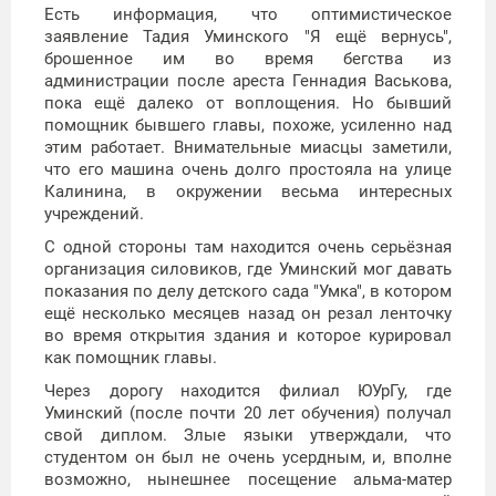
Есть информация, что оптимистическое
заявление Тадия Уминского "Я ещё вернусь",
брошенное им во время бегства из
администрации после ареста Геннадия Васькова,
пока ещё далеко от воплощения. Но бывший
помощник бывшего главы, похоже, усиленно над
этим работает. Внимательные миасцы заметили,
что его машина очень долго простояла на улице
Калинина, в окружении весьма интересных
учреждений.
С одной стороны там находится очень серьёзная
организация силовиков, где Уминский мог давать
показания по делу детского сада "Умка", в котором
ещё несколько месяцев назад он резал ленточку
во время открытия здания и которое курировал
как помощник главы.
Через дорогу находится филиал ЮУрГу, где
Уминский (после почти 20 лет обучения) получал
свой диплом. Злые языки утверждали, что
студентом он был не очень усердным, и, вполне
возможно, нынешнее посещение альма-матер