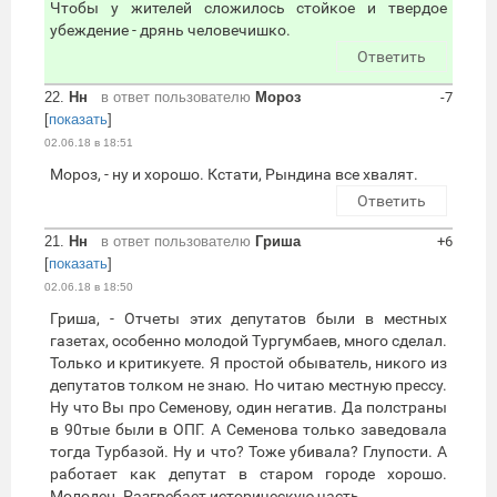
Чтобы у жителей сложилось стойкое и твердое
убеждение - дрянь человечишко.
Ответить
22.
Нн
в ответ пользователю
Мороз
-7
[
показать
]
02.06.18 в 18:51
Мороз, - ну и хорошо. Кстати, Рындина все хвалят.
Ответить
21.
Нн
в ответ пользователю
Гриша
+6
[
показать
]
02.06.18 в 18:50
Гриша, - Отчеты этих депутатов были в местных
газетах, особенно молодой Тургумбаев, много сделал.
Только и критикуете. Я простой обыватель, никого из
депутатов толком не знаю. Но читаю местную прессу.
Ну что Вы про Семенову, один негатив. Да полстраны
в 90тые были в ОПГ. А Семенова только заведовала
тогда Турбазой. Ну и что? Тоже убивала? Глупости. А
работает как депутат в старом городе хорошо.
Молодец. Разгребает историческую часть.