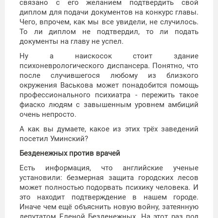
связано с его желанием подтвердить свой
диплом для подачи документов на конкурс главы.
Чего, впрочем, как мы все увидели, не случилось.
То ли диплом не подтвердил, то ли подать
документы на главу не успел.
Ну а наискосок стоит здание
психоневрологического диспансера. Понятно, что
после случившегося любому из близкого
окружения Васькова может понадобится помощь
профессионального психиатра - пережить такое
фиаско людям с завышенным уровнем амбиций
очень непросто.
А как вы думаете, какое из этих трёх заведений
посетил Уминский?
Безденежных против врачей
Есть информация, что английские ученые
установили: безмерная защита городских лесов
может полностью подорвать психику человека. И
это находит подтверждение в нашем городе.
Иначе чем ещё объяснить новую войну, затеянную
депутатом Еленой Безденежных. На этот раз под