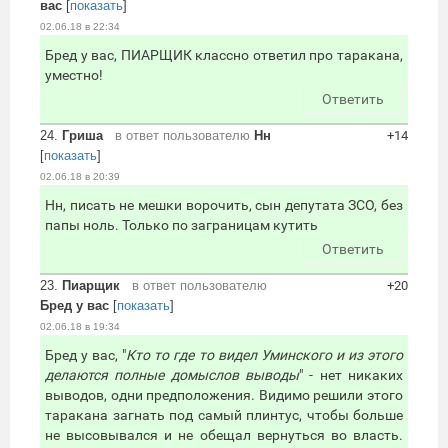
вас
[
показать
]
02.06.18 в 22:34
Бред у вас, ПИАРЩИК классно ответил про таракана,
уместно!
Ответить
24.
Гриша
в ответ пользователю
Нн
+14
[
показать
]
02.06.18 в 20:39
Нн, писать не мешки ворочить, сын депутата ЗСО, без
папы ноль. Только по заграницам кутить
Ответить
23.
Пиарщик
в ответ пользователю
+20
Бред у вас
[
показать
]
02.06.18 в 19:34
Бред у вас, "
Кто то где то видел Уминского и из этого
делаются полные домыслов выводы
" - нет никаких
выводов, одни предположения. Видимо решили этого
таракана загнать под самый плинтус, чтобы больше
не высовывался и не обещал вернуться во власть.