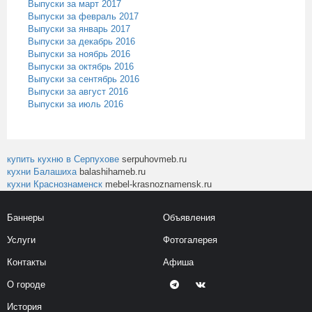
Выпуски за март 2017
Выпуски за февраль 2017
Выпуски за январь 2017
Выпуски за декабрь 2016
Выпуски за ноябрь 2016
Выпуски за октябрь 2016
Выпуски за сентябрь 2016
Выпуски за август 2016
Выпуски за июль 2016
купить кухню в Серпухове
serpuhovmeb.ru
кухни Балашиха
balashihameb.ru
кухни Краснознаменск
mebel-krasnoznamensk.ru
Баннеры
Объявления
Услуги
Фотогалерея
Контакты
Афиша
О городе
История