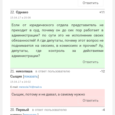
Ответить
22.
Однако
+11
15.04.17 в 20:06
Если от юридического отдела представитель не
приходит в суд, почему он до сих пор работает в
администрации? по сути это не исполнение своих
обязанностей! А где депутаты, почему этот вопрос не
поднимается на сессиях, в комиссиях и прочем? Ау,
депутаты, где контроль за действиями
администрации?
Ответить
21.
николаша
в ответ пользователю
-12
Сыщик
[
показать
]
15.04.17 в 16:02
E-mail:
meteola74@mail.ru
Сыщик, потому и не давал, а самому нужно
Ответить
20.
Первый
в ответ пользователю
-4
каппец
[
показать
]