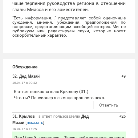
чаше терпения руководства региона в отношении
главы Миасса и его заместителей.
"Есть информация..." представляет собой оценочные
суждения, мнения, убеждения, предположения по
вопросам, представляющим всеобщий интерес. Мы не
публикуем или редактируем слухи, которые носят
оскорбительный характер.
Обсуждение
32.
Дед Мазай
+9
16.04.17 в 20:42
В ответ пользователю Крылову (31.):
Что ты? Пенсионер я с конца прошлого века.
Ответить
31.
Крылов
в ответ пользователю
Дед
+26
Мазай
[
показать
]
16.04.17 в 17:25
Дед Мазай, лоханулся... Теперь тебе зарплату за пиар