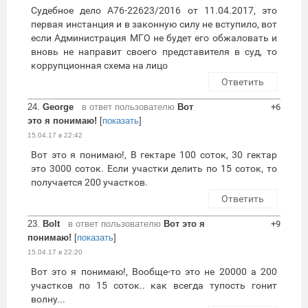
Судебное дело А76-22623/2016 от 11.04.2017, это
первая инстанция и в законную силу не вступило, вот
если Администрация МГО не будет его обжаловать и
вновь не направит своего представителя в суд, то
коррупционная схема на лицо
Ответить
24.
George
в ответ пользователю
Вот
+6
это я понимаю!
[
показать
]
15.04.17 в 22:42
Вот это я понимаю!, В гектаре 100 соток, 30 гектар
это 3000 соток. Если участки делить по 15 соток, то
получается 200 участков.
Ответить
23.
Bolt
в ответ пользователю
Вот это я
+9
понимаю!
[
показать
]
15.04.17 в 22:20
Вот это я понимаю!, Вообще-то это не 20000 а 200
участков по 15 соток.. как всегда тупость гонит
волну...