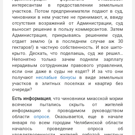
интересантам в предоставлении земельных
участков. Потом предприниматели подают в суд,
чиновники в нем участие не принимают, и, ввиду
отсутствия возражений от Администрации, суд
выносит решение в пользу коммерсантов. Затем
Администрация, прикрываясь решением суда,
отдает землю (а в последнем случае аж 30
гектаров!) в частную собственность. И все шито-
крыто. Дескать, что поделаешь, суд же решил…
Непонятно только зачем подняли зарплату
нерадивым сотрудникам правового управления,
если они даже в суды не ездят? И за что они
получают
неслабые бонусы
в виде земельных
участков в элитных поселках и квартир без
очереди?
Есть информация
, что чиновники миасской мэрии
всячески пытались скрыть от жителей
информацию о проводимом руководством
области
опросе
. Оказывается, еще в начале
января по всем городам Челябинской области
началось проведение опроса об
удовлетворенности жителей работой местных