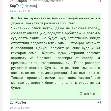
26.
Азаров
в ответ пользователю
+21
КорТог
[
показать
]
16.04.17 в 09:00
КорТог, не переживайте. Администрация же не совсем
дураки. Вижу такое развитие событий:
Чиновники левой ногой, даже не включая голову,
составят апелляцию, подадут в арбитраж. А потом в
суд опять ездить не будут. Суд, естественно, ввиду
отсутствия представителей Администрации, откажет
в апелляции. Цокурь получит решение суда и 30
гектаров земли. Юристы Администрации получат
зарплату из бюджета, квартиры от города, и
премию... от заинтересованных лиц. Глава разведет
руками и скажет: "Суд вынес решение, мы ничего
сделать не могли, землю прое.али". И все шито-крыто.
Только городской земли при таких "схемах" все
меньше остается и бюджет наполнять скоро нечем
будет.
Ответить
25.
КорТог
+9
16.04.17 в 07:20