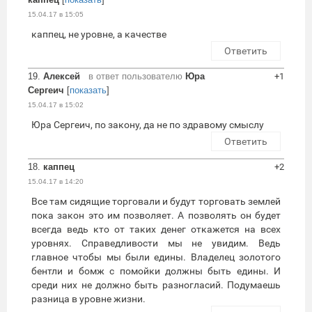
15.04.17 в 15:05
каппец, не уровне, а качестве
Ответить
19.
Алексей
в ответ пользователю
Юра
+1
Сергеич
[
показать
]
15.04.17 в 15:02
Юра Сергеич, по закону, да не по здравому смыслу
Ответить
18.
каппец
+2
15.04.17 в 14:20
Все там сидящие торговали и будут торговать землей
пока закон это им позволяет. А позволять он будет
всегда ведь кто от таких денег откажется на всех
уровнях. Справедливости мы не увидим. Ведь
главное чтобы мы были едины. Владелец золотого
бентли и бомж с помойки должны быть едины. И
среди них не должно быть разногласий. Подумаешь
разница в уровне жизни.