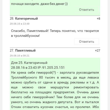
почаще заходите. даже без денег:))
Ответить
28.
Категоричный
+8
29.08.16 в 13:49
Спасибо, Памятливый! Теперь понятно, что творится
в троллейбусном!
Ответить
27.
Памятливый
+27
29.08.16 в 09:21
Для 25. Категоричный
28.08.16 в 23:43 IP: 91.205.25.151
Ни хрена себе геморрой(?) - зарплата руководителя
Троллейбусного 80 тысяч в месяц, да еще левака
можно срубить от сдачи в аренду, рекламы и т.д. А
еще можно свои маршрутки ремонтировать
бесплатно на площадях предприятия. Оччень даже
ничего себе геморройчик! Тем более для не оччень
умного, но оччень жадного депутата. Вот и пытался
Откин отхватить кусочек счастья, но пролетел. Ибо