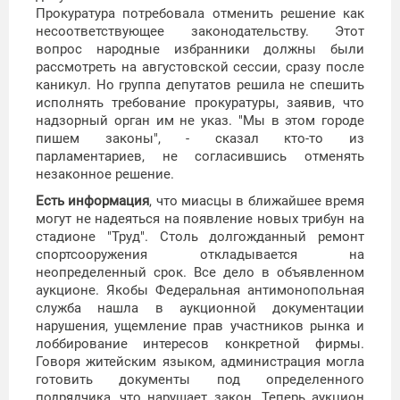
Прокуратура потребовала отменить решение как
несоответствующее законодательству. Этот
вопрос народные избранники должны были
рассмотреть на августовской сессии, сразу после
каникул. Но группа депутатов решила не спешить
исполнять требование прокуратуры, заявив, что
надзорный орган им не указ. "Мы в этом городе
пишем законы", - сказал кто-то из
парламентариев, не согласившись отменять
незаконное решение.
Есть информация
, что миасцы в ближайшее время
могут не надеяться на появление новых трибун на
стадионе "Труд". Столь долгожданный ремонт
спортсооружения откладывается на
неопределенный срок. Все дело в объявленном
аукционе. Якобы Федеральная антимонопольная
служба нашла в аукционной документации
нарушения, ущемление прав участников рынка и
лоббирование интересов конкретной фирмы.
Говоря житейским языком, администрация могла
готовить документы под определенного
подрядчика, что нарушает закон. Теперь аукцион