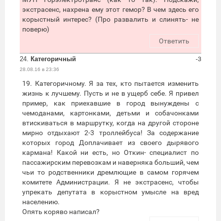
экстрасенс, нахрена ему этот гемор? В чем здесь его
корыстный интерес? (Про развалить и слинять- не
поверю)
Ответить
24.
Категоричный
-3
28.08.16 в 23:36
19. Категоричному. Я за тех, кто пытается изменить
жизнь к лучшему. Пусть и не в ущерб себе. Я привел
пример, как приехавшие в город вынуждены с
чемоданами, картонками, детьми и собачонками
втискиваться в маршрутку, когда на другой стороне
мирно отдыхают 2-3 троллейбуса! За содержание
которых город Доплачивает из своего дырявого
кармана! Какой ни есть, но Откин- специалист по
пассажирским перевозкам и наверняка больший, чем
чьи то родственники дремлющие в самом горячем
комитете Администрации. Я не экстрасенс, чтобы
упрекать депутата в корыстном умысле на вред
населению.
Опять коряво написал?