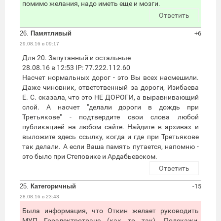
помимо желания, надо иметь еще и мозги.
Ответить
26.
Памятливый
+6
29.08.16 в 09:17
Для 20. Запутанный и остальные
28.08.16 в 12:53 IP: 77.222.112.60
Насчет нормальных дорог - это Вы всех насмешили.
Даже чиновник, ответственный за дороги, Изибаева
Е. С. сказала, что это НЕ ДОРОГИ, а выравнивающий
слой. А насчет "делали дороги в дождь при
Третьякове" - подтвердите свои слова любой
публикацией на любом сайте. Найдите в архивах и
выложите здесь ссылку, когда и где при Третьякове
так делали. А если Ваша память путается, напомню -
это было при Степовике и Ардабьевском.
Ответить
25.
Категоричный
-15
28.08.16 в 23:43
Была информация, что Откин желает руководить
МУП Горэлектротранс (как то так). Подскажи,