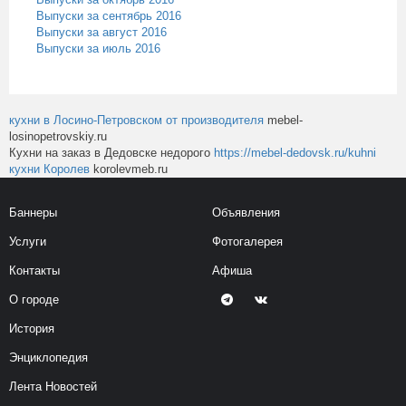
Выпуски за сентябрь 2016
Выпуски за август 2016
Выпуски за июль 2016
кухни в Лосино-Петровском от производителя
mebel-
losinopetrovskiy.ru
Кухни на заказ в Дедовске недорого
https://mebel-dedovsk.ru/kuhni
кухни Королев
korolevmeb.ru
Баннеры
Объявления
Услуги
Фотогалерея
Контакты
Афиша
О городе
История
Энциклопедия
Лента Новостей