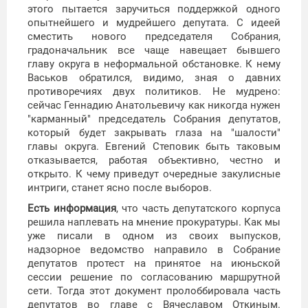
этого пытается заручиться поддержкой одного
опытнейшего и мудрейшего депутата. С идеей
сместить нового председателя Собрания,
градоначальник все чаще навещает бывшего
главу округа в неформальной обстановке. К нему
Васьков обратился, видимо, зная о давних
противоречиях двух политиков. Не мудрено:
сейчас Геннадию Анатольевичу как никогда нужен
"карманный" председатель Собрания депутатов,
который будет закрывать глаза на "шалости"
главы округа. Евгений Степовик быть таковым
отказывается, работая объективно, честно и
открыто. К чему приведут очередные закулисные
интриги, станет ясно после выборов.
Есть информация
, что часть депутатского корпуса
решила наплевать на мнение прокуратуры. Как мы
уже писали в одном из своих выпусков,
надзорное ведомство направило в Собрание
депутатов протест на принятое на июньской
сессии решение по согласованию маршрутной
сети. Тогда этот документ пролоббировала часть
депутатов во главе с Вячеславом Откиным.