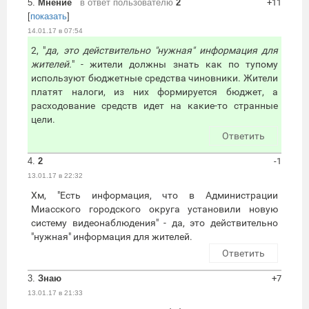
5.
Мнение
в ответ пользователю
2
+11
[
показать
]
14.01.17 в 07:54
2, "
да, это действительно "нужная" информация для
жителей.
" - жители должны знать как по тупому
используют бюджетные средства чиновники. Жители
платят налоги, из них формируется бюджет, а
расходование средств идет на какие-то странные
цели.
Ответить
4.
2
-1
13.01.17 в 22:32
Хм, "Есть информация, что в Администрации
Миасского городского округа установили новую
систему видеонаблюдения" - да, это действительно
"нужная" информация для жителей.
Ответить
3.
Знаю
+7
13.01.17 в 21:33