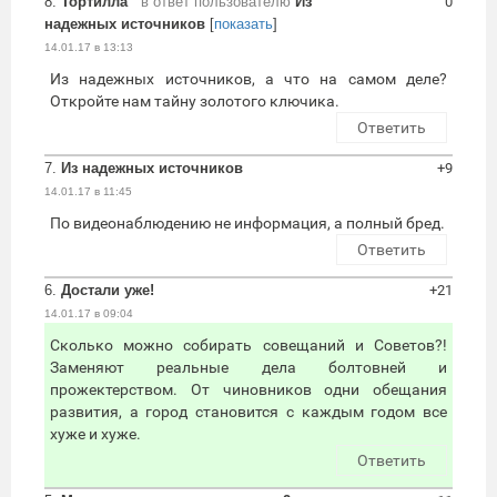
8.
Тортилла
в ответ пользователю
Из
0
надежных источников
[
показать
]
14.01.17 в 13:13
Из надежных источников, а что на самом деле?
Откройте нам тайну золотого ключика.
Ответить
7.
Из надежных источников
+9
14.01.17 в 11:45
По видеонаблюдению не информация, а полный бред.
Ответить
6.
Достали уже!
+21
14.01.17 в 09:04
Сколько можно собирать совещаний и Советов?!
Заменяют реальные дела болтовней и
прожектерством. От чиновников одни обещания
развития, а город становится с каждым годом все
хуже и хуже.
Ответить