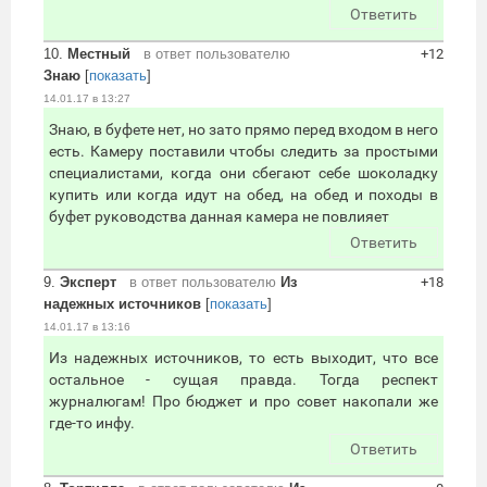
Ответить
10.
Местный
в ответ пользователю
+12
Знаю
[
показать
]
14.01.17 в 13:27
Знаю, в буфете нет, но зато прямо перед входом в него
есть. Камеру поставили чтобы следить за простыми
специалистами, когда они сбегают себе шоколадку
купить или когда идут на обед, на обед и походы в
буфет руководства данная камера не повлияет
Ответить
9.
Эксперт
в ответ пользователю
Из
+18
надежных источников
[
показать
]
14.01.17 в 13:16
Из надежных источников, то есть выходит, что все
остальное - сущая правда. Тогда респект
журналюгам! Про бюджет и про совет накопали же
где-то инфу.
Ответить