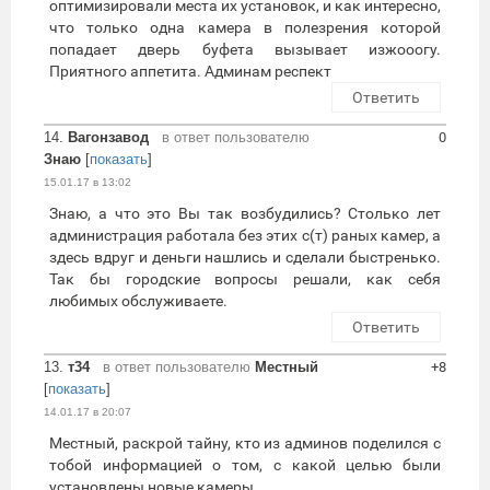
оптимизировали места их установок, и как интересно,
что только одна камера в полезрения которой
попадает дверь буфета вызывает изжооогу.
Приятного аппетита. Админам респект
Ответить
14.
Вагонзавод
в ответ пользователю
0
Знаю
[
показать
]
15.01.17 в 13:02
Знаю, а что это Вы так возбудились? Столько лет
администрация работала без этих с(т) раных камер, а
здесь вдруг и деньги нашлись и сделали быстренько.
Так бы городские вопросы решали, как себя
любимых обслуживаете.
Ответить
13.
т34
в ответ пользователю
Местный
+8
[
показать
]
14.01.17 в 20:07
Местный, раскрой тайну, кто из админов поделился с
тобой информацией о том, с какой целью были
установлены новые камеры