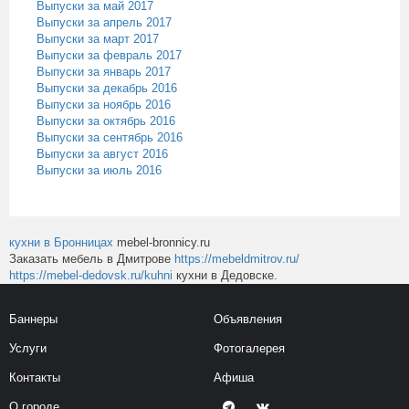
Выпуски за май 2017
Выпуски за апрель 2017
Выпуски за март 2017
Выпуски за февраль 2017
Выпуски за январь 2017
Выпуски за декабрь 2016
Выпуски за ноябрь 2016
Выпуски за октябрь 2016
Выпуски за сентябрь 2016
Выпуски за август 2016
Выпуски за июль 2016
кухни в Бронницах
mebel-bronnicy.ru
Заказать мебель в Дмитрове
https://mebeldmitrov.ru/
https://mebel-dedovsk.ru/kuhni
кухни в Дедовске.
Баннеры
Объявления
Услуги
Фотогалерея
Контакты
Афиша
О городе