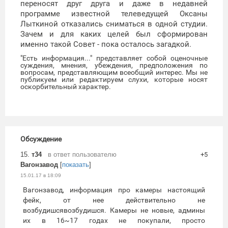
переносят друг друга и даже в недавней
программе известной телеведущей Оксаны
Лыткиной отказались сниматься в одной студии.
Зачем и для каких целей был сформирован
именно такой Совет - пока осталось загадкой.
"Есть информация..." представляет собой оценочные
суждения, мнения, убеждения, предположения по
вопросам, представляющим всеобщий интерес. Мы не
публикуем или редактируем слухи, которые носят
оскорбительный характер.
Обсуждение
15.
т34
в ответ пользователю
+5
Вагонзавод
[
показать
]
15.01.17 в 18:09
Вагонзавод, информация про камеры настоящий
фейк, от нее действительно не
возбудишсявозбудишся. Камеры не новые, админы
их в 16~17 годах не покупали, просто