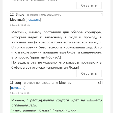
Ответить
12.
Знаю
в ответ пользователю
-1
Местный
[
показать
]
14.01.17 в 16:43
Местный, камеру поставили для обзора коридора,
который ведет к запасному выходу и проходу в
актовый зал (в котором тоже есть запасной выход).
С точки зрения безопасности, нормальный ход. А то
что в поле зрения попадает еще буфет и канцелярия,
это просто "приятный бонус":)
Но ведь, в статье указано, что камеры поставили в
буфет, а вот это уже неприкрытая Ложь!
Ответить
11.
zaq
в ответ пользователю
Мнение
+21
[
показать
]
14.01.17 в 13:38
Мнение, "
расходование средств идет на какие-то
странные цели.
" - не странные... буква "Т" явно лишняя