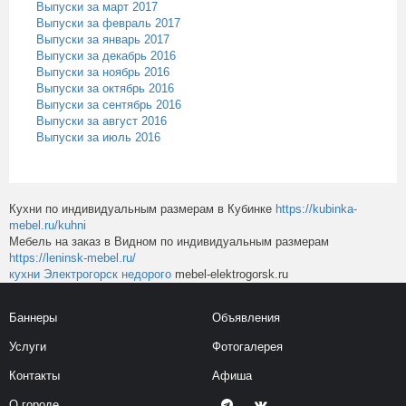
Выпуски за март 2017
Выпуски за февраль 2017
Выпуски за январь 2017
Выпуски за декабрь 2016
Выпуски за ноябрь 2016
Выпуски за октябрь 2016
Выпуски за сентябрь 2016
Выпуски за август 2016
Выпуски за июль 2016
Кухни по индивидуальным размерам в Кубинке
https://kubinka-
mebel.ru/kuhni
Мебель на заказ в Видном по индивидуальным размерам
https://leninsk-mebel.ru/
кухни Электрогорск недорого
mebel-elektrogorsk.ru
Баннеры
Объявления
Услуги
Фотогалерея
Контакты
Афиша
О городе