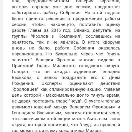
под предводительством Валерия Фролова,
которая сорвала уже две сессии, продолжает
саботировать работу Собрания. На этой неделе
было принято решение о продолжении работы
сессии, чтобы, наконец-то, поставить оценку
работе Главы за 2016 год. Однако, депутаты из
группы "Фролов и Компания", сославшись на
занятость, так и не явились. В итоге кворума
вновь не было, работа Собрания оказалась
парализована. Но буквально через час "очень
занятого" Валерия Фролова многие видели в
Приемной Главы Миасского городского округа.
Говорят, что он ожидал аудиенции Геннадия
Васькова, с целью поздравить его с Днем
Рождения. Эксперты оценивают действия
"фроловцев" как спланированную акцию, главная
цель которой - максимально долго тянуть время,
не давая поставить главе "неуд". С учетом теплых
взаимоотношений между Валерием Фроловым и
Геннадием Васьковым, многим становится ясно,
что заказчиком этой акции может быть сам глава
округа, который понимает, что "неуд" за прошлый
год может стоить ему кресла мэра Миасса.