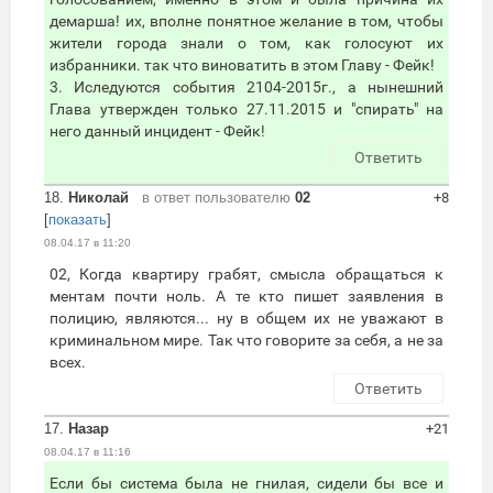
демарша! их, вполне понятное желание в том, чтобы
жители города знали о том, как голосуют их
избранники. так что виноватить в этом Главу - Фейк!
3. Иследуются события 2104-2015г., а нынешний
Глава утвержден только 27.11.2015 и "спирать" на
него данный инцидент - Фейк!
Ответить
18.
Николай
в ответ пользователю
02
+8
[
показать
]
08.04.17 в 11:20
02, Когда квартиру грабят, смысла обращаться к
ментам почти ноль. А те кто пишет заявления в
полицию, являются... ну в общем их не уважают в
криминальном мире. Так что говорите за себя, а не за
всех.
Ответить
17.
Назар
+21
08.04.17 в 11:16
Если бы система была не гнилая, сидели бы все и