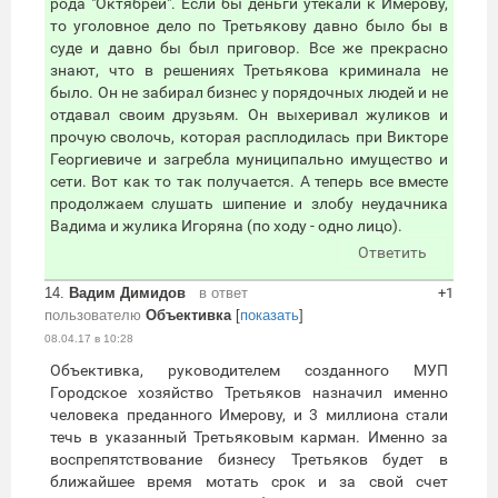
рода "Октябрей". Если бы деньги утекали к Имерову,
то уголовное дело по Третьякову давно было бы в
суде и давно бы был приговор. Все же прекрасно
знают, что в решениях Третьякова криминала не
было. Он не забирал бизнес у порядочных людей и не
отдавал своим друзьям. Он выхеривал жуликов и
прочую сволочь, которая расплодилась при Викторе
Георгиевиче и загребла муниципально имущество и
сети. Вот как то так получается. А теперь все вместе
продолжаем слушать шипение и злобу неудачника
Вадима и жулика Игоряна (по ходу - одно лицо).
Ответить
14.
Вадим Димидов
в ответ
+1
пользователю
Объективка
[
показать
]
08.04.17 в 10:28
Объективка, руководителем созданного МУП
Городское хозяйство Третьяков назначил именно
человека преданного Имерову, и 3 миллиона стали
течь в указанный Третьяковым карман. Именно за
воспрепятствование бизнесу Третьяков будет в
ближайшее время мотать срок и за свой счет