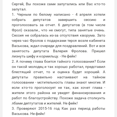
Сергей, Вы похоже сами запутались или Вас кто-то
запутал.
1. Черным по белому написано - 4 апреля хотели
собрать депутатов завершить сессию и
проголосовать за отчет. 6 депутатов (в том числе
Фрол) сказали., что не смогут, типа занятые очень.
Сессия не собралась из-за отсутствия кворума. Зато
через час Фролов с подарками терся возле кабинета
Васькова, ждал очереди для поздравлений. Вот и вся
занятость депутата Валерия Фролова. Пришел
лизнуть шефу и кормильцу. - Не фейк!
2. А почему глава боится тайного голосования? Если
он такой молодец и так хорошо работал, представил
блестящий отчет, то и оценка будет хорошей. А
депутаты правильно настаивают на тайном
голосовании - мстительность главы знают многие. И
если кто-то проголосует не так, как хочет глава -
жители этого района не увидят финансирования и
работ по благоустройству. Похоже задача столкунть
лбами дептутатов и жителей. Не фейк!
3. Проверяют 2015-16 год Как раз период работы
Васькова. Не фейк!