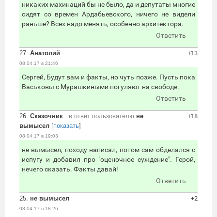
никаких махинаций бы не было, да и депутаты многие
сидят со времен Ардабьевского, ничего не видели
раньше? Всех надо менять, особенно архитектора.
Ответить
27.
Анатолий
+13
08.04.17 в 21:46
Сергей, Будут вам и факты, но чуть позже. Пусть пока
Васьковы с Мурашкиными погуляют на свободе.
Ответить
26.
Сказочник
в ответ пользователю
не
+18
вымысел
[
показать
]
08.04.17 в 19:03
не вымысел, походу написал, потом сам обделался с
испугу и добавил про "оценочное суждение". Герой,
нечего сказать. Факты давай!
Ответить
25.
не вымысел
+2
08.04.17 в 18:26