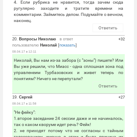
4. Если рубрика не нравится, тогда зачем сюда
ругулярно заходите и тратите времени на
комментарии. Займитесь делом. Подумайте о вечном,
наконец.
Ответить
20.
Вопросы Николаю
в ответ
+32
пользователю
Николай
[
показать
]
08.04.17 в 12:11
Николай, Вы нам из-за забора (с "зоны") пишете? Или
Вы уже решили, что Миасс - одна сплошная зона под
управленеим Турбазовских и живет теперь по
понятиям? Ничего не перепутали?
Ответить
19.
Сергей
+27
08.04.17 в 11:58
"Не фейку":
1.второе заседание 24 сессии даже и не начиналось,
так о каком кворуме идет речь? Фейк!
2. не приходят потому что не согласны с тайным
голосованием, именно в этом и была причина их