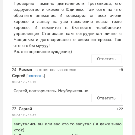
Проверяют именно деятельность Третьякова, его
содружество и схемы с Юдиным. Там есть на что
обратить внимание. И кошмарил он всех очень
хорошо и лапшу на уши населению вешал тоже
хорошо. И помнится в бытность челябинских
управленцев Станислав сам сотрудничал лично с
Чащиным и договаривался о своих интересах. Так
что кто бы му-ууу!
P.s. это оценочное суждение;)
Ответить
24.
Римма
в ответ пользователю
+8
Сергей
[
показать
]
08.04.17 в 18:13
Сергей, повторяетесь. Неубедительно.
Ответить
23.
Сергей
+22
08.04.17 в 16:42
запутались вы или вас кто-то запутал ( я даже знаю
кто):)