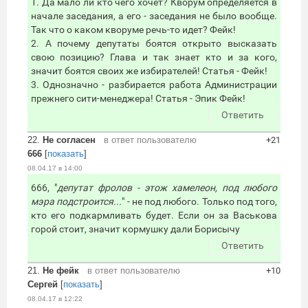
1. Да мало ли кто чего хочет? Кворум определяется в
начале заседания, а его - заседания не было вообще.
Так что о каком кворуме речь-то идет? Фейк!
2. А почему депутаты боятся открыто высказать
свою позицию? Глава и так знает кто и за кого,
значит боятся своих же избирателей! Статья - Фейк!
3. Однозначно - разбирается работа Администрации
прежнего сити-менеджера! Статья - Эпик Фейк!
Ответить
22.
Не согласен
в ответ пользователю
+21
666
[
показать
]
08.04.17 в 14:00
666, "
депутат фролов - этож хамелеон, под любого
мэра подстроится...
" - не под любого. Только под того,
кто его подкармливать будет. Если он за Васькова
горой стоит, значит кормушку дали Борисычу
Ответить
21.
Не фейк
в ответ пользователю
+10
Сергей
[
показать
]
08.04.17 в 12:22