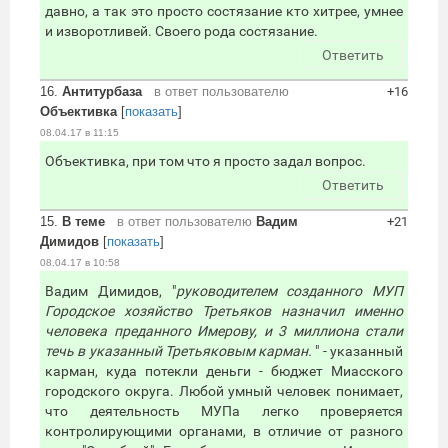
давно, а так это просто состязание кто хитрее, умнее
и изворотливей. Своего рода состязание.
Ответить
16.
Антитурбаза
в ответ пользователю
+16
Объективка
[
показать
]
08.04.17 в 11:15
Объективка, при том что я просто задал вопрос.
Ответить
15.
В теме
в ответ пользователю
Вадим
+21
Димидов
[
показать
]
08.04.17 в 10:58
Вадим Димидов, "
руководителем созданного МУП
Городское хозяйство Третьяков назначил именно
человека преданного Имерову, и 3 миллиона стали
течь в указанный Третьяковым карман.
" - указанный
карман, куда потекли деньги - бюджет Миасского
городского округа. Любой умный человек понимает,
что деятельность МУПа легко проверяется
контролирующими органами, в отличие от разного