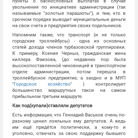
пункты о баснословных выплатах в случае
увольнения по инициативе администрации (так
называемые "золотые парашюты"), и тем, кто в
срочном порядке выводит муниципальные деньги
на свои счета и предприятия своих подельников.
Напомним также, что транспорт (и не только
городские троллейбусы) - одна из основных
статей дохода членов турбазовской группировки.
К примеру, Ксения Черных, гражданская жена
киллера Фаизова, (до недавних пор была
высокопоставленной чиновницей в транспортном
отделе администрации, потом перешла в
троллейбусное предприятие, а заодно и в МУП
"
Городское хозяйство
" ) контролирует
большинство маршрутных такси на самом
прибыльном третьем маршруте.
Как под(купали)ставляли депутатов
Есть информация, что Геннадий Васьков очень по-
разному ценил лояльных ему депутатов. А ведь
им ещё придётся политически, а кому-то и
уголовно, отвечать за свою поддержку бывшего