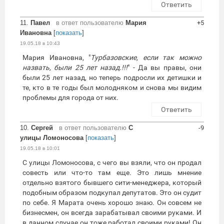
Ответить
11.
Павел
в ответ пользователю
Мария
+5
Ивановна
[
показать
]
19.05.18 в 10:43
Мария Ивановна, "
Турбазовские, если так можно
назвать, были 25 лет назад.!!!
" - Да вы правы, они
были 25 лет назад, но теперь подросли их детишки и
те, кто в те годы был молодняком и снова мы видим
проблемы для города от них.
Ответить
10.
Сергей
в ответ пользователю
С
-9
улицы Ломоносова
[
показать
]
19.05.18 в 10:01
С улицы Ломоносова, с чего вы взяли, что он продал
совесть или что-то там еще. Это лишь мнение
отдельно взятого бывшего сити-менеджера, который
подобным образом подкупал депутатов. Это он судит
по себе. Я Марата очень хорошо знаю. Он совсем не
бизнесмен, он всегда зарабатывал своими руками. И
в данном случае он тоже работал своими руками! Он