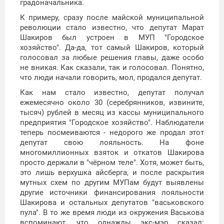
градоначальника.
К примеру, сразу после майской муниципальной
революции стало известно, что депутат Марат
Шакиров был устроен в МУП "Городское
хозяйство". Да-да, тот самый Шакиров, который
голосовал за любые решения главы, даже особо
не вникая. Как сказали, так и голосовал. Понятно,
что люди начали говорить, мол, продался депутат.
Как нам стало известно, депутат получал
ежемесячно около 30 (серебрянников, извините,
тысяч) рублей в месяц из кассы муниципального
предприятия "Городское хозяйство". Наблюдатели
теперь посмеиваются - недорого же продал этот
депутат свою лояльность. На фоне
многомиллионных взяток и откатов Шакирова
просто держали в "чёрном теле". Хотя, может быть,
это лишь верхушка айсберга, и после раскрытия
мутных схем по другим МУПам будут выявлены
другие источники финансирования лояльности
Шакирова и остальных депутатов "васьковского
пула". В то же время люди из окружения Васькова
вспоминают, что однажды экс-мэр сказал: