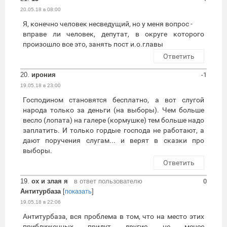
20.05.18 в 08:00
Я, конечно человек несведущий, но у меня вопрос -
вправе ли человек, депутат, в округе которого
произошло все это, занять пост и.о.главы
Ответить
20.
ирония
-1
19.05.18 в 23:00
Господином становятся бесплатно, а вот слугой
народа только за деньги (на выборы). Чем больше
весло (лопата) на галере (кормушке) тем больше надо
заплатить. И только гордые господа не работают, а
дают поручения слугам... и верят в сказки про
выборы.
Ответить
19.
ох и злая я
в ответ пользователю
0
Антитурбаза
[
показать
]
19.05.18 в 22:06
Антитурбаза, вся проблема в том, что на место этих
приближенных придут другие, не менее