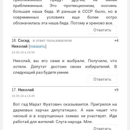
приближенные. Это -протекционизм, ооочень
большая наша беда. И раньше в СССР было, но в
современных условиях еще более остро
обозначилась эта наша беда. Потому и хреново все.
Ответить
18.
Сосед
в ответ пользователю
+4
Николай
[
показать
]
19.05.18 в 19:50
Николай, вы его сами и выбрали. Получили, что
хотели. Депутат достоин своих избирателей. В
следующий раз будете умнее.
Ответить
17.
Николай
+9
19.05.18 в 13:45
Вот гад Марат Фуатович оказывается. Пригрелся на
дармовых харчах депутатишко. А нам чешет что
чесный и в корупционых схемах не участвует. Иди
работай для жителей. Слуга народа. Мля.
Ответить