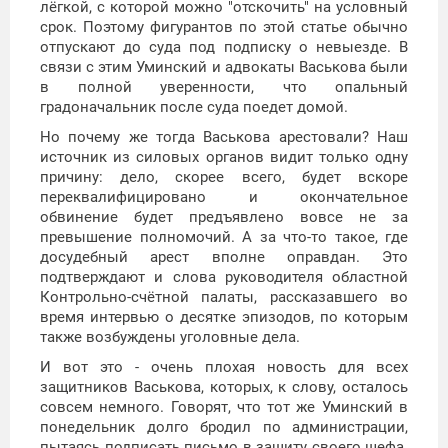
лёгкой, с которой можно "отскочить" на условный
срок. Поэтому фигурантов по этой статье обычно
отпускают до суда под подписку о невыезде. В
связи с этим Уминский и адвокаты Васькова были
в полной уверенности, что опальный
градоначальник после суда поедет домой.
Но почему же тогда Васькова арестовали? Наш
источник из силовых органов видит только одну
причину: дело, скорее всего, будет вскоре
переквалифицировано и окончательное
обвинение будет предъявлено вовсе не за
превышение полномочий. А за что-то такое, где
досудебный арест вполне оправдан. Это
подтверждают и слова руководителя областной
Контрольно-счётной палаты, рассказавшего во
время интервью о десятке эпизодов, по которым
также возбуждены уголовные дела.
И вот это - очень плохая новость для всех
защитников Васькова, которых, к слову, осталось
совсем немного. Говорят, что тот же Уминский в
понедельник долго бродил по администрации,
пытаясь подписать письмо в защиту своего шефа.