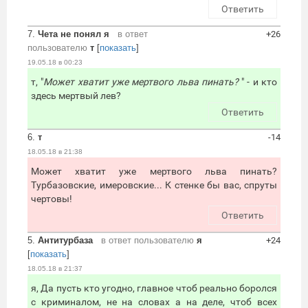
Ответить
7.
Чета не понял я
в ответ
+26
пользователю
т
[
показать
]
19.05.18 в 00:23
т, "
Может хватит уже мертвого льва пинать?
" - и кто
здесь мертвый лев?
Ответить
6.
т
-14
18.05.18 в 21:38
Может хватит уже мертвого льва пинать?
Турбазовские, имеровские... К стенке бы вас, спруты
чертовы!
Ответить
5.
Антитурбаза
в ответ пользователю
я
+24
[
показать
]
18.05.18 в 21:37
я, Да пусть кто угодно, главное чтоб реально боролся
с криминалом, не на словах а на деле, чтоб всех