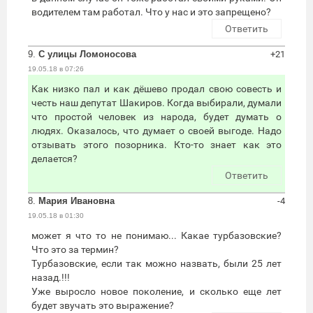
водителем там работал. Что у нас и это запрещено?
Ответить
9.
С улицы Ломоносова
+21
19.05.18 в 07:26
Как низко пал и как дёшево продал свою совесть и
честь наш депутат Шакиров. Когда выбирали, думали
что простой человек из народа, будет думать о
людях. Оказалось, что думает о своей выгоде. Надо
отзывать этого позорника. Кто-то знает как это
делается?
Ответить
8.
Мария Ивановна
-4
19.05.18 в 01:30
может я что то не понимаю... Какае турбазовские?
Что это за термин?
Турбазовские, если так можно назвать, были 25 лет
назад.!!!
Уже выросло новое поколение, и сколько еще лет
будет звучать это выражение?