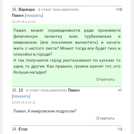
16.
Варвара
в ответ пользователю
+18
Павел
[
показать
]
19.05.18 в 12:41
Павел, может справедливости ради произвести
физическую зачистку всех турбазовских и
имеровских (все поколения вычистить) и начать
жить с чистого листа? Может тогда все будет тихо и
спокойно в городе?
А так получается город растаскивают по кускам: то
одни, то другие. Как правило, громче кричит тот, кто
больше нагадил!
Ответить
15.
13
в ответ пользователю
Павел
+1
[
показать
]
19.05.18 в 12:11
Павел, А имеровские подросли?
Ответить
14.
Егор
-13