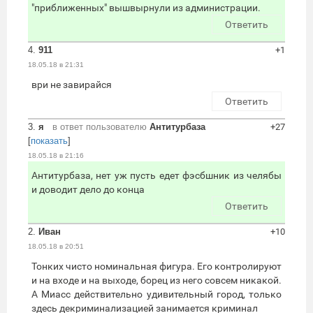
"приближенных" вышвырнули из администрации.
Ответить
4.
911
+1
18.05.18 в 21:31
ври не завирайся
Ответить
3.
я
в ответ пользователю
Антитурбаза
+27
[
показать
]
18.05.18 в 21:16
Антитурбаза, нет уж пусть едет фэсбшник из челябы
и доводит дело до конца
Ответить
2.
Иван
+10
18.05.18 в 20:51
Тонких чисто номинальная фигура. Его контролируют
и на входе и на выходе, борец из него совсем никакой.
А Миасс действительно удивительный город, только
здесь декриминализацией занимается криминал