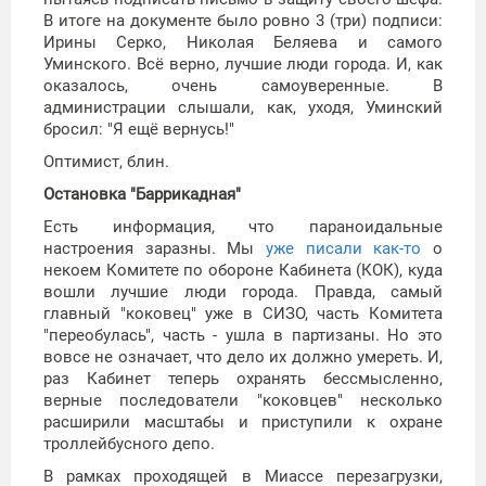
В итоге на документе было ровно 3 (три) подписи:
Ирины Серко, Николая Беляева и самого
Уминского. Всё верно, лучшие люди города. И, как
оказалось, очень самоуверенные. В
администрации слышали, как, уходя, Уминский
бросил: "Я ещё вернусь!"
Оптимист, блин.
Остановка "Баррикадная"
Есть информация, что параноидальные
настроения заразны. Мы
уже писали как-то
о
некоем Комитете по обороне Кабинета (КОК), куда
вошли лучшие люди города. Правда, самый
главный "коковец" уже в СИЗО, часть Комитета
"переобулась", часть - ушла в партизаны. Но это
вовсе не означает, что дело их должно умереть. И,
раз Кабинет теперь охранять бессмысленно,
верные последователи "коковцев" несколько
расширили масштабы и приступили к охране
троллейбусного депо.
В рамках проходящей в Миассе перезагрузки,