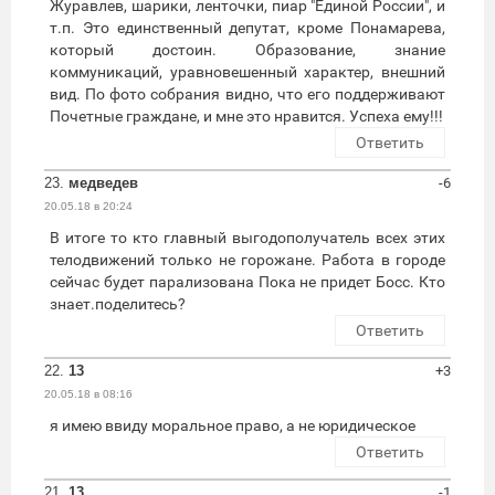
Журавлев, шарики, ленточки, пиар "Единой России", и
т.п. Это единственный депутат, кроме Понамарева,
который достоин. Образование, знание
коммуникаций, уравновешенный характер, внешний
вид. По фото собрания видно, что его поддерживают
Почетные граждане, и мне это нравится. Успеха ему!!!
Ответить
23.
медведев
-6
20.05.18 в 20:24
В итоге то кто главный выгодополучатель всех этих
телодвижений только не горожане. Работа в городе
сейчас будет парализована Пока не придет Босс. Кто
знает.поделитесь?
Ответить
22.
13
+3
20.05.18 в 08:16
я имею ввиду моральное право, а не юридическое
Ответить
21.
13
-1