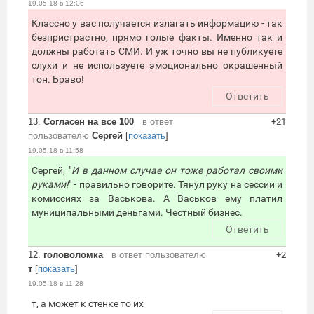
19.05.18 в 12:06
Классно у вас получается излагать информацию - так
безпристрастно, прямо голые факты. Именно так и
должны работать СМИ. И уж точно вы не публикуете
слухи и не используете эмоционально окрашенный
тон. Браво!
Ответить
13.
Согласен на все 100
в ответ
+21
пользователю
Сергей
[
показать
]
19.05.18 в 11:58
Сергей, "
И в данном случае он тоже работал своими
руками!
" - правильно говорите. Тянул руку на сессии и
комиссиях за Васькова. А Васьков ему платил
муниципальными деньгами. Честный бизнес.
Ответить
12.
головоломка
в ответ пользователю
+2
т
[
показать
]
19.05.18 в 11:28
т, а может к стенке то их