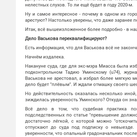
нелестных слухов. То ли ещё будет в году 2020-м.
Ну и самое интересное - почему в одном из гор
арестуют? Настолько уверены, что даже заранее п
Итак, всё вышеизложенное более подробно - в на
Дело Васькова переквалифицируют?
Есть информация, что для Васькова всё не зако
Начнём издалека.
Накануне суда, где для экс-мэра Миасса была из
подконтрольном Тадию Уминскому (u74), журна
Васькова не арестовал, а избрал более мягкую ме
дело будет "плёвым". И ждали отмашку своего шеф
Но действительность оказалась несколько иной
зиждилась уверенность Уминского? Откуда он знал
Всё дело в том, что судебная практика по
подследственных по статье "превышение должнос
достаточно лёгкой, с которой можно "отскочит
отпускают до суда под подписку о невыезде.
уверенности, что опальный градоначальник после