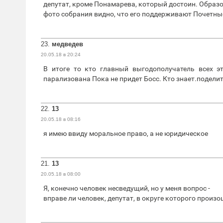
депутат, кроме Понамарева, который достоин. Образ
фото собрания видно, что его поддерживают Почетные 
23.
медведев
20.05.18 в 20:24
В итоге то кто главный выгодополучатель всех э
парализована Пока не придет Босс. Кто знает.подели
22.
13
20.05.18 в 08:16
я имею ввиду моральное право, а не юридическое
21.
13
20.05.18 в 08:00
Я, конечно человек несведущий, но у меня вопрос -
вправе ли человек, депутат, в округе которого произо