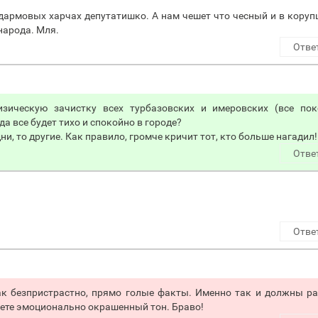
 дармовых харчах депутатишко. А нам чешет что чесный и в кору
народа. Мля.
Отве
зическую зачистку всех турбазовских и имеровских (все пок
а все будет тихо и спокойно в городе?
ни, то другие. Как правило, громче кричит тот, кто больше нагадил!
Отве
Отве
ак безпристрастно, прямо голые факты. Именно так и должны р
зуете эмоционально окрашенный тон. Браво!