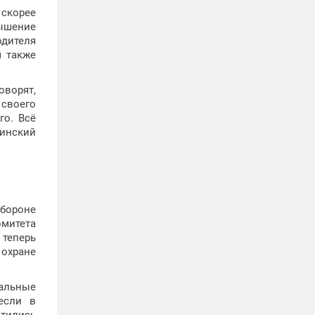
 скорее
вышение
одителя
м также
оворят,
 своего
го. Всё
минский
бороне
омитета
 теперь
 охране
пальные
если в