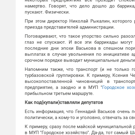
некоторых предприятиях все проходит спокойн
намертво. Говорят, что дело дошло до баррика
пускают. Физически.
При этом директор Николай Рыкалин, которого 
приезда представителей администрации.
Поговаривают, что такое упорство сильно разоз
глаз не спускают. И все эти баррикады могут
последние дни эпохи Васькова в спешном пор
выплатах в случае увольнения по инициативе а
срочном порядке выводит муниципальные деньги 
Напомним также, что транспорт (и не только г
турбазовской группировки. К примеру, Ксения Ч
высокопоставленной чиновницей в транспор
предприятие, а заодно и в МУП "
Городское хоз
прибыльном третьем маршруте.
Как под(купали)ставляли депутатов
Есть информация, что Геннадий Васьков очень п
политически, а кому-то и уголовно, отвечать за 
К примеру, сразу после майской муниципальной 
в МУП "Городское хозяйство". Да-да, тот самый 