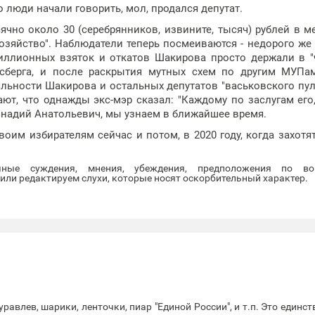
то люди начали говорить, мол, продался депутат.
ячно около 30 (серебрянников, извините, тысяч) рублей в м
озяйство". Наблюдатели теперь посмеиваются - недорого же
иллионных взяток и откатов Шакирова просто держали в 
йсберга, и после раскрытия мутных схем по другим МУПа
ьности Шакирова и остальных депутатов "васьковского пула
т, что однажды экс-мэр сказал: "Каждому по заслугам его,
еннадий Анатольевич, мы узнаем в ближайшее время.
своим избирателям сейчас и потом, в 2020 году, когда захотя
очные суждения, мнения, убеждения, предположения по во
ли редактируем слухи, которые носят оскорбительный характер.
уравлев, шарики, ленточки, пиар "Единой России", и т.п. Это единс