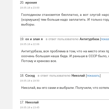
20.
ирония
19.05.18 в 23:00
Господином становятся бесплатно, а вот слугой нар
(кормушке) тем больше надо заплатить. И только горд
выборы.
19.
ох и злая я
в ответ пользователю
Антитурбаза
[
пока
19.05.18 в 22:06
Антитурбаза, вся проблема в том, что на место этих 
ооочень большая наша беда. И раньше в СССР было, 
Потому и хреново все.
18.
Сосед
в ответ пользователю
Николай
[
показать
]
19.05.18 в 19:50
Николай, вы его сами и выбрали. Получили, что хотел
17.
Николай
19.05.18 в 13:45