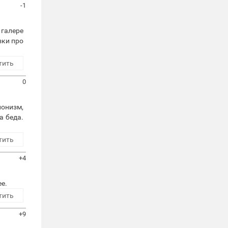
-1
 галере
зки про
тить
0
ионизм,
а беда.
тить
+4
ее.
тить
+9