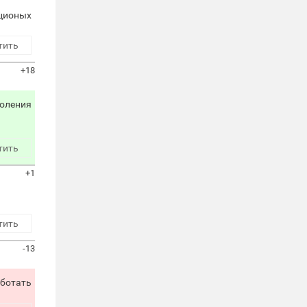
пционых
тить
+18
оления
тить
+1
тить
-13
аботать