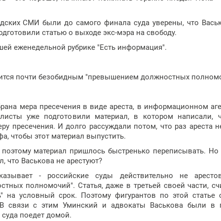
одских СМИ были до самого финала суда уверены, что Вась
одготовили статью о выходе экс-мэра на свободу.
шей еженедельной рубрике "Есть информация".
нчится почти безобидным "превышением должностных полномо
брана мера пресечения в виде ареста, в информационном аге
листы уже подготовили материал, в котором написали, 
ру пресечения. И долго рассуждали потом, что раз ареста не
а, чтобы этот материал выпустить.
, поэтому материал пришлось быстренько переписывать. Но
, что Васькова не арестуют?
казывает - российские суды действительно не аресто
тных полномочий". Статья, даже в третьей своей части, сч
ь" на условный срок. Поэтому фигурантов по этой статье
 В связи с этим Уминский и адвокаты Васькова были в 
 суда поедет домой.