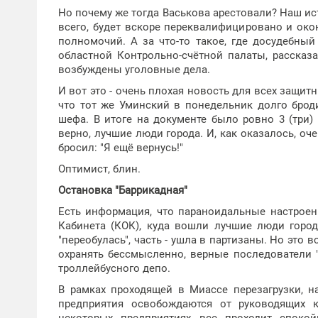
Но почему же тогда Васькова арестовали? Наш ис
всего, будет вскоре переквалифицировано и ок
полномочий. А за что-то такое, где досудебны
областной Контрольно-счётной палаты, рассказ
возбуждены уголовные дела.
И вот это - очень плохая новость для всех защитн
что тот же Уминский в понедельник долго брод
шефа. В итоге на документе было ровно 3 (три)
верно, лучшие люди города. И, как оказалось, о
бросил: "Я ещё вернусь!"
Оптимист, блин.
Остановка "Баррикадная"
Есть информация, что параноидальные настрое
Кабинета (КОК), куда вошли лучшие люди город
"переобулась", часть - ушла в партизаны. Но это в
охранять бессмысленно, верные последователи 
троллейбусного депо.
В рамках проходящей в Миассе перезагрузки, н
предприятия освобождаются от руководящих 