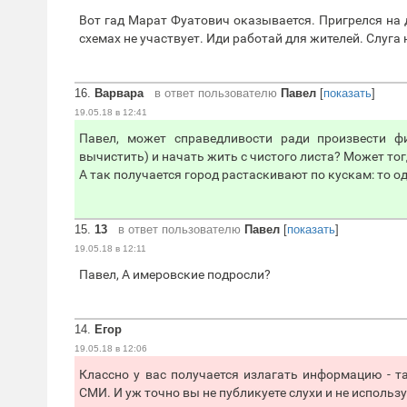
Вот гад Марат Фуатович оказывается. Пригрелся на
схемах не участвует. Иди работай для жителей. Слуга 
16.
Варвара
в ответ пользователю
Павел
[
показать
]
19.05.18 в 12:41
Павел, может справедливости ради произвести фи
вычистить) и начать жить с чистого листа? Может тогд
А так получается город растаскивают по кускам: то од
15.
13
в ответ пользователю
Павел
[
показать
]
19.05.18 в 12:11
Павел, А имеровские подросли?
14.
Егор
19.05.18 в 12:06
Классно у вас получается излагать информацию - т
СМИ. И уж точно вы не публикуете слухи и не исполь