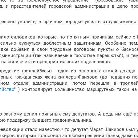
о, то за троллейбусное управление "турбазовские" ухв
д, и представителей городской администрации в депо пр
решено уволить, в срочном порядке ушёл в отпуск именно
лило силовиков, которые, по понятным причинам, сейчас с
 сильно аукнуться доблестным защитникам. Особенно тем
ядке добавил в свои трудовые договоры пункты о баснос
дминистрации (так называемые "золотые парашюты"), и тем
на свои счета и предприятия своих подельников.
ородские троллейбусы) - одна из основных статей дохода
ерных, гражданская жена киллера Фаизова, (до недавних п
тном отделе администрации, потом перешла в троллей
яйство
" ) контролирует большинство маршрутных такси н
о-разному ценил лояльных ему депутатов. А ведь им ещё п
свою поддержку бывшего градоначальника.
революции стало известно, что депутат Марат Шакиров был 
Шакиров, который голосовал за любые решения главы, даже о