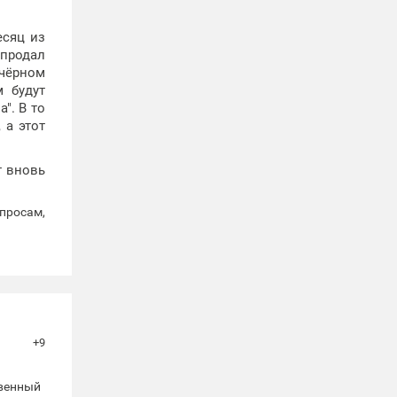
есяц из
 продал
"чёрном
м будут
". В то
 а этот
т вновь
просам,
+9
твенный