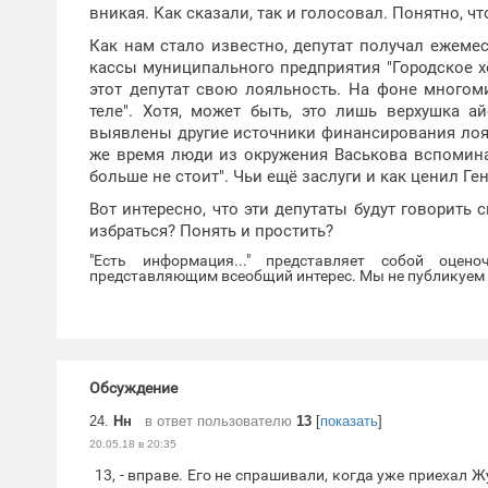
вникая. Как сказали, так и голосовал. Понятно, ч
Как нам стало известно, депутат получал ежемес
кассы муниципального предприятия "Городское х
этот депутат свою лояльность. На фоне многом
теле". Хотя, может быть, это лишь верхушка а
выявлены другие источники финансирования лоял
же время люди из окружения Васькова вспоминаю
больше не стоит". Чьи ещё заслуги и как ценил Г
Вот интересно, что эти депутаты будут говорить 
избраться? Понять и простить?
"Есть информация..." представляет собой оцен
представляющим всеобщий интерес. Мы не публикуем и
Обсуждение
24.
Нн
в ответ пользователю
13
[
показать
]
20.05.18 в 20:35
13, - вправе. Его не спрашивали, когда уже приехал Ж