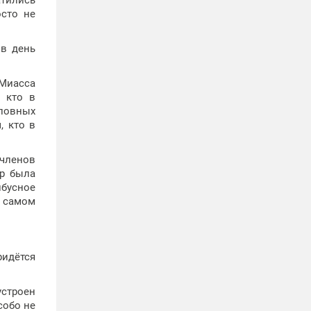
атились
осто не
 в день
 Миасса
, кто в
ловных
, кто в
 членов
ор была
бусное
а самом
ридётся
устроен
собо не