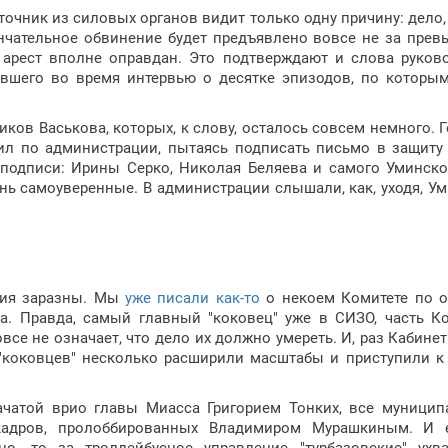
точник из силовых органов видит только одну причину: дело,
ончательное обвинение будет предъявлено вовсе не за пре
й арест вполне оправдан. Это подтверждают и слова руков
авшего во время интервью о десятке эпизодов, по которы
иков Васькова, которых, к слову, осталось совсем немного. Г
ил по администрации, пытаясь подписать письмо в защиту
 подписи: Ирины Серко, Николая Беляева и самого Уминско
чень самоуверенные. В администрации слышали, как, уходя, У
ния заразны. Мы
уже писали как-то
о некоем Комитете по о
а. Правда, самый главный "коковец" уже в СИЗО, часть К
овсе не означает, что дело их должно умереть. И, раз Кабинет
"коковцев" несколько расширили масштабы и приступили к
ачатой врио главы Миасса Григорием Тонких, все муници
кадров, пролоббированных Владимиром Мурашкиным. И 