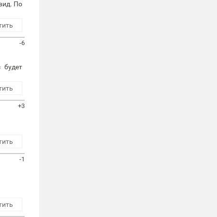
вид. По
тить
-6
 будет
тить
+3
тить
-1
тить