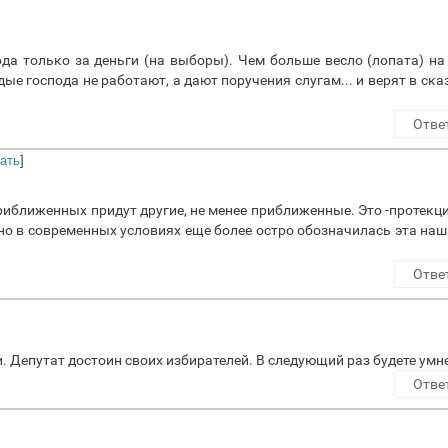
ода только за деньги (на выборы). Чем больше весло (лопата) на
ые господа не работают, а дают поручения слугам... и верят в ска
Отве
зать
]
приближенных придут другие, не менее приближенные. Это -протекц
но в современных условиях еще более остро обозначилась эта наш
Отве
и. Депутат достоин своих избирателей. В следующий раз будете умн
Отве