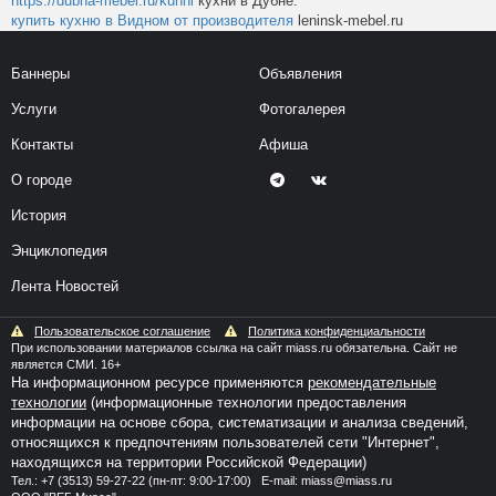
https://dubna-mebel.ru/kuhni
кухни в Дубне.
купить кухню в Видном от производителя
leninsk-mebel.ru
Баннеры
Объявления
Услуги
Фотогалерея
Контакты
Афиша
О городе
История
Энциклопедия
Лента Новостей
Пользовательское соглашение
Политика конфиденциальности
При использовании материалов ссылка на сайт miass.ru обязательна. Сайт не
является СМИ. 16+
На информационном ресурсе применяются
рекомендательные
технологии
(информационные технологии предоставления
информации на основе сбора, систематизации и анализа сведений,
относящихся к предпочтениям пользователей сети "Интернет",
находящихся на территории Российской Федерации)
Тел.:
+7 (3513) 59-27-22
(пн-пт: 9:00-17:00) E-mail:
miass@miass.ru