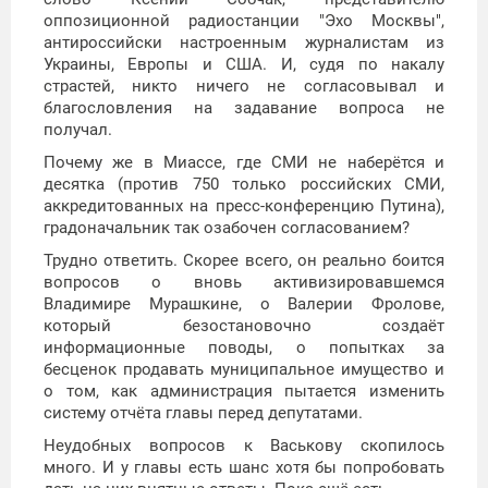
оппозиционной радиостанции "Эхо Москвы",
антироссийски настроенным журналистам из
Украины, Европы и США. И, судя по накалу
страстей, никто ничего не согласовывал и
благословления на задавание вопроса не
получал.
Почему же в Миассе, где СМИ не наберётся и
десятка (против 750 только российских СМИ,
аккредитованных на пресс-конференцию Путина),
градоначальник так озабочен согласованием?
Трудно ответить. Скорее всего, он реально боится
вопросов о вновь активизировавшемся
Владимире Мурашкине, о Валерии Фролове,
который безостановочно создаёт
информационные поводы, о попытках за
бесценок продавать муниципальное имущество и
о том, как администрация пытается изменить
систему отчёта главы перед депутатами.
Неудобных вопросов к Васькову скопилось
много. И у главы есть шанс хотя бы попробовать