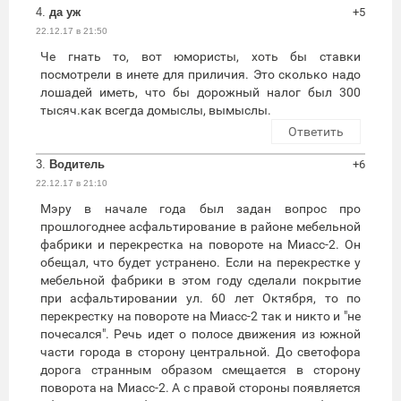
4.
да уж
+5
22.12.17 в 21:50
Че гнать то, вот юмористы, хоть бы ставки
посмотрели в инете для приличия. Это сколько надо
лошадей иметь, что бы дорожный налог был 300
тысяч.как всегда домыслы, вымыслы.
Ответить
3.
Водитель
+6
22.12.17 в 21:10
Мэру в начале года был задан вопрос про
прошлогоднее асфальтирование в районе мебельной
фабрики и перекрестка на повороте на Миасс-2. Он
обещал, что будет устранено. Если на перекрестке у
мебельной фабрики в этом году сделали покрытие
при асфальтировании ул. 60 лет Октября, то по
перекрестку на повороте на Миасс-2 так и никто и "не
почесался". Речь идет о полосе движения из южной
части города в сторону центральной. До светофора
дорога странным образом смещается в сторону
поворота на Миасс-2. А с правой стороны появляется