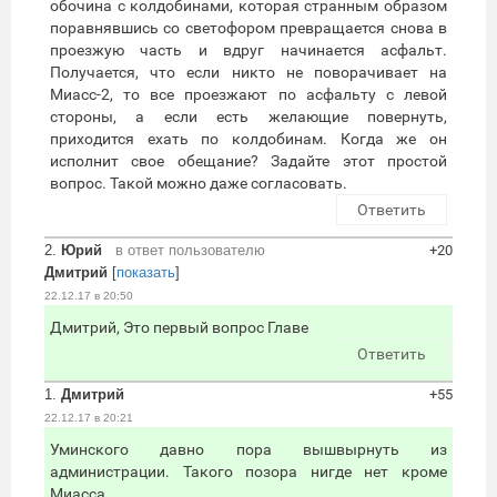
обочина с колдобинами, которая странным образом
поравнявшись со светофором превращается снова в
проезжую часть и вдруг начинается асфальт.
Получается, что если никто не поворачивает на
Миасс-2, то все проезжают по асфальту с левой
стороны, а если есть желающие повернуть,
приходится ехать по колдобинам. Когда же он
исполнит свое обещание? Задайте этот простой
вопрос. Такой можно даже согласовать.
Ответить
2.
Юрий
в ответ пользователю
+20
Дмитрий
[
показать
]
22.12.17 в 20:50
Дмитрий, Это первый вопрос Главе
Ответить
1.
Дмитрий
+55
22.12.17 в 20:21
Уминского давно пора вышвырнуть из
администрации. Такого позора нигде нет кроме
Миасса.