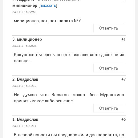
милиционер
[
показать
]
24.11.17 в 22:59
милиционер, вот, вот, палата № 6
Ответить
3.
милиционер
+1
24.11.17 в 22:34
Какую же вы ересь несете. высасываете даже не из
пальца...
Ответить
2.
Владислав
+7
24.11.17 в 21:12
Не думаю что Васьков может без Мурашкина
принять какое либо решение.
Ответить
1.
Владислав
+6
24.11.17 в 21:11
В первой новости вы предположили два варианта, но