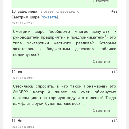
Ответить
13.
заБеляева
в ответ пользователю
+38
Смотрим шире
[
показать
]
25.11.17 в 22:25
Смотрим шире "вообще-то многие депутаты -
руководители предприятий и предприниматели" - это
типа олигархики местного разлива? Которым
захотелось к бюджетным денежкам поближе
подвинуться?
Ответить
12.
ха
+13
25.11.17 в 19:18
Стесняюсь спросить, а кто такой Понамарев? это
ЭНСЕР? который живет за счет обманутых
плательщиков за горячую воду и отопление? Тогда
вам флаг в руки, будет дальше всех...
Ответить
11.
Нн
+18
25.11.17 в 18:14