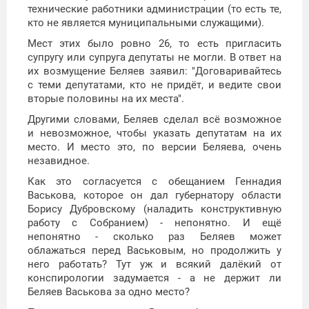
технические работники администрации (то есть те,
кто не является муниципальными служащими).
Мест этих было ровно 26, то есть пригласить
супругу или супруга депутаты не могли. В ответ на
их возмущение Беляев заявил: "Договаривайтесь
с теми депутатами, кто не придёт, и ведите свои
вторые половины на их места".
Другими словами, Беляев сделал всё возможное
и невозможное, чтобы указать депутатам на их
место. И место это, по версии Беляева, очень
незавидное.
Как это согласуется с обещанием Геннадия
Васькова, которое он дал губернатору области
Борису Дубровскому (наладить конструктивную
работу с Собранием) - непонятно. И ещё
непонятно - сколько раз Беляев может
облажаться перед Васьковым, но продолжить у
него работать? Тут уж и всякий далёкий от
конспирологии задумается - а не держит ли
Беляев Васькова за одно место?