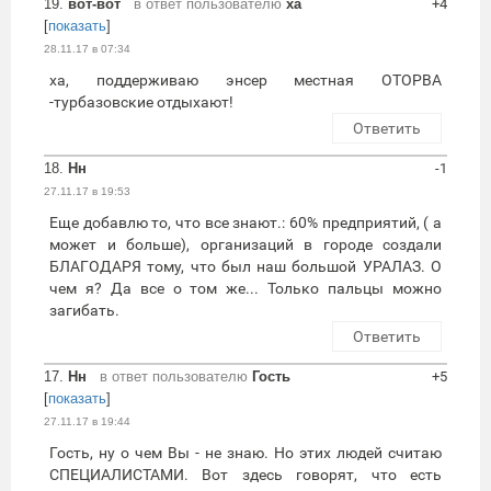
19.
вот-вот
в ответ пользователю
ха
+4
[
показать
]
28.11.17 в 07:34
ха, поддерживаю энсер местная ОТОРВА
-турбазовские отдыхают!
Ответить
18.
Нн
-1
27.11.17 в 19:53
Еще добавлю то, что все знают.: 60% предприятий, ( а
может и больше), организаций в городе создали
БЛАГОДАРЯ тому, что был наш большой УРАЛАЗ. О
чем я? Да все о том же... Только пальцы можно
загибать.
Ответить
17.
Нн
в ответ пользователю
Гость
+5
[
показать
]
27.11.17 в 19:44
Гость, ну о чем Вы - не знаю. Но этих людей считаю
СПЕЦИАЛИСТАМИ. Вот здесь говорят, что есть