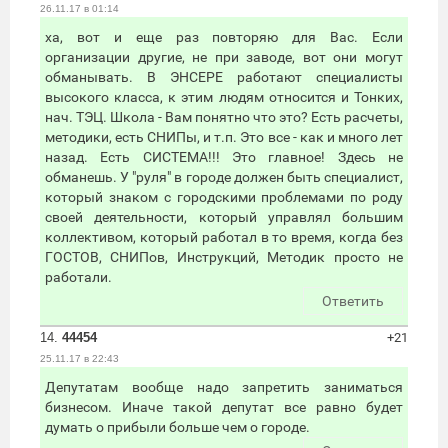
26.11.17 в 01:14
ха, вот и еще раз повторяю для Вас. Если
организации другие, не при заводе, вот они могут
обманывать. В ЭНСЕРЕ работают специалисты
высокого класса, к этим людям относится и Тонких,
нач. ТЭЦ. Школа - Вам понятно что это? Есть расчеты,
методики, есть СНИПы, и т.п. Это все - как и много лет
назад. Есть СИСТЕМА!!! Это главное! Здесь не
обманешь. У "руля" в городе должен быть специалист,
который знаком с городскими проблемами по роду
своей деятельности, который управлял большим
коллективом, который работал в то время, когда без
ГОСТОВ, СНИПов, Инструкций, Методик просто не
работали.
Ответить
14.
44454
+21
25.11.17 в 22:43
Депутатам вообще надо запретить заниматься
бизнесом. Иначе такой депутат все равно будет
думать о прибыли больше чем о городе.