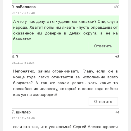
9.
заБеляева
+30
25.11.17 в 12:40
А что у нас депутаты - удельные князьки? Они, слуги
народа. Хватит попы им лизать - пусть оправдывают
оказанное им доверие в делах округа, а не на
банкетах.
Ответить
8.
?
+8
25.11.17 в 11:34
Непонятно, зачем ограничивать Главу, если он в
конце года легко отчитается за исполнение всего
бюджета? А так же зачем давать хоть какие то
послабления человеку, который в конце года вьётся
как уж на сковородке?
Ответить
7.
шиллер
+4
25.11.17 в 09:46
если это так, что уважаемый Сергей Александрович