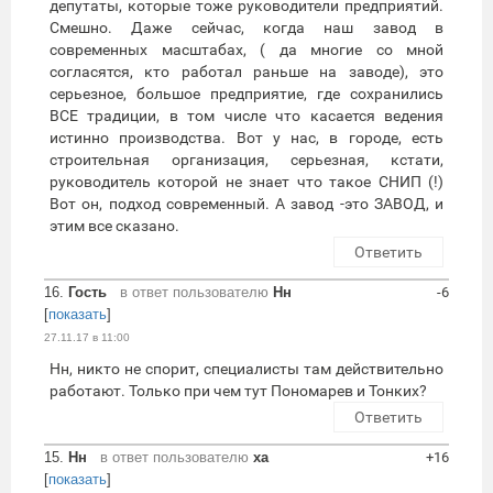
депутаты, которые тоже руководители предприятий.
Смешно. Даже сейчас, когда наш завод в
современных масштабах, ( да многие со мной
согласятся, кто работал раньше на заводе), это
серьезное, большое предприятие, где сохранились
ВСЕ традиции, в том числе что касается ведения
истинно производства. Вот у нас, в городе, есть
строительная организация, серьезная, кстати,
руководитель которой не знает что такое СНИП (!)
Вот он, подход современный. А завод -это ЗАВОД, и
этим все сказано.
Ответить
16.
Гость
в ответ пользователю
Нн
-6
[
показать
]
27.11.17 в 11:00
Нн, никто не спорит, специалисты там действительно
работают. Только при чем тут Пономарев и Тонких?
Ответить
15.
Нн
в ответ пользователю
ха
+16
[
показать
]