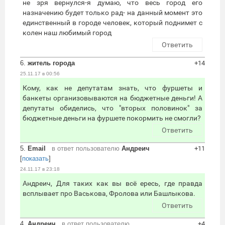
не зря вернулся-я думаю, что весь город его
назначению будет только рад- на данный момент это
единственный в городе человек, который поднимет с
колен наш любимый город
Ответить
6.
житель города
+14
25.11.17 в 00:56
Кому, как не депутатам знать, что фуршеты и
банкеты организовываются на бюджетные деньги! А
депутаты обиделись, что "вторых половинок" за
бюджетные деньги на фуршете покормить не смогли?
Ответить
5.
Email
в ответ пользователю
Андреич
+11
[
показать
]
24.11.17 в 23:18
Андреич, Для таких как вы всё ересь, где правда
всплывает про Васькова, Фролова или Башлыкова.
Ответить
4.
Андреич
в ответ пользователю
+4