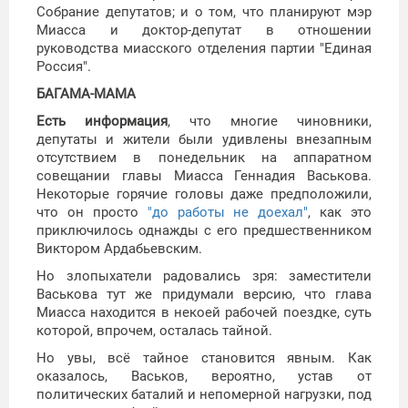
Собрание депутатов; и о том, что планируют мэр
Миасса и доктор-депутат в отношении
руководства миасского отделения партии "Единая
Россия".
БАГАМА-МАМА
Есть информация
, что многие чиновники,
депутаты и жители были удивлены внезапным
отсутствием в понедельник на аппаратном
совещании главы Миасса Геннадия Васькова.
Некоторые горячие головы даже предположили,
что он просто
"до работы не доехал"
, как это
приключилось однажды с его предшественником
Виктором Ардабьевским.
Но злопыхатели радовались зря: заместители
Васькова тут же придумали версию, что глава
Миасса находится в некоей рабочей поездке, суть
которой, впрочем, осталась тайной.
Но увы, всё тайное становится явным. Как
оказалось, Васьков, вероятно, устав от
политических баталий и непомерной нагрузки, под