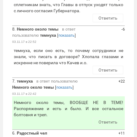
сплетникам знать, что Главы в отпуск уходят только
с личного согласия Губернатора.
Ответить
8.
Немного около темы
в ответ
-6
пользователю
темнуха
[
показать
]
03.11.17 в 22:52
темнуха, если оно есть, то почему сотрудники не
знали, что писать в договоре? Хлопала глазами и
искренне не поверила что Качев и.о.
Ответить
7.
темнуха
в ответ пользователю
+22
Немного около темы
[
показать
]
03.11.17 в 22:42
Немного около темы, ВООБЩЕ НЕ В ТЕМЕ!
Распоряжение и есть и было. И все остальное
болтовня и треп.
Ответить
6.
Радостный чел
+11