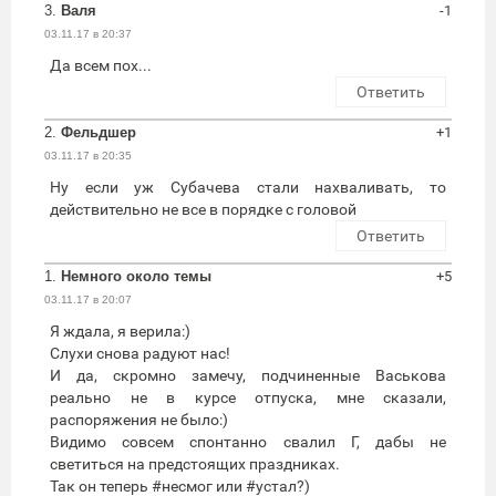
3.
Валя
-1
03.11.17 в 20:37
Да всем пох...
Ответить
2.
Фельдшер
+1
03.11.17 в 20:35
Ну если уж Субачева стали нахваливать, то
действительно не все в порядке с головой
Ответить
1.
Немного около темы
+5
03.11.17 в 20:07
Я ждала, я верила:)
Слухи снова радуют нас!
И да, скромно замечу, подчиненные Васькова
реально не в курсе отпуска, мне сказали,
распоряжения не было:)
Видимо совсем спонтанно свалил Г, дабы не
светиться на предстоящих праздниках.
Так он теперь #несмог или #устал?)