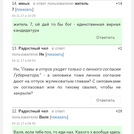
14.
жмых
в ответ пользователю
житель
+14
7
[
показать
]
04.11.17 в 10:29
житель 7, ой дай то бы бог - единственная верная
кандидатура
Ответить
13.
Радостный чел
в ответ
+2
пользователю
Нн
[
показать
]
04.11.17 в 09:53
Нн, "
Главы в отпуск уходят только с личного согласия
Губернатора.
" - а силовики тоже личное согласие
дают на отпуск жуликоватым главам? С силовиками
он согласовал или по тихому свалил, чтобы не
закрыли?
Ответить
12.
Радостный чел
в ответ
+29
пользователю
Валя
[
показать
]
04.11.17 в 09:50
Валя, если тебе пох, то иди нах. Какого х вообще здесь