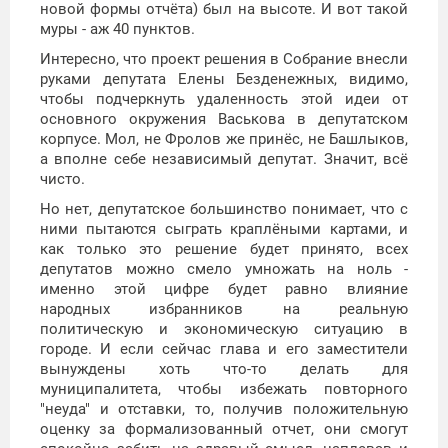
новой формы отчёта) был на высоте. И вот такой
муры - аж 40 пунктов.
Интересно, что проект решения в Собрание внесли
руками депутата Елены Безденежных, видимо,
чтобы подчеркнуть удаленность этой идеи от
основного окружения Васькова в депутатском
корпусе. Мол, не Фролов же принёс, не Башлыков,
а вполне себе независимый депутат. Значит, всё
чисто.
Но нет, депутатское большинство понимает, что с
ними пытаются сыграть краплёными картами, и
как только это решение будет принято, всех
депутатов можно смело умножать на ноль -
именно этой цифре будет равно влияние
народных избранников на реальную
политическую и экономическую ситуацию в
городе. И если сейчас глава и его заместители
вынуждены хоть что-то делать для
муниципалитета, чтобы избежать повторного
"неуда" и отставки, то, получив положительную
оценку за формализованный отчет, они смогут