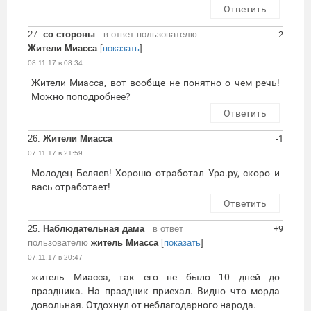
Ответить
27.
со стороны
в ответ пользователю
-2
Жители Миасса
[
показать
]
08.11.17 в 08:34
Жители Миасса, вот вообще не понятно о чем речь!
Можно поподробнее?
Ответить
26.
Жители Миасса
-1
07.11.17 в 21:59
Молодец Беляев! Хорошо отработал Ура.ру, скоро и
вась отработает!
Ответить
25.
Наблюдательная дама
в ответ
+9
пользователю
житель Миасса
[
показать
]
07.11.17 в 20:47
житель Миасса, так его не было 10 дней до
праздника. На праздник приехал. Видно что морда
довольная. Отдохнул от неблагодарного народа.