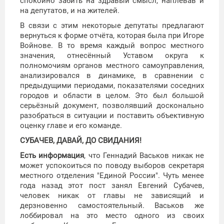
спокойно забить на здравый смысл, наплевав и
на депутатов, и на жителей.
В связи с этим некоторые депутаты предлагают
вернуться к форме отчёта, которая была при Игоре
Войнове. В то время каждый вопрос местного
значения, отнесённый Уставом округа к
полномочиям органов местного самоуправления,
анализировался в динамике, в сравнении с
предыдущими периодами, показателями соседних
городов и области в целом. Это был большой
серьёзный документ, позволявший досконально
разобраться в ситуации и поставить объективную
оценку главе и его команде.
СУБАЧЕВ, ДАВАЙ, ДО СВИДАНИЯ!
Есть информация
, что Геннадий Васьков никак не
может успокоиться по поводу выборов секретаря
местного отделения "Единой России". Чуть менее
года назад этот пост занял Евгений Субачев,
человек никак от главы не зависящий и
дерзновенно самостоятельный. Васьков же
лоббировал на это место одного из своих