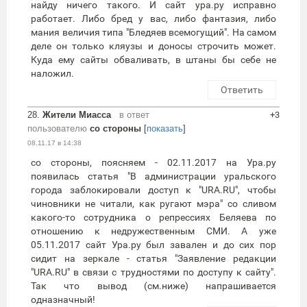
найду ничего такого. И сайт ура.ру исправно
работает. Либо бред у вас, либо фантазия, либо
мания величия типа "Бледяев всемогущий". На самом
деле он только кляузы и доносы строчить может.
Куда ему сайты обваливать, в штаны бы себе не
наложил.
Ответить
28.
Жители Миасса
в ответ
+3
пользователю
со стороны
[
показать
]
08.11.17 в 14:38
со стороны, поясняем - 02.11.2017 на Ура.ру
появилась статья "В администрации уральского
города заблокировали доступ к "URA.RU", чтобы
чиновники не читали, как ругают мэра" со сливом
какого-то сотрудника о репрессиях Беляева по
отношению к недружественным СМИ. А уже
05.11.2017 сайт Ура.ру был завален и до сих пор
сидит на зеркале - статья "Заявление редакции
"URA.RU" в связи с трудностями по доступу к сайту".
Так что вывод (см.ниже) напрашивается
одназначный!