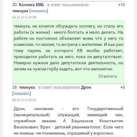
20.
Коллега КВБ
в ответ пользователю
+13
темнуха
[
показать
]
04.11.17 в 15:59
темнуха, не хочется обсуждать коллегу, но стиль его
работы (и жизни) - много болтать и мало делать. На
работе он постоянно объявляет всем, что у него то
комиссия, то сессия, то встреча с жителями. И как раз
тому парню, за которого КВ якобы работает,
приходится работать за него, пока он депутатствует.
Наверно нужное дело депутатская деятельность, но
зачем на чужом горбу ездить, вот что непонятно.
Ответить
19.
темнуха
в ответ пользователю
Дрон
+5
[
показать
]
04.11.17 в 14:01
Дрон, чиновник - это Государственный
(муниципальный) служащий, имеющий чин,
служебное звание. А Башлыков Константин
Васильевич: Врач - детский реаниматолог. Если чего
не знаешь -не понимаешь, спрашивай у взрослых.