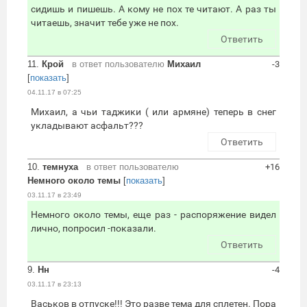
сидишь и пишешь. А кому не пох те читают. А раз ты
читаешь, значит тебе уже не пох.
Ответить
11.
Крой
в ответ пользователю
Михаил
-3
[
показать
]
04.11.17 в 07:25
Михаил, а чьи таджики ( или армяне) теперь в снег
укладывают асфальт???
Ответить
10.
темнуха
в ответ пользователю
+16
Немного около темы
[
показать
]
03.11.17 в 23:49
Немного около темы, еще раз - распоряжение видел
лично, попросил -показали.
Ответить
9.
Нн
-4
03.11.17 в 23:13
Васьков в отпуске!!! Это разве тема для сплетен. Пора