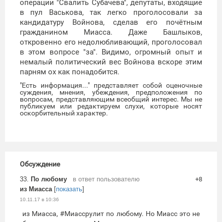
операции "Свалить Субачева", депутаты, входящие
в пул Васькова, так легко проголосовали за
кандидатуру Войнова, сделав его почётным
гражданином Миасса. Даже Башлыков,
откровенно его недолюбливающий, проголосовал
в этом вопросе "за". Видимо, огромный опыт и
немалый политический вес Войнова вскоре этим
парням ох как понадобится.
"Есть информация..." представляет собой оценочные
суждения, мнения, убеждения, предположения по
вопросам, представляющим всеобщий интерес. Мы не
публикуем или редактируем слухи, которые носят
оскорбительный характер.
Обсуждение
33.
По любому
в ответ пользователю
+8
из Миасса
[
показать
]
10.11.17 в 10:36
из Миасса, #Миассрулит по любому. Но Миасс это не