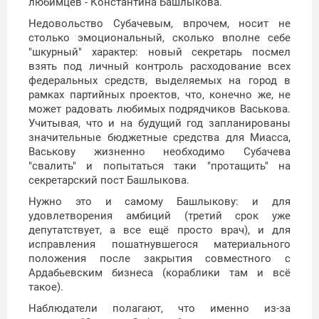
любимцев - Константина Башлыкова.
Недовольство Субачевым, впрочем, носит не
столько эмоциональный, сколько вполне себе
"шкурный" характер: новый секретарь посмел
взять под личный контроль расходование всех
федеральных средств, выделяемых на город в
рамках партийных проектов, что, конечно же, не
может радовать любимых подрядчиков Васькова.
Учитывая, что и на будущий год запланированы
значительные бюджетные средства для Миасса,
Васькову жизненно необходимо Субачева
"свалить" и попытаться таки "протащить" на
секретарский пост Башлыкова.
Нужно это и самому Башлыкову: и для
удовлетворения амбиций (третий срок уже
депутатствует, а все ещё просто врач), и для
исправления пошатнувшегося материального
положения после закрытия совместного с
Ардабьевским бизнеса (кораблики там и всё
такое).
Наблюдатели полагают, что именно из-за