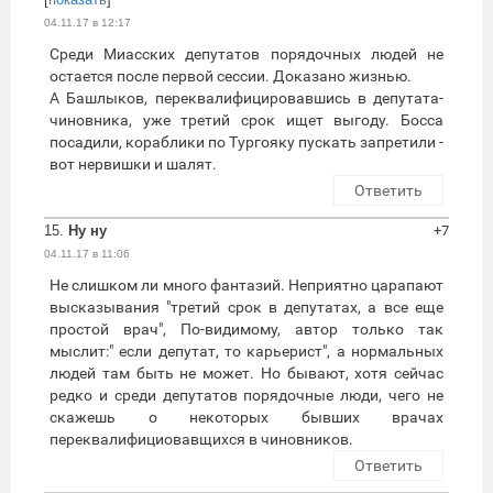
04.11.17 в 12:17
Среди Миасских депутатов порядочных людей не
остается после первой сессии. Доказано жизнью.
А Башлыков, переквалифицировавшись в депутата-
чиновника, уже третий срок ищет выгоду. Босса
посадили, кораблики по Тургояку пускать запретили -
вот нервишки и шалят.
Ответить
15.
Ну ну
+7
04.11.17 в 11:06
Не слишком ли много фантазий. Неприятно царапают
высказывания "третий срок в депутатах, а все еще
простой врач", По-видимому, автор только так
мыслит:" если депутат, то карьерист", а нормальных
людей там быть не может. Но бывают, хотя сейчас
редко и среди депутатов порядочные люди, чего не
скажешь о некоторых бывших врачах
переквалифициовавщихся в чиновников.
Ответить