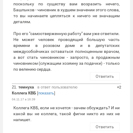
поскольку по существу вам возразить нечего,
Башлыков - чиновник в худшем значении этого слова,
то вы начинаете цепляться к ничего не значащим
деталям.
Про его "самоотверженную работу" вам уже ответили.
Не может человек проводящий большую часть
времени в розовом доме и в депутатских
междусобойчиках оставаться полноценным врачом,
а вот стать чиновником - запросто, а продажным
чиновником (служащим хозяину за подачки) - только
по велению сердца.
Ответить
21.
темнуха
в ответ пользователю
+2
Коллега КВБ
[
показать
]
04.11.17 в 16:39
Коллега КВБ, если не хочется - зачем обсуждать? И ни
какой вы не коллега, такой фигни никто из них не
напишет.
Ответить