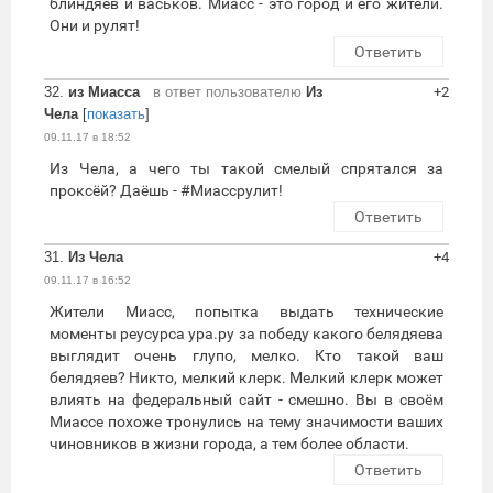
блиндяев и васьков. Миасс - это город и его жители.
Они и рулят!
Ответить
32.
из Миасса
в ответ пользователю
Из
+2
Чела
[
показать
]
09.11.17 в 18:52
Из Чела, а чего ты такой смелый спрятался за
проксёй? Даёшь - #Миассрулит!
Ответить
31.
Из Чела
+4
09.11.17 в 16:52
Жители Миасс, попытка выдать технические
моменты реусурса ура.ру за победу какого белядяева
выглядит очень глупо, мелко. Кто такой ваш
белядяев? Никто, мелкий клерк. Мелкий клерк может
влиять на федеральный сайт - смешно. Вы в своём
Миассе похоже тронулись на тему значимости ваших
чиновников в жизни города, а тем более области.
Ответить