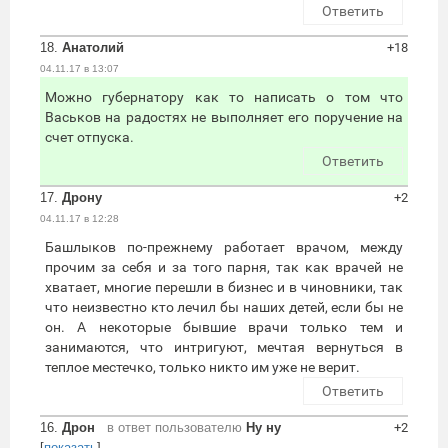
Ответить
18.
Анатолий
+18
04.11.17 в 13:07
Можно губернатору как то написать о том что
Васьков на радостях не выполняет его поручение на
счет отпуска.
Ответить
17.
Дрону
+2
04.11.17 в 12:28
Башлыков по-прежнему работает врачом, между
прочим за себя и за того парня, так как врачей не
хватает, многие перешли в бизнес и в чиновники, так
что неизвестно кто лечил бы наших детей, если бы не
он. А некоторые бывшие врачи только тем и
занимаются, что интригуют, мечтая вернуться в
теплое местечко, только никто им уже не верит.
Ответить
16.
Дрон
в ответ пользователю
Ну ну
+2
[
показать
]