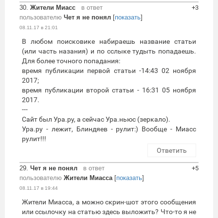
30.
Жители Миасс
в ответ
+3
пользователю
Чет я не понял
[
показать
]
08.11.17 в 21:01
В любом поисковике набираешь название статьи
(или часть назания) и по сслыке тудыть попадаешь.
Для более точного попадания:
время публикации первой статьи -14:43 02 ноября
2017;
время публикации второй статьи - 16:31 05 ноября
2017.
---
Сайт был Ура.ру, а сейчас Ура.ньюс (зеркало).
Ура.ру - лежит, Блиндяев - рулит:) Вообще - Миасс
рулит!!!
Ответить
29.
Чет я не понял
в ответ
+5
пользователю
Жители Миасса
[
показать
]
08.11.17 в 19:44
Жители Миасса, а можно скрин-шот этого сообщения
или ссылочку на статью здесь выложить? Что-то я не