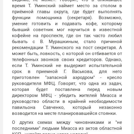
время Т. Уминский займет место за столом в
приёмной главы округа, где будет выполнять
функции помощника (секретаря). Возможно,
умение готовить и подавать кофе, которому
бывший советник мог научиться в известной
кофейне на проспекте, где он так часто любил
бывать с В. Мурашкиным, стало причиной
рекомендации Т. Уминского на пост секретаря. А
может быть, ловкость, с которой он отбивается от
телефонных звонков своих кредиторов. Однако,
если Т. Уминский не выдержит испытательной
срок в приемной Г. Васькова, для него
приготовлен "запасной аэродром" - кресло
руководителя МФЦ. Говорят, что одна из задач,
которая будет поставлена перед новым
директором МФЦ - убедить жителей Миасса и
руководство области в крайней необходимости
павильона Савченко, который незаконно
возводится на месте планировавшейся стоянки.
О других схемах между чиновниками и "не
последними" людьми Миасса из актов областной