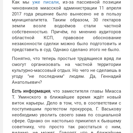
Как мы
уже писали
, из-за пассивной позиции
чиновников миасской администрации 11 апреля
2017 года решение было вынесено не в пользу
муниципалитета. Таким образом, 30 гектаров
земли возле водоёмов стали частной
собственностью. Причём, по мнению аудиторов
областной КСП, правовое обоснование
незаконности сделки можно было подготовить и
представить в суд. Однако сделано этого не было.
Понятно, что теперь простые трудящиеся вряд ли
смогут организовать на частной территории
культурно-массовый отдых. Но чего не сделаешь в
угоду "не последним" людям. Да, Геннадий
Анатольевич?
Есть информация
, что заместителя главы Миасса
Т. Уминского в ближайшее время ждёт новый
виток карьеры. Дело в том, что, в соответствии с
поступившим протестом прокурора, Г. Васькову
необходимо уволить своего зама по социальной
сфере. Однако он настолько прикипел к бывшему
советнику, что просто так расстаться с ним,
видимо, не может. Говорят, что в ближайшее