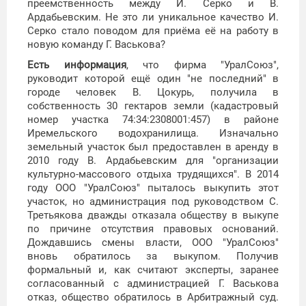
преемственность между И. Серко и В.
Ардабьевским. Не это ли уникальное качество И.
Серко стало поводом для приёма её на работу в
новую команду Г. Васькова?
Есть информация
, что фирма "УралСоюз",
руководит которой ещё один "не последний" в
городе человек В. Цокурь, получила в
собственность 30 гектаров земли (кадастровый
номер участка 74:34:2308001:457) в районе
Иремельского водохранилища. Изначально
земельный участок был предоставлен в аренду в
2010 году В. Ардабьевским для "организации
культурно-массового отдыха трудящихся". В 2014
году ООО "УралСоюз" пыталось выкупить этот
участок, но администрация под руководством С.
Третьякова дважды отказала обществу в выкупе
по причине отсутствия правовых оснований.
Дождавшись смены власти, ООО "УралCоюз"
вновь обратилось за выкупом. Получив
формальный и, как считают эксперты, заранее
согласованный с администрацией Г. Васькова
отказ, общество обратилось в Арбитражный суд.