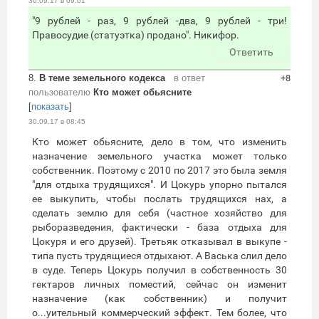
30.09.17 в 09:01
"9 рублей - раз, 9 рублей -два, 9 рублей - три!
Правосудие (статуэтка) продано". Никифор.
Ответить
8.
В теме земельного кодекса
в ответ
+8
пользователю
Кто может обьясните
[
показать
]
30.09.17 в 08:45
Кто может обьясните, дело в том, что изменить
назначение земельного участка может только
собственник. Поэтому с 2010 по 2017 это была земля
"для отдыха трудящихся". И Цокурь упорно пытался
ее выкупить, чтобы послать трудящихся нах, а
сделать землю для себя (частное хозяйство для
рыборазведения, фактически - база отдыха для
Цокуря и его друзей). Третьяк отказывал в выкупе -
типа пусть трудящиеся отдыхают. А Васька слил дело
в суде. Теперь Цокурь получил в собственность 30
гектаров личных поместий, сейчас он изменит
назначение (как собственник) и получит
о...уительный коммерческий эффект. Тем более, что