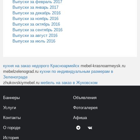
Выпуски за февраль 2017
Выпуски за январь 2017
Выпуски за декабрь 2016
Выпуски за ноябрь 2016
Выпуски за октябрь 2016
Выпуски за сентябрь 2016
Выпуски за август 2016
Выпуски за июль 2016
кухня на заказ недорого Красноармейск
mebel-krasnoarmeysk.ru
mebelzelenograd.ru
кухни по индивидуальным размерам в
Зеленограде
zhukovskiymebel.ru
мебель на заказ в Жуковском
Баннеры
Объявления
Услуги
Фотогалерея
Контакты
Афиша
О городе
История