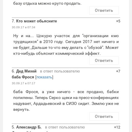
базу отдыха можно круто продать.
Ответить
7.
Кто может обьясните
+5
30.09.17 в 07:34
Ну и на... Цокурю участок для "организации кмо
трудящихся" в 2010 году. Сегодня 2017 нет ничего и
не будет, Дальше то что ему делать с "обузой". Может
кто-нибудь объяснит коммерческий эффект.
Ответить
6.
Дед Михей
в ответ пользователю
+7
баба Фрося
[
показать
]
30.09.17 в 07:17
баба Фрося, а уже ничего - все продано, бабки
попилены. Теперь Серко щеки на пресс-конференциях
надувает, Ардадьевский в СИЗО сидит. Землю уже не
вернуть.
Ответить
5.
Александр Б.
в ответ пользователю
+12