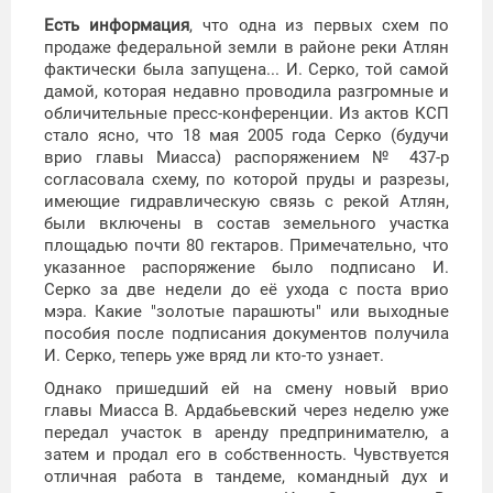
Есть информация
, что одна из первых схем по
продаже федеральной земли в районе реки Атлян
фактически была запущена... И. Серко, той самой
дамой, которая недавно проводила разгромные и
обличительные пресс-конференции. Из актов КСП
стало ясно, что 18 мая 2005 года Серко (будучи
врио главы Миасса) распоряжением № 437-р
согласовала схему, по которой пруды и разрезы,
имеющие гидравлическую связь с рекой Атлян,
были включены в состав земельного участка
площадью почти 80 гектаров. Примечательно, что
указанное распоряжение было подписано И.
Серко за две недели до её ухода с поста врио
мэра. Какие "золотые парашюты" или выходные
пособия после подписания документов получила
И. Серко, теперь уже вряд ли кто-то узнает.
Однако пришедший ей на смену новый врио
главы Миасса В. Ардабьевский через неделю уже
передал участок в аренду предпринимателю, а
затем и продал его в собственность. Чувствуется
отличная работа в тандеме, командный дух и