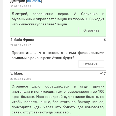
Дмитрий
[
показать
]
30.09.17 в 07:13
Дмитрий, совершенно верно. А Савченко и
Мурашкиным управляет Чащин из тюрьмы. Выходит
что Уминским управляет Чащин.
Ответить
4.
баба Фрося
+5
29.09.17 в 21:47
Просветите, а что теперь с этими федеральными
землями в районе реки Атлян будет?
Ответить
3.
Марк
+17
29.09.17 в 20:40
Странное дело: обращаешься в суды других
инстанции и понимаешь, там справедливости во 100
крат больше. Наш городской суд - гнилое болото, но
чтобы попасть выше, без этого по Закону нельзя,
приходится идти через это болото, где кумовство,
связи, отсутствие стыда, хамство…