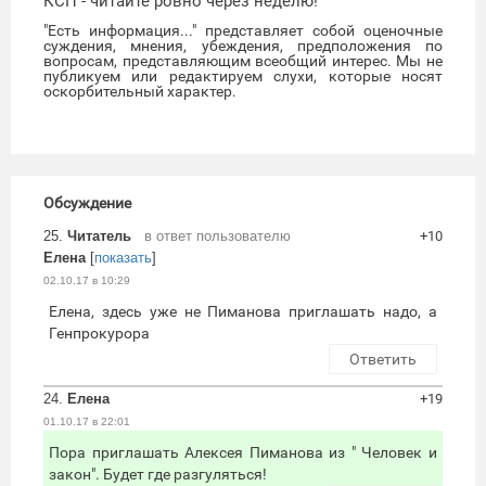
КСП - читайте ровно через неделю!
"Есть информация..." представляет собой оценочные
суждения, мнения, убеждения, предположения по
вопросам, представляющим всеобщий интерес. Мы не
публикуем или редактируем слухи, которые носят
оскорбительный характер.
Обсуждение
25.
Читатель
в ответ пользователю
+10
Елена
[
показать
]
02.10.17 в 10:29
Елена, здесь уже не Пиманова приглашать надо, а
Генпрокурора
Ответить
24.
Елена
+19
01.10.17 в 22:01
Пора приглашать Алексея Пиманова из " Человек и
закон". Будет где разгуляться!