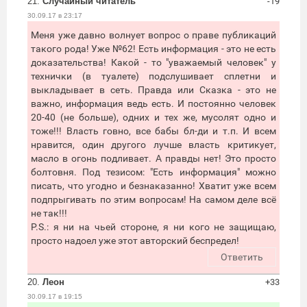
21.
Случайный читатель
-19
30.09.17 в 23:17
Меня уже давно волнует вопрос о праве публикаций
такого рода! Уже №62! Есть информация - это не есть
доказательства! Какой - то "уважаемый человек" у
технички (в туалете) подслушивает сплетни и
выкладывает в сеть. Правда или Сказка - это не
важно, информация ведь есть. И постоянно человек
20-40 (не больше), одних и тех же, мусолят одно и
тоже!!! Власть говно, все бабы бл-ди и т.п. И всем
нравится, один другого лучше власть критикует,
масло в огонь подливает. А правды нет! Это просто
болтовня. Под тезисом: "Есть информация" можно
писать, что угодно и безнаказанно! Хватит уже всем
подпрыгивать по этим вопросам! На самом деле всё
не так!!!
P.S.: я ни на чьей стороне, я ни кого не защищаю,
просто надоел уже этот авторский беспредел!
Ответить
20.
Леон
+33
30.09.17 в 19:15