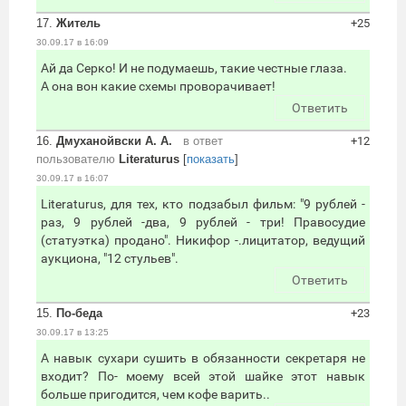
17.
Житель
+25
30.09.17 в 16:09
Ай да Серко! И не подумаешь, такие честные глаза.
А она вон какие схемы проворачивает!
Ответить
16.
Дмуханойвски А. А.
в ответ
+12
пользователю
Literaturus
[
показать
]
30.09.17 в 16:07
Literaturus, для тех, кто подзабыл фильм: "9 рублей -
раз, 9 рублей -два, 9 рублей - три! Правосудие
(статуэтка) продано". Никифор -.лицитатор, ведущий
аукциона, "12 стульев".
Ответить
15.
По-беда
+23
30.09.17 в 13:25
А навык сухари сушить в обязанности секретаря не
входит? По- моему всей этой шайке этот навык
больше пригодится, чем кофе варить..