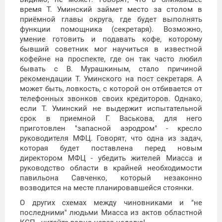
время Т. Уминский займет место за столом в
приёмной главы округа, где будет выполнять
функции помощника (секретаря). Возможно,
умение готовить и подавать кофе, которому
бывший советник мог научиться в известной
кофейне на проспекте, где он так часто любил
бывать с В. Мурашкиным, стало причиной
рекомендации Т. Уминского на пост секретаря. А
может быть, ловкость, с которой он отбивается от
телефонных звонков своих кредиторов. Однако,
если Т. Уминский не выдержит испытательной
срок в приемной Г. Васькова, для него
приготовлен "запасной аэродром" - кресло
руководителя МФЦ. Говорят, что одна из задач,
которая будет поставлена перед новым
директором МФЦ - убедить жителей Миасса и
руководство области в крайней необходимости
павильона Савченко, который незаконно
возводится на месте планировавшейся стоянки.
О других схемах между чиновниками и "не
последними" людьми Миасса из актов областной