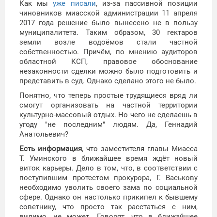
Как мы
уже писали
, из-за пассивной позиции
чиновников миасской администрации 11 апреля
2017 года решение было вынесено не в пользу
муниципалитета. Таким образом, 30 гектаров
земли возле водоёмов стали частной
собственностью. Причём, по мнению аудиторов
областной КСП, правовое обоснование
незаконности сделки можно было подготовить и
представить в суд. Однако сделано этого не было.
Понятно, что теперь простые трудящиеся вряд ли
смогут организовать на частной территории
культурно-массовый отдых. Но чего не сделаешь в
угоду "не последним" людям. Да, Геннадий
Анатольевич?
Есть информация
, что заместителя главы Миасса
Т. Уминского в ближайшее время ждёт новый
виток карьеры. Дело в том, что, в соответствии с
поступившим протестом прокурора, Г. Васькову
необходимо уволить своего зама по социальной
сфере. Однако он настолько прикипел к бывшему
советнику, что просто так расстаться с ним,
видимо, не может. Говорят, что в ближайшее