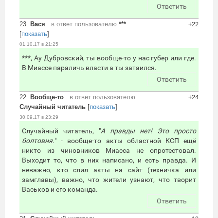
Ответить
23.
Вася
в ответ пользователю
***
+22
[
показать
]
01.10.17 в 21:25
***, Ау Дубровский, ты вообще-то у нас губер или где.
В Миассе параличь власти а ты затаился.
Ответить
22.
Вообще-то
в ответ пользователю
+24
Случайный читатель
[
показать
]
30.09.17 в 23:29
Случайный читатель, "
А правды нет! Это просто
болтовня.
" - вообще-то акты областной КСП ещё
никто из чиновников Миасса не опротестовал.
Выходит то, что в них написано, и есть правда. И
неважно, кто слил акты на сайт (техничка или
замглавы), важно, что жители узнают, что творит
Васьков и его команда.
Ответить