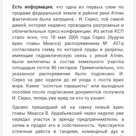
Есть информация
, что одна из первых схем по
продаже федеральной земли в районе реки Атлян
фактически была запущена... И. Серко, той самой
дамой, которая недавно проводила разгромные и
обличительные пресс-конференции. Из актов КСП
стало ясно, что 18 мая 2005 года Серко (будучи
врио главы Миасса) распоряжением № 437-р
согласовала схему, по которой пруды и разрезы,
имеющие гидравлическую связь с рекой Атлян,
были включены в состав земельного участка
площадью почти 80 гектаров. Примечательно, что
указанное распоряжение было подписано И.
Серко за две недели до её ухода с поста врио
мэра. Какие "золотые парашюты" или выходные
пособия после подписания документов получила
И. Серко, теперь уже вряд ли кто-то узнает.
Однако пришедший ей на смену новый врио
главы Миасса В. Ардабьевский через неделю уже
передал участок в аренду предпринимателю, а
затем и продал его в собственность. Чувствуется
отличная работа в тандеме, командный дух и