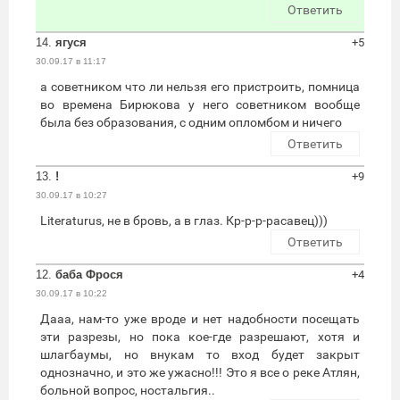
Ответить
14.
ягуся
+5
30.09.17 в 11:17
а советником что ли нельзя его пристроить, помница
во времена Бирюкова у него советником вообще
была без образования, с одним опломбом и ничего
Ответить
13.
!
+9
30.09.17 в 10:27
Literaturus, не в бровь, а в глаз. Кр-р-р-расавец)))
Ответить
12.
баба Фрося
+4
30.09.17 в 10:22
Дааа, нам-то уже вроде и нет надобности посещать
эти разрезы, но пока кое-где разрешают, хотя и
шлагбаумы, но внукам то вход будет закрыт
однозначно, и это же ужасно!!! Это я все о реке Атлян,
больной вопрос, ностальгия..