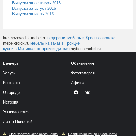
Выпуски за сентябрь 2016
Выпуски за август 2016
Выпуски за июль 2016
krasnozavodsk-mebel.ru
недорогая мебель в Краснозаводске
mebel-troick.ru
мебель на заказ в Троицке
кухни в Мытищах от производителя
mytischimebel.ru
Баннеры
Объявления
Услуги
Фотогалерея
Контакты
Афиша
О городе
История
Энциклопедия
Лента Новостей
Пользовательское соглашение
Политика конфиденциальности