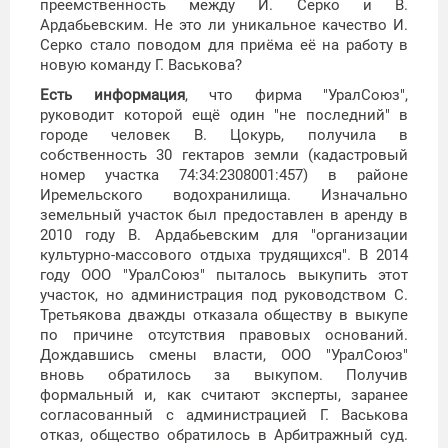
преемственность между И. Серко и В.
Ардабьевским. Не это ли уникальное качество И.
Серко стало поводом для приёма её на работу в
новую команду Г. Васькова?
Есть информация
, что фирма "УралСоюз",
руководит которой ещё один "не последний" в
городе человек В. Цокурь, получила в
собственность 30 гектаров земли (кадастровый
номер участка 74:34:2308001:457) в районе
Иремельского водохранилища. Изначально
земельный участок был предоставлен в аренду в
2010 году В. Ардабьевским для "организации
культурно-массового отдыха трудящихся". В 2014
году ООО "УралСоюз" пыталось выкупить этот
участок, но администрация под руководством С.
Третьякова дважды отказала обществу в выкупе
по причине отсутствия правовых оснований.
Дождавшись смены власти, ООО "УралCоюз"
вновь обратилось за выкупом. Получив
формальный и, как считают эксперты, заранее
согласованный с администрацией Г. Васькова
отказ, общество обратилось в Арбитражный суд.