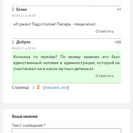
2.
Бгааа
+1
09.06.17 в 20:35
нУ ржач! Пад столом! Писарь - пиши есчо!
Ответить
1.
Добряк
+26
09.06.17 в 20:19
Кочкина то причём? По моему мнению это был
единственный человек в администрации, который не
участвовал ни в каких мутных делишках
Ответить
2
Cтраница:
1
[
показать все
]
Ваше мнение
Текст сообщения:
*