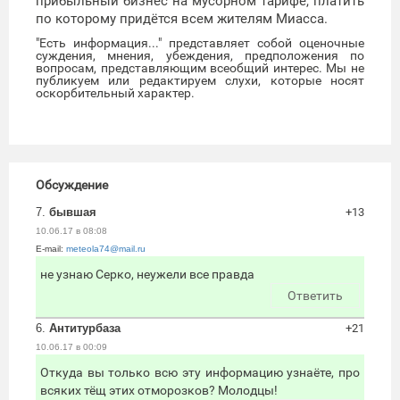
прибыльный бизнес на мусорном тарифе, платить
по которому придётся всем жителям Миасса.
"Есть информация..." представляет собой оценочные
суждения, мнения, убеждения, предположения по
вопросам, представляющим всеобщий интерес. Мы не
публикуем или редактируем слухи, которые носят
оскорбительный характер.
Обсуждение
7.
бывшая
+13
10.06.17 в 08:08
E-mail:
meteola74@mail.ru
не узнаю Серко, неужели все правда
Ответить
6.
Антитурбаза
+21
10.06.17 в 00:09
Откуда вы только всю эту информацию узнаёте, про
всяких тёщ этих отморозков? Молодцы!