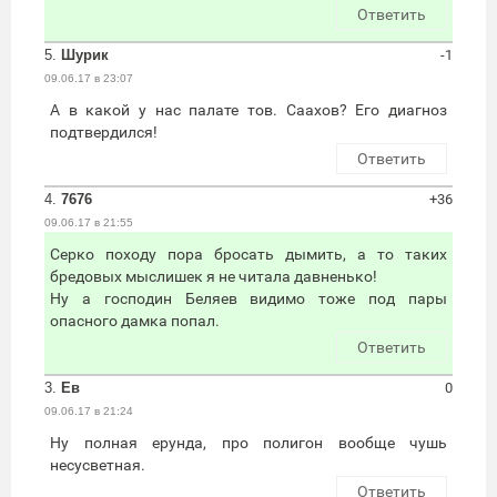
Ответить
5.
Шурик
-1
09.06.17 в 23:07
А в какой у нас палате тов. Саахов? Его диагноз
подтвердился!
Ответить
4.
7676
+36
09.06.17 в 21:55
Серко походу пора бросать дымить, а то таких
бредовых мыслишек я не читала давненько!
Ну а господин Беляев видимо тоже под пары
опасного дамка попал.
Ответить
3.
Ев
0
09.06.17 в 21:24
Ну полная ерунда, про полигон вообще чушь
несусветная.
Ответить