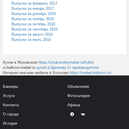
Выпуски за февраль 2017
Выпуски за январь 2017
Выпуски за декабрь 2016
Выпуски за ноябрь 2016
Выпуски за октябрь 2016
Выпуски за сентябрь 2016
Выпуски за август 2016
Выпуски за июль 2016
Кухни в Жуковском
https://zhukovskiymebel.ru/kuhni
schelkovo-mebel.ru
кухня в Щелково от производителя
Интернет-магазин мебели в Хотьково
https://mebel-hotkovo.ru/
Баннеры
Объявления
Услуги
Фотогалерея
Контакты
Афиша
О городе
История