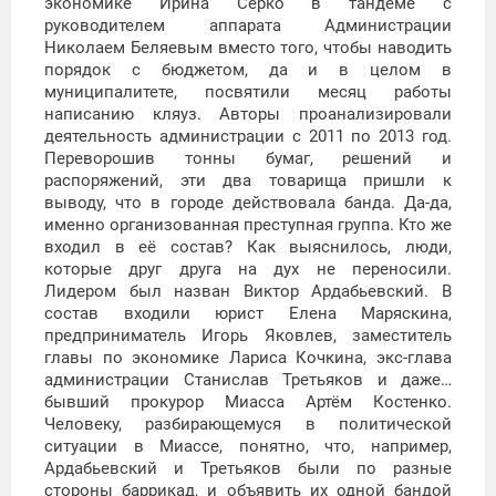
экономике Ирина Серко в тандеме с
руководителем аппарата Администрации
Николаем Беляевым вместо того, чтобы наводить
порядок с бюджетом, да и в целом в
муниципалитете, посвятили месяц работы
написанию кляуз. Авторы проанализировали
деятельность администрации с 2011 по 2013 год.
Переворошив тонны бумаг, решений и
распоряжений, эти два товарища пришли к
выводу, что в городе действовала банда. Да-да,
именно организованная преступная группа. Кто же
входил в её состав? Как выяснилось, люди,
которые друг друга на дух не переносили.
Лидером был назван Виктор Ардабьевский. В
состав входили юрист Елена Маряскина,
предприниматель Игорь Яковлев, заместитель
главы по экономике Лариса Кочкина, экс-глава
администрации Станислав Третьяков и даже…
бывший прокурор Миасса Артём Костенко.
Человеку, разбирающемуся в политической
ситуации в Миассе, понятно, что, например,
Ардабьевский и Третьяков были по разные
стороны баррикад, и объявить их одной бандой