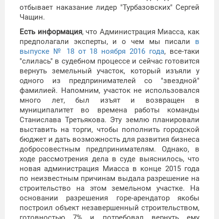
отбывает наказание лидер "Турбазовских" Сергей
Чащин.
Есть информация
, что Администрация Миасса, как
предполагали эксперты, и о чем мы писали
в
выпуске № 18 от 18 ноября 2016 года
, все-таки
"слилась" в судебном процессе и сейчас готовится
вернуть земельный участок, который изъяли у
одного из предпринимателей со "звездной"
фамилией. Напомним, участок не использовался
много лет, был изъят и возвращен в
муниципалитет во времена работы команды
Станислава Третьякова. Эту землю планировали
выставить на торги, чтобы пополнить городской
бюджет и дать возможность для развития бизнеса
добросовестным предпринимателям. Однако, в
ходе рассмотрения дела в суде выяснилось, что
новая администрация Миасса в конце 2015 года
по неизвестным причинам выдала разрешение на
строительство на этом земельном участке. На
основании разрешения горе-арендатор якобы
построил объект незавершенный строительством,
готовностью 7% и потребовал вернуть ему