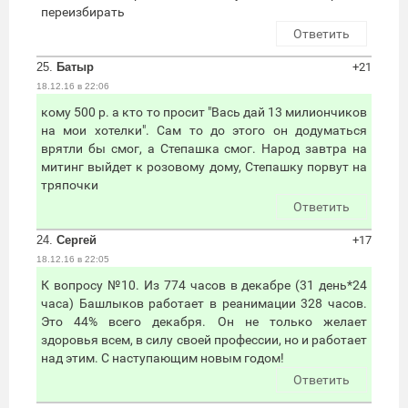
переизбирать
Ответить
25.
Батыр
+21
18.12.16 в 22:06
кому 500 р. а кто то просит "Вась дай 13 милиончиков
на мои хотелки". Сам то до этого он додуматься
врятли бы смог, а Степашка смог. Народ завтра на
митинг выйдет к розовому дому, Степашку порвут на
тряпочки
Ответить
24.
Сергей
+17
18.12.16 в 22:05
К вопросу №10. Из 774 часов в декабре (31 день*24
часа) Башлыков работает в реанимации 328 часов.
Это 44% всего декабря. Он не только желает
здоровья всем, в силу своей профессии, но и работает
над этим. С наступающим новым годом!
Ответить