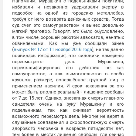
Напомним, Мурашкин с подельниками похитили,
избивали и незаконно удерживали жертву в
подсобке на одной из городских металлобаз,
требуя от него возврата денежных средств. Тогда
суд счел это самоуправством и вынес довольно
мягкий приговор. Говорят, это было обусловлено,
в том числе, хорошей работой адвокатов, нанятых
обвиняемыми. Как мы уже сообщали ранее
(
выпуск № 17 от 11 ноября 2016 года
), не так давно
появилась информация, что силовики намерены
пересмотреть дело Мурашкина,
переквалифицировав его действия не как
самоуправство, а как вымогательство в особо
крупном размере, совершённое группой лиц с
применением насилия. И срок наказания за это
может быть вполне реальный - лишение свободы
от 7 до 15 лет. Однако, внезапная смерть главного
свидетеля очень на руку Мурашкину и его
подельникам, так как снижает вероятность
возможного пересмотра дела. Многие не верят в
случайные совпадения и скоропостижную смерть
здорового человека в возрасте пятидесяти лет,
тем более в местах лишения свободы, где сейчас