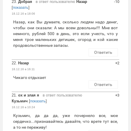
23.
Добрая
в ответ пользователю
Назар
-10
[
показать
]
18.12.16 в 18:06
Назар, как Вы думаете, сколько людям надо денег,
чтобы они сказали: А мы всем довольны!!! Мне вот
немного, рублей 500 в день, это если учесть, что у
меня трое маленьких детишек, огород и кой какие
продовольственные запасы.
Ответить
22.
Назар
+2
18.12.16 в 16:11
Чикаго отдыхает
Ответить
21.
ох и злая я
в ответ пользователю
+3
Кузьмич
[
показать
]
18.12.16 в 10:24
Кузьмич, да да да, уже почернело все, мое
сердечко...признавайтесь давайте, что врете тут все,
а то не переживу!