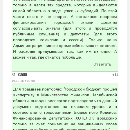
только в части тех средств, которые выделяются
самой областью в виде целевых субсидий. По этой
части никто и не спорит. А остальные вопросы
финансирования городской жизни должны
согласовывать жители (для этого и проводятся
публичные слушания) и депутаты (для этого
проводятся комиссии и сессии). Только наша
Администрация никого кроме себя слышать не хочет.
И расходы придумывает так, как им выгодно. А
может и так, где откатов побольше.
Ответить
31.
G500
+14
19.12.16 в 08:50
Для трамваев повторяю: "городской бюджет прошел
экспертизу в Министерстве финансов Челябинской
области, выводы экспертов подтвердили что данный
документ подготовлен на высоком уровне и в
соотвествии с тредованиями Бюджетного Кодекса.
Финансирование депутатских ХОТЕЛОК возможно
только за счет социально не защищенных слоев
населения либо за счет общегородских программ"