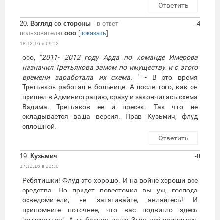
Ответить
20.
Взгляд со стороны
в ответ
-4
пользователю
ооо
[
показать
]
18.12.16 в 09:22
ооо, "
2011- 2012 году Арда по команде Имерова
назначил Третьякова замом по имуществу, и с этого
времени заработала их схема.
" - В это время
Третьяков работал в больнице. А после того, как он
пришел в Администрацию, сразу и закончилась схема
Вадима. Третьяков ее и пресек. Так что не
складывается ваша версия. Прав Кузьмич, флуд
сплошной.
Ответить
19.
Кузьмич
-8
17.12.16 в 23:30
Ребятишки! Флуд это хорошо. И на войне хороши все
средства. Но придет повесточка вы уж, господа
осведомители, не затягивайте, являйтесь! И
припомните поточнее, что вас подвигло здесь
"отмечаться". А то бедная наша Злая всё принимает