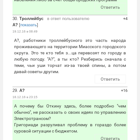
Ответить
30.
Троллейбус
в ответ пользователю
+4
А?
[
показать
]
19.12.16 в 08:49
А?, работники троллейбусного это часть народа
проживающего на территории Миасского городского
округа. Это те кто тебя з...ца перевозят по городу в
любую погоду. "А?", а ты кто? Резберись сначала с
теми, чьи уши торчат из-за твоей спины, а потом
давай советы другим.
Ответить
29.
А?
+16
18.12.16 в 23:15
А почему бы Откину здесь, более подробно "чем
обычно", не рассказать о своих идеях по управлению
Электротрансом?
Григориади разруливал проблему в гораздо более
суровой ситуации с бюджетом.
Ответить