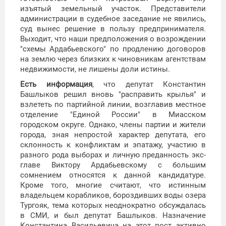
изъятый земельный участок. Представители
администрации в судебное заседание не явились,
суд вынес решение в пользу предпринимателя.
Выходит, что наши предположения о возрождении
"схемы Ардабьевского" по продлению договоров
на землю через близких к чиновникам агентствам
недвижимости, не лишены доли истины.
Есть информация
, что депутат Константин
Башлыков решил вновь "расправить крылья" и
взлететь по партийной линии, возглавив местное
отделение "Единой России" в Миасском
городском округе. Однако, члены партии и жители
города, зная непростой характер депутата, его
склонность к конфликтам и эпатажу, участию в
разного рода выборах и личную преданность экс-
главе Виктору Ардабьевскому с большим
сомнением относятся к данной кандидатуре.
Кроме того, многие считают, что истинным
владельцем корабликов, бороздивших воды озера
Тургояк, тема которых неоднократно обсуждалась
в СМИ, и был депутат Башлыков. Назначение
Константина Васильевича на этот пост активно