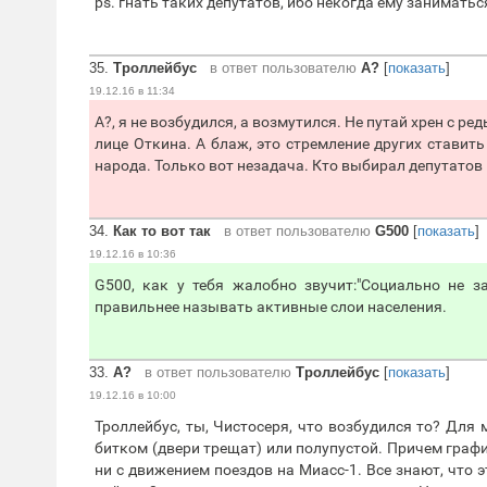
ps. гнать таких депутатов, ибо некогда ему занимат
35.
Троллейбус
в ответ пользователю
А?
[
показать
]
19.12.16 в 11:34
А?, я не возбудился, а возмутился. Не путай хрен с р
лице Откина. А блаж, это стремление других ставить
народа. Только вот незадача. Кто выбирал депутатов
34.
Как то вот так
в ответ пользователю
G500
[
показать
]
19.12.16 в 10:36
G500, как у тебя жалобно звучит:"Социально не з
правильнее называть активные слои населения.
33.
А?
в ответ пользователю
Троллейбус
[
показать
]
19.12.16 в 10:00
Троллейбус, ты, Чистосеря, что возбудился то? Для
битком (двери трещат) или полупустой. Причем граф
ни с движением поездов на Миасс-1. Все знают, что 