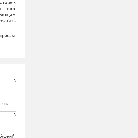
которых
от пост
вующим
ложнить
просам,
-8
тить
-8
будем!"