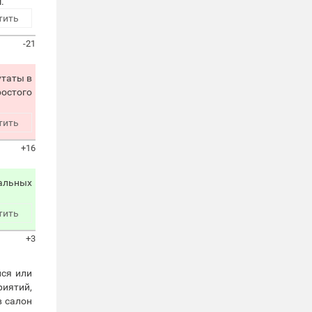
.
тить
-21
утаты в
ростого
тить
+16
тальных
тить
+3
йся или
риятий,
в салон