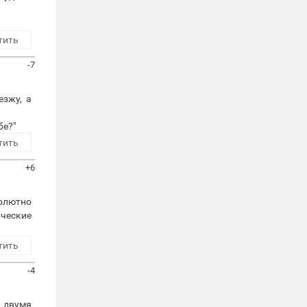
тить
-7
езжу, а
бе?"
тить
+6
солютно
ические
тить
-4
с двумя