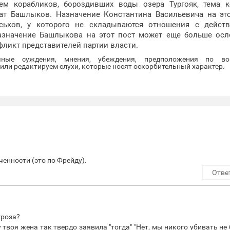
ем корабликов, бороздивших воды озера Тургояк, тема 
ат Башлыков. Назначение Константина Васильевича на эт
аськов, у которого не складываются отношения с дейст
назначение Башлыкова на этот пост может еще больше ос
фликт представителей партии власти.
очные суждения, мнения, убеждения, предположения по во
ли редактируем слухи, которые носят оскорбительный характер.
ченности (это по Фрейду).
Отве
гроза?
 твоя жена так твердо заявила "тогда" "Нет, мы никого убивать не 