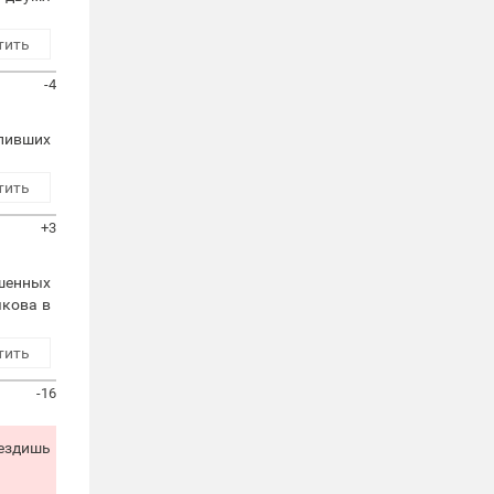
тить
-4
упивших
тить
+3
ашенных
якова в
тить
-16
 ездишь