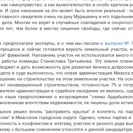
как самоуправство, а как вымогательство в особо крупном р
. И срок наказания за это может быть вполне реальный - 
 главного свидетеля очень на руку Мурашкину и его подельник
 дела. Многие не верят в случайные совпадения и скоропо
ти лет, тем более в местах лишения свободы, где сейчас о
ак предполагали эксперты, и о чем мы писали
в выпуске № 1
м процессе и сейчас готовится вернуть земельный участок, 
ой" фамилией. Напомним, участок не использовался много л
 работы команды Станислава Третьякова. Эту землю план
 бюджет и дать возможность для развития бизнеса добросо
 дела в суде выяснилось, что новая администрация Миасса 
ешение на строительство на этом земельном участке. На ос
ект незавершенный строительством, готовностью 7% и пот
вители администрации в судебное заседание не явились, су
то наши предположения о возрождении "схемы Ардабьевск
чиновникам агентствам недвижимости, не лишены доли исти
лыков решил вновь "расправить крылья" и взлететь по па
сии" в Миасском городском округе. Однако, члены партии и
клонность к конфликтам и эпатажу, участию в разного рода вы
скому с большим сомнением относятся к данной кандидатуре