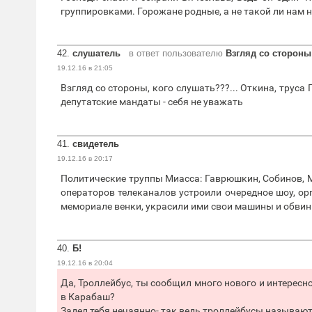
группировками. Горожане родные, а не такой ли нам 
42.
слушатель
в ответ пользователю
Взгляд со стороны
19.12.16 в 21:05
Взгляд со стороны, кого слушать???... Откина, трус
депутатские мандаты - себя не уважать
41.
свидетель
19.12.16 в 20:17
Политические труппы Миасса: Гаврюшкин, Собинов, 
операторов телеканалов устроили очередное шоу, ор
мемориале венки, украсили ими свои машины и обвин
40.
Б!
19.12.16 в 20:04
Да, Троллейбус, ты сообщил много нового и интересно
в Карабаш?
Задел тебя нечаянно- так ведь троллейбусы называют