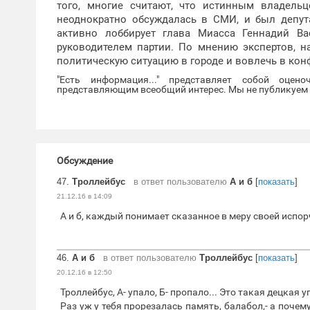
того, многие считают, что истинным владельц
неоднократно обсуждалась в СМИ, и был депут
активно лоббирует глава Миасса Геннадий В
руководителем партии. По мнению экспертов, 
политическую ситуацию в городе и вовлечь в кон
"Есть информация..." представляет собой оцен
представляющим всеобщий интерес. Мы не публикуем и
Обсуждение
47.
Троллейбус
в ответ пользователю
А и б
[
показать
]
21.12.16 в 14:09
А и б, каждый понимает сказанное в меру своей испор
46.
А и б
в ответ пользователю
Троллейбус
[
показать
]
20.12.16 в 12:50
Троллейбус, А- упало, Б- пропало... Это такая децкая у
Раз уж у тебя прорезалась память, балабол,- а почему