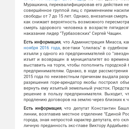
Мурашкина, переквалифицировав его действия не 
совершённое группой лиц с применением насилия
свободы от 7 до 15 лет. Однако, внезапная смерть
как снижает вероятность возможного пересмотра
смерть здорового человека в возрасте пятидеся
наказание лидер "Турбазовских" Сергей Чащин.
Есть информация
, что Администрация Миасса, к
ноября 2016 года
, все-таки "слилась" в судебно
изъяли у одного из предпринимателей со "звездн
изъят и возвращен в муниципалитет во времена
выставить на торги, чтобы пополнить городской
предпринимателям. Однако, в ходе рассмотрения
2015 года по неизвестным причинам выдала разр
разрешения горе-арендатор якобы построил объ
вернуть ему изъятый земельный участок. Предста
решение в пользу предпринимателя. Выходит, ч
продлению договоров на землю через близких к 
Есть информация
, что депутат Константин Баш
линии, возглавив местное отделение "Единой Рос
города, зная непростой характер депутата, его с
личную преданность экс-главе Виктору Ардабьев