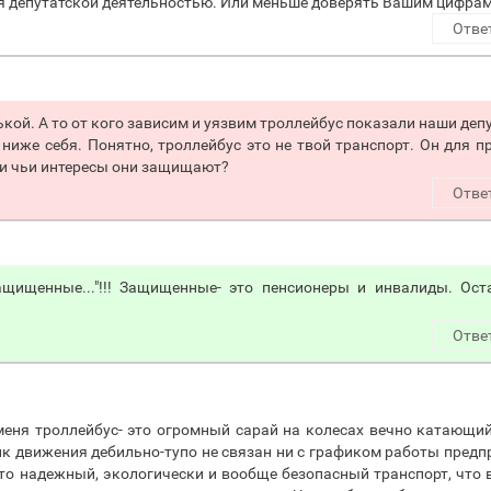
ься депутатской деятельностью. Или меньше доверять Вашим цифрам
Отве
едькой. А то от кого зависим и уязвим троллейбус показали наши деп
 ниже себя. Понятно, троллейбус это не твой транспорт. Он для п
 и чьи интересы они защищают?
Отве
ащищенные..."!!! Защищенные- это пенсионеры и инвалиды. Ос
Отве
 меня троллейбус- это огромный сарай на колесах вечно катающи
ик движения дебильно-тупо не связан ни с графиком работы предп
это надежный, экологически и вообще безопасный транспорт, что 