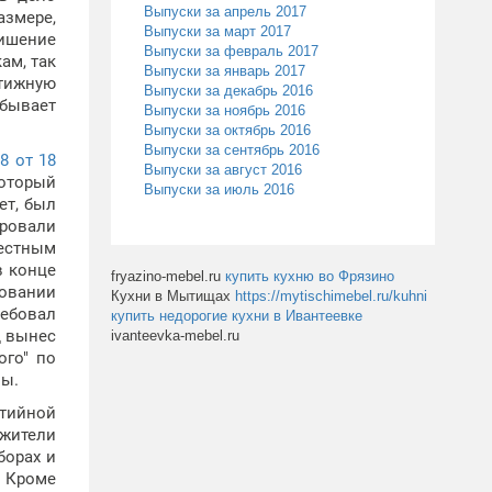
Выпуски за апрель 2017
азмере,
Выпуски за март 2017
лишение
Выпуски за февраль 2017
ам, так
Выпуски за январь 2017
стижную
Выпуски за декабрь 2016
тбывает
Выпуски за ноябрь 2016
Выпуски за октябрь 2016
Выпуски за сентябрь 2016
8 от 18
Выпуски за август 2016
который
Выпуски за июль 2016
ет, был
ировали
вестным
в конце
fryazino-mebel.ru
купить кухню во Фрязино
новании
Кухни в Мытищах
https://mytischimebel.ru/kuhni
ребовал
купить недорогие кухни в Ивантеевке
д вынес
ivanteevka-mebel.ru
ого" по
ны.
ртийной
 жители
борах и
. Кроме