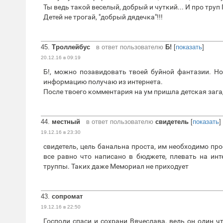
Ты ведь такой веселый, добрый и чуткий... И про труп
Детей не трогай, "добрый дядечка"!!!
45.
Троллейбус
в ответ пользователю
Б!
[
показать
]
20.12.16 в 09:19
Б!, можно позавидовать твоей буйной фантазии. Но
информацию получаю из интернета.
После твоего комментария на ум пришла детская загадк
44.
местный
в ответ пользователю
свидетель
[
показать
]
19.12.16 в 23:30
свидетель, цель банальна проста, им необходимо п
все равно что написано в бюджете, плевать на инт
труппы. Таких даже Мемориал не приходует
43.
сопромат
19.12.16 в 22:50
Господи спаси и сохрани Вячеслава, ведь он один чт