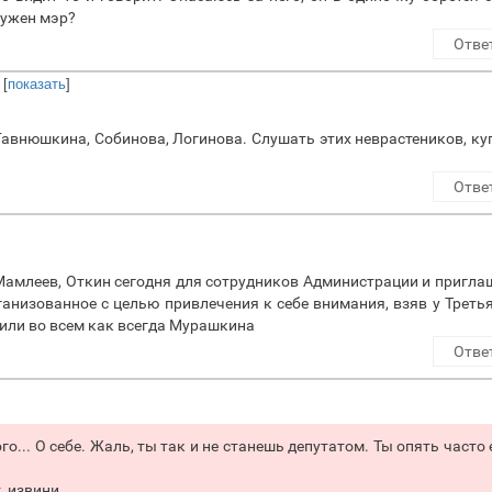
нужен мэр?
Отве
[
показать
]
а Гавнюшкина, Собинова, Логинова. Слушать этих неврастеников, к
Отве
Мамлеев, Откин сегодня для сотрудников Администрации и пригл
ганизованное с целью привлечения к себе внимания, взяв у Треть
или во всем как всегда Мурашкина
Отве
го... О себе. Жаль, ты так и не станешь депутатом. Ты опять часто
, извини.