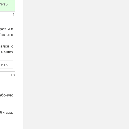
тить
-1
роз и в
Так что
ался с
в наших
тить
+8
рабочую
9 часа.