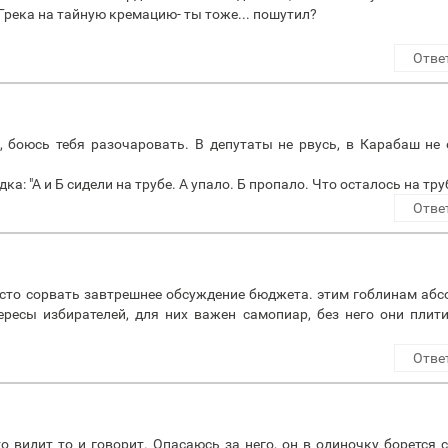
 Грека на тайную кремацию- ты тоже... пошутил?
Отве
, боюсь тебя разочаровать. В депутаты не рвусь, в Карабаш не 
а: "А и Б сидели на трубе. А упало. Б пропало. Что осталось на тру
Отве
росто сорвать завтрешнее обсуждение бюджета. этим гоблинам аб
ересы избирателей, для них важен самопиар, без него они плит
Отве
о видит то и говорит. Опасаюсь за него, он в одиночку борется 