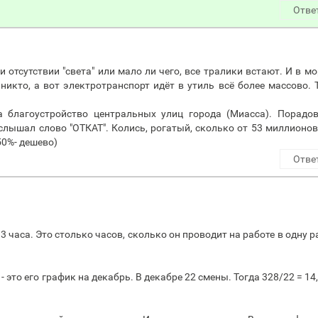
Отве
и отсутствии "света" или мало ли чего, все тралики встают. И в мо
никто, а вот электротранспорт идёт в утиль всё более массово. 
 благоустройство центральных улиц города (Миасса). Порадов
слышал слово "ОТКАТ". Колись, рогатый, сколько от 53 миллионо
50%- дешево)
Отве
33 часа. Это столько часов, сколько он проводит на работе в одну 
- это его график на декабрь. В декабре 22 смены. Тогда 328/22 = 14,