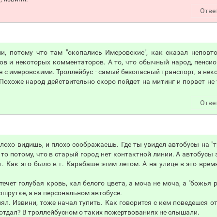
Отве
ли, потому что там "окопались Имеровские", как сказал непов
ов и некоторых комментаторов. А то, что обычный народ, пенси
я с имеровскими. Троллейбус - самый безопасный транспорт, а не
Похоже народ действительно скоро пойдет на митинг и порвет не
Отве
лохо видишь, и плохо соображаешь. Где ты увидел автобусы на "т
 то потому, что в старый город нет контактной линии. А автобусы 
. Как это было в г. Карабаше этим летом. А на улице в это врем
ечет голубая кровь, кал белого цвета, а моча не моча, а "божья р
аршрутке, а на персональном автобусе.
ял. Извини, тоже начал тупить. Как говорится с кем поведешся от
х отдал? В троллейбусном о таких пожертвованиях не слышали.