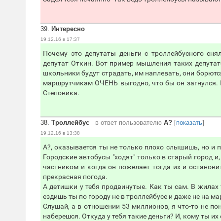
39.
Интересно
19.12.16 в 17:37
Почему это депутаты деньги с троллейбусного сня
депутат Откин. Вот пример мышления таких депутат
школьники будут страдать, им наплевать, они борютс
маршрутчикам ОЧЕНЬ выгодно, что бы он загнулся. 
Степовика.
38.
Троллейбус
в ответ пользователю
А?
[
показать
]
19.12.16 в 13:38
А?, оказывается ты не только плохо слышишь, но и п
Городские автобусы "ходят" только в старый город и,
частником и когда он пожелает тогда их и остановит
прекрасная погода.
А детишки у тебя продвинутые. Как ты сам. В жилах т
ездишь ты по городу не в троллейбусе и даже не на м
Слушай, а в отношении 53 миллионов, я что-то не пон
наберешся. Откуда у тебя такие деньги? И, кому ты и