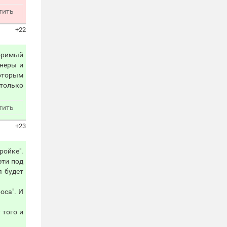
тить
+22
торимый
онеры и
которым
 только
тить
+23
ройке".
эти под
я будет
оса". И
 того и