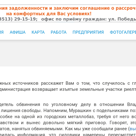
ИЯ
АФИША
КАРТА
РАБОТА
ПРЕДПРИЯТИЯ
ФОТОГАЛЕР
ных источников расскажет Вам о том, что случилось с 
администрация возвращает изъятые земельные участки риел
идетель обвинения по уголовному делу в отношении Вла
х лишения свободы. Напомним, Мурашкин с подельниками по
обке на одной из городских металлобаз, требуя от него в
равством и вынес довольно мягкий приговор. Говорят, э
катов, нанятых обвиняемыми. Как мы уже сообщали ранее (
вы
явилась информация, что силовики намерены пересмотрет