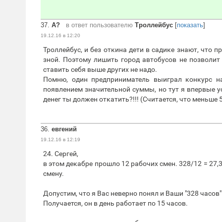
37.
А?
в ответ пользователю
Троллейбус
[
показать
]
19.12.16 в 12:20
Троллейбус, и без откина дети в садике знают, что пр
зной. Поэтому лишить город автобусов не позволит 
ставить себя выше других не надо.
Помню, один предприниматель выиграл конкурс на
появлением значительной суммы, но тут я впервые у
денег ты должен откатить?!!! (Считается, что меньше 
36.
евгений
19.12.16 в 12:19
24. Сергей,
в этом декабре прошло 12 рабочих смен. 328/12 = 27,
смену.
Допустим, что я Вас неверно понял и Ваши "328 часов" 
Получается, он в день работает по 15 часов.