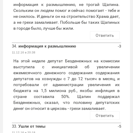
информация к размышлению, не трогай Щапина.
Скольким он людям помог и сейчас помогает - тебе и
не снилось. И деньги он на строительство Храма дает,
а не грехи замаливает. Побольше бы таких Щапиных
в городе было, лучше бы жили.
Ответить
34.
информация к размышлению
-3
11.12.16 в 20:38
На этой неделе депутат Безденежных на комиссии
выступила с инициативой об увеличении
ежемесячного денежного содержания содержания
депутатов на хознужды с 7 до 12 тысяч в месяц, и
потребовали от администрации увеличения их
бюджета на 1,5 милиона руб., якобы инфляция в
стране составила 50%. Щапин поддержал
Безденежных, сказал, что половину депутатских
денег он относит в церковь - грехи замаливает.
Ответить
33.
Ушли от темы
-5
11.12.16 в 20:18