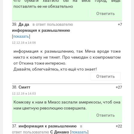
что бумаги хватило бы на весь город, ведь
поставлять ее не обязательно
Ответить
39.
Да да
в ответ пользователю
+7
информация к размышлению
[
показать
]
12.12.16 в 14:06
информация к размышлению, так Меча вроде тоже
никто к компу не тянет. Про чемодан с компроматом
от Откина тоже интересно.
Давайте, облегчайтесь, кто ещё что знает!
Ответить
38.
Смитт
+27
12.12.16 в 14:03
Комкову к нам в Миасс заслали америкосы, чтоб она
нам цветную революцию совершила.
Ответить
37.
информация к размышлению
в
+22
ответ пользователю
С Динамо
[
показать
]