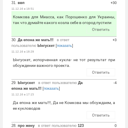
31.
ввп
+30
11.12.16 в 18:51
Комкова для Миасса, как Порошенко для Украины,
так что думайте какого козла себе в огород пустили
Ответить
30.
Да епона же мать!!!
в ответ
+3
пользователю
Ынгускет
[
показать
]
11.12.16 в 18:29
Ынгускет, испорченная кукла- не тот результат при
обсуждении важного проекта.
Ответить
29.
Ынгускет
в ответ пользователю
Да
-4
епона же мать!!!
[
показать
]
11.12.16 в 17:15
Да епона же мать!!!, Да не Комкова мы обсуждаем, а
ее кукловодов
Ответить
28.
про жену
в ответ пользователю
123
0