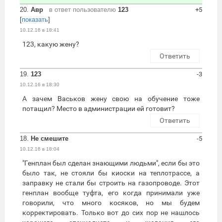
20.
Авр
в ответ пользователю
123
+5
[
показать
]
10.12.16 в 18:41
123, какую жену?
Ответить
19.
123
-3
10.12.16 в 18:30
А зачем Васьков жену свою на обучение тоже
потащил? Место в администрации ей готовит?
Ответить
18.
Не смешите
-5
10.12.16 в 18:04
"Генплан был сделан знающими людьми", если бы это
было так, не стояли бы киоски на теплотрассе, а
заправку не стали бы строить на газопроводе. Этот
генплан вообще туфта, его когда принимали уже
говорили, что много косяков, но мы будем
корректировать. Только вот до сих пор не нашлось