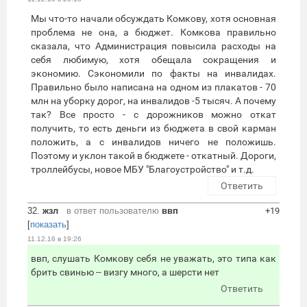
Мы что-то начали обсуждать Комкову, хотя основная
проблема не она, а бюджет. Комкова правильно
сказала, что Администрация повысила расходы на
себя любимую, хотя обещала сокращения и
экономию. Сэкономили по факты на инвалидах.
Правильно было написана на одном из плакатов - 70
млн на уборку дорог, на инвалидов -5 тысяч. А почему
так? Все просто - с дорожников можно откат
получить, то есть деньги из бюджета в свой карман
положить, а с инвалидов ничего не положишь.
Поэтому и уклон такой в бюджете - откатный. Дороги,
троллейбусы, новое МБУ "Благоустройство" и т.д.
Ответить
32.
жзл
в ответ пользователю
ввп
+19
[
показать
]
11.12.16 в 19:26
ввп, слушать Комкову себя не уважать, это типа как
брить свинью -- визгу много, а шерсти нет
Ответить