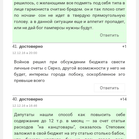
решилось, с желающими все подмять под себя типа в
лице гармониста считаю бредом. он и так плохо спит
по ночам- сон не идет в твердую прямоугольную
голову. а в данной ситуации еще и аппетит пропадет,
или не дай бог памперсы нужны будут.
Ответить
41.
достоверно
+1
12.12.16 в 20:00
Войнов решил при обсуждении бюджета свести
личные счеты с Серко, другой возможности у него не
будет, интересы города побоку, оскорбленное эго
превыше всего
Ответить
40.
достоверно
+14
12.12.16 в 16:46
Депутаты нашли способ как повысить себе
содержание до 12 т.р. в месяц --- за счет статьи
расходов "на канцтовары", оказалось Степовик
заложил в свой бюджет на эту статью столько бабок,