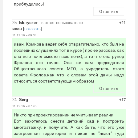
приблудились!
Ответить
25.
Ынгускет
в ответ пользователю
+21
иван
[
показать
]
11.12.16 в 09:34
иван, Комкова ведет себя отвратительно, кто был на
последних слушаниях тот в курсе ( про ее рассказ, как
она всю ночь смеется всю ночь), а то что она рупор
Фролова это точно. Она же зам председателя
Общественного совета МГО, а учредитель этого
совета Фролов.как что к словам этой дамы надо
относиться соответствующим образом
Ответить
24.
Serg
+17
11.12.16 в 07:45
Никто при проектировании не учитывает реалии.
Вот захотелось снести детский сад и построить
многоэтажку. и получите. А как быть, что это уже
застроенная территория и никак не "лезет" туда