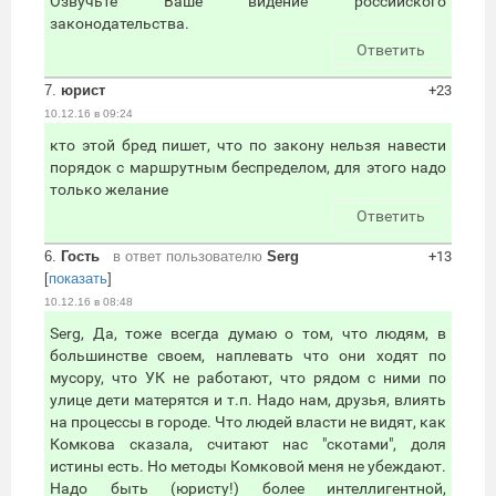
Озвучьте Ваше видение российского
законодательства.
Ответить
7.
юрист
+23
10.12.16 в 09:24
кто этой бред пишет, что по закону нельзя навести
порядок с маршрутным беспределом, для этого надо
только желание
Ответить
6.
Гость
в ответ пользователю
Serg
+13
[
показать
]
10.12.16 в 08:48
Serg, Да, тоже всегда думаю о том, что людям, в
большинстве своем, наплевать что они ходят по
мусору, что УК не работают, что рядом с ними по
улице дети матерятся и т.п. Надо нам, друзья, влиять
на процессы в городе. Что людей власти не видят, как
Комкова сказала, считают нас "скотами", доля
истины есть. Но методы Комковой меня не убеждают.
Надо быть (юристу!) более интеллигентной,