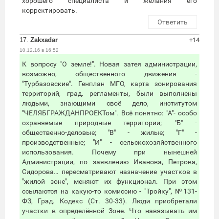
хорошего специалиста и желания его
корректировать.
Ответить
17.
Zakxadar
+14
10.12.16 в 16:52
К вопросу "О земле!". Новая затея администрации,
возможно, общественного движения -
"Турбазовские". Генплан МГО, карта зонирования
территорий, град. регламенты, были выполнены
людьми, знающими своё дело, институтом
"ЧЕЛЯБГРАЖДАНПРОЕКТом". Всё понятно: "А"- особо
охраняемые природные территории; "Б" -
общественно-деловые; "В" - жилые; "Г" -
производственные; "И" - сельскохозяйственного
использования. Почему при нынешней
Администрации, по заявлению Иванова, Петрова,
Сидорова… пересматривают назначение участков в
"жилой зоне", меняют их функционал. При этом
ссылаются на какую-то комиссию - "Тройку", №131-
ФЗ, Град. Кодекс (Ст. 30-33). Люди приобретали
участки в определённой Зоне. Что навязывать им