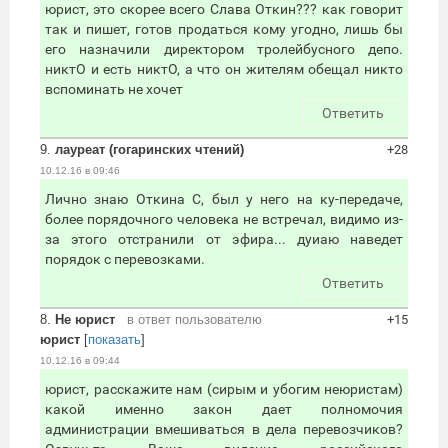
юрист, это скорее всего Слава Откин??? как говорит
так и пишет, готов продаться кому угодно, лишь бы
его назначили директором тролейбусного депо.
никтО и есть никтО, а что он жителям обещал никто
вспоминать не хочет
Ответить
9.
лауреат (гогаринских чтений)
+28
10.12.16 в 09:46
Лично знаю Откина С, был у него на ку-передаче,
более порядочного человека не встречал, видимо из-
за этого отстранили от эфира... дуиаю наведет
порядок с перевозками.
Ответить
8.
Не юрист
в ответ пользователю
+15
юрист
[
показать
]
10.12.16 в 09:44
юрист, расскажите нам (сирым и убогим неюристам)
какой именно закон дает полномочия
администрации вмешиваться в дела перевозчиков?