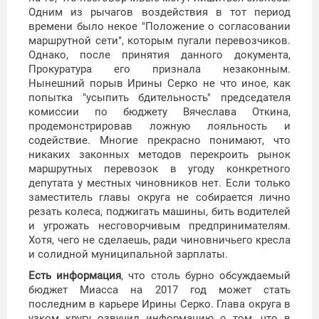
Одним из рычагов воздействия в тот период
времени было некое "Положение о согласовании
маршрутной сети", которым пугали перевозчиков.
Однако, после принятия данного документа,
Прокуратура его признала незаконным.
Нынешний порыв Ирины Серко не что иное, как
попытка "усыпить бдительность" председателя
комиссии по бюджету Вячеслава Откина,
продемонстрировав ложную лояльность и
содействие. Многие прекрасно понимают, что
никаких законных методов перекроить рынок
маршрутных перевозок в угоду конкретного
депутата у местных чиновников нет. Если только
заместитель главы округа не собирается лично
резать колеса, поджигать машины, бить водителей
и угрожать несговорчивым предпринимателям.
Хотя, чего не сделаешь, ради чиновничьего кресла
и солидной муниципальной зарплаты.
Есть информация
, что столь бурно обсуждаемый
бюджет Миасса на 2017 год может стать
последним в карьере Ирины Серко. Глава округа в
узком кругу озвучил информацию о том, что в