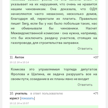
указывает на их нарушения, что очень не нравится
нашим чиновникам. Она доказала, что ОДН
начисляются часто незаконно, несколько домов,
благодаря ей, перестали их платить. Правильно
пишет Serg, если бы у нас было побольше таких, нас
не обманывали бы чиновники. Насчет
Межведомственной комиссии - она нужна, например,
что бы исключить раздачу участков, стоящих на
газопроводе, для строительства заправки.
Ответить
11.
Антон
+37
10.12.16 в 10:14
Комкова это управляемая торпеда депутатов
Фролова и Щапина, ее задача разрушать все на
своем пути, созидание в их планы явно не входит
Ответить
10.
учитель
в ответ пользователю
+71
юрист
[
показать
]
10.12.16 в 10:07