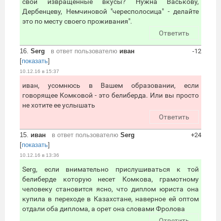
свои извращённые вкусы? Нужна Васькову,
Дербенцеву, Немчиновой "чересполосица" - делайте
это по месту своего проживания".
Ответить
16.
Serg
в ответ пользователю
иван
-12
[
показать
]
10.12.16 в 15:37
иван, усомнюсь в Вашем образовании, если
говорящее Комковой - это белиберда. Или вы просто
не хотите ее услышать
Ответить
15.
иван
в ответ пользователю
Serg
+24
[
показать
]
10.12.16 в 13:36
Serg, если внимательно прислушиваться к той
белиберде которую несет Комкова, грамотному
человеку становится ясно, что диплом юриста она
купила в переходе в Казахстане, наверное ей оптом
отдали оба диплома, а орет она словами Фролова
Ответить