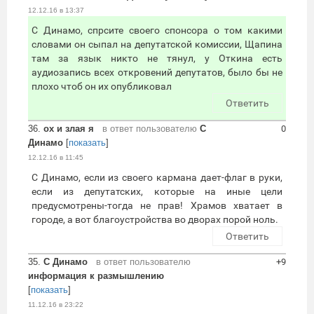
12.12.16 в 13:37
С Динамо, спрсите своего спонсора о том какими
словами он сыпал на депутатской комиссии, Щапина
там за язык никто не тянул, у Откина есть
аудиозапись всех откровений депутатов, было бы не
плохо чтоб он их опубликовал
Ответить
36.
ох и злая я
в ответ пользователю
С
0
Динамо
[
показать
]
12.12.16 в 11:45
С Динамо, если из своего кармана дает-флаг в руки,
если из депутатских, которые на иные цели
предусмотрены-тогда не прав! Храмов хватает в
городе, а вот благоустройства во дворах порой ноль.
Ответить
35.
С Динамо
в ответ пользователю
+9
информация к размышлению
[
показать
]
11.12.16 в 23:22