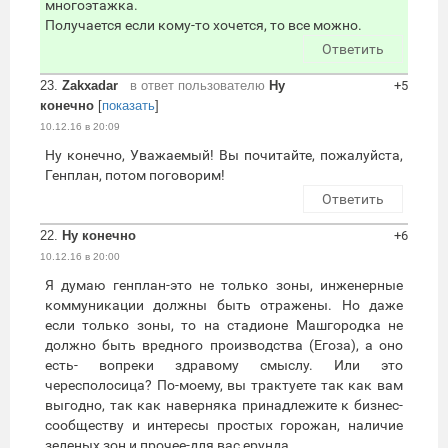
многоэтажка.
Получается если кому-то хочется, то все можно.
Ответить
23.
Zakxadar
в ответ пользователю
Ну
+5
конечно
[
показать
]
10.12.16 в 20:09
Ну конечно, Уважаемый! Вы почитайте, пожалуйста,
Генплан, потом поговорим!
Ответить
22.
Ну конечно
+6
10.12.16 в 20:00
Я думаю генплан-это не только зоны, инженерные
коммуникации должны быть отражены. Но даже
если только зоны, то на стадионе Машгородка не
должно быть вредного производства (Егоза), а оно
есть- вопреки здравому смыслу. Или это
чересполосица? По-моему, вы трактуете так как вам
выгодно, так как наверняка принадлежите к бизнес-
сообществу и интересы простых горожан, наличие
зеленых зон и прочее-для вас ерунда.