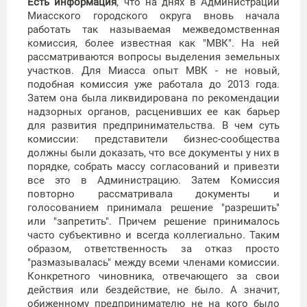
Есть информация
, что на днях в Администрации
Миасского городского округа вновь начала
работать так называемая межведомственная
комиссия, более известная как "МВК". На ней
рассматриваются вопросы выделения земельных
участков. Для Миасса опыт МВК - не новый,
подобная комиссия уже работала до 2013 года.
Затем она была ликвидирована по рекомендации
надзорных органов, расценивших ее как барьер
для развития предпринимательства. В чем суть
комиссии: представители бизнес-сообщества
должны были доказать, что все документы у них в
порядке, собрать массу согласований и привезти
все это в Администрацию. Затем Комиссия
повторно рассматривала документы и
голосованием принимала решение "разрешить"
или "запретить". Причем решение принималось
часто субъективно и всегда коллегиально. Таким
образом, ответственность за отказ просто
"размазывалась" между всеми членами комиссии.
Конкретного чиновника, отвечающего за свои
действия или бездействие, не было. А значит,
обиженному предпринимателю не на кого было