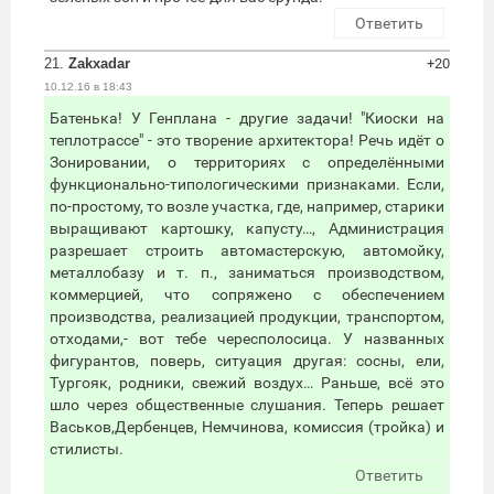
Ответить
21.
Zakxadar
+20
10.12.16 в 18:43
Батенька! У Генплана - другие задачи! "Киоски на
теплотрассе" - это творение архитектора! Речь идёт о
Зонировании, о территориях с определёнными
функционально-типологическими признаками. Если,
по-простому, то возле участка, где, например, старики
выращивают картошку, капусту…, Администрация
разрешает строить автомастерскую, автомойку,
металлобазу и т. п., заниматься производством,
коммерцией, что сопряжено с обеспечением
производства, реализацией продукции, транспортом,
отходами,- вот тебе чересполосица. У названных
фигурантов, поверь, ситуация другая: сосны, ели,
Тургояк, родники, свежий воздух… Раньше, всё это
шло через общественные слушания. Теперь решает
Васьков,Дербенцев, Немчинова, комиссия (тройка) и
стилисты.
Ответить