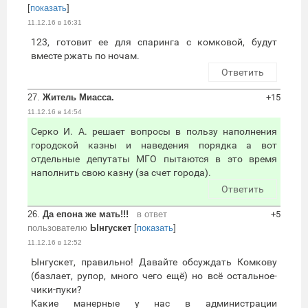
[
показать
]
11.12.16 в 16:31
123, готовит ее для спаринга с комковой, будут
вместе ржать по ночам.
Ответить
27.
Житель Миасса.
+15
11.12.16 в 14:54
Серко И. А. решает вопросы в пользу наполнения
городской казны и наведения порядка а вот
отдельные депутаты МГО пытаются в это время
наполнить свою казну (за счет города).
Ответить
26.
Да епона же мать!!!
в ответ
+5
пользователю
Ынгускет
[
показать
]
11.12.16 в 12:52
Ынгускет, правильно! Давайте обсуждать Комкову
(базлает, рупор, много чего ещё) но всё остальное-
чики-пуки?
Какие манерные у нас в администрации