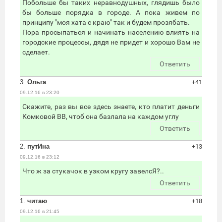
Побольше бы таких неравнодушных, глядишь было
бы больше порядка в городе. А пока живем по
принципу "моя хата с краю" так и будем прозябать.
Пора просыпаться и начинать населению влиять на
городские процессы, дядя не придет и хорошо Вам не
сделает.
Ответить
3.
Ольга
+41
09.12.16 в 23:20
Скажите, раз вы все здесь знаете, кто платит деньги
Комковой ВВ, чтоб она базлала на каждом углу
Ответить
2.
путИна
+13
09.12.16 в 23:12
Что ж за стукачок в узком кругу завелсЯ?..
Ответить
1.
читаю
+18
09.12.16 в 21:45