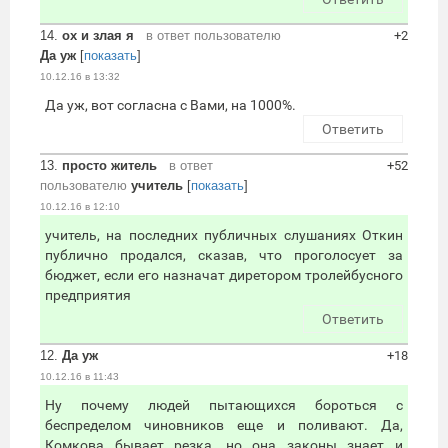
14.
ох и злая я
в ответ пользователю
+2
Да уж
[
показать
]
10.12.16 в 13:32
Да уж, вот согласна с Вами, на 1000%.
Ответить
13.
просто житель
в ответ
+52
пользователю
учитель
[
показать
]
10.12.16 в 12:10
учитель, на последних публичных слушаниях Откин
публично продался, сказав, что проголосует за
бюджет, если его назначат диретором тролейбусного
предприятия
Ответить
12.
Да уж
+18
10.12.16 в 11:43
Ну почему людей пытающихся бороться с
беспределом чиновников еще и поливают. Да,
Комкова бывает резка, но она законы знает и